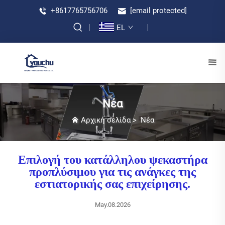
+8617765756706
[email protected]
EL
Νέα
Αρχική σελίδα
>
Νέα
Επιλογή του κατάλληλου ψεκαστήρα
προπλύσιμου για τις ανάγκες της
εστιατορικής σας επιχείρησης.
May.08.2026