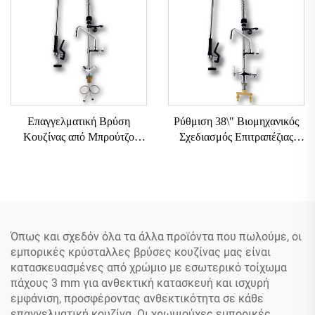
Επαγγελματική Βρύση
Ρύθμιση 38\" Βιομηχανικός
Κουζίνας από Μπρούτζο
Σχεδιασμός Επιτραπέζιας
SUS304 με Περιστρεφόμενη
Εμπορικής Βρύσης Κουζίνας
Κεφαλή 360°, Εύκαμπτο και
με Δύο Χειρολαβές και
Δύο Χειρολαβές, Κλασικού
Εύκαμπτο Εκτόξευσης για
Στυλ και Βιομηχανικού
Προ-Ξέβγαλμα
Σχεδιασμού για Ξενοδοχείο
Όπως και σχεδόν όλα τα άλλα προϊόντα που πωλούμε, οι
εμπορικές κρύσταλλες βρύσες κουζίνας μας είναι
κατασκευασμένες από χρώμιο με εσωτερικό τοίχωμα
πάχους 3 mm για ανθεκτική κατασκευή και ισχυρή
εμφάνιση, προσφέροντας ανθεκτικότητα σε κάθε
επαγγελματική κουζίνα. Οι χρωμιούχες εμπορικές