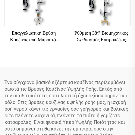
Επαγγελματική Βρύση
Ρύθμιση 38\" Βιομηχανικός
Κουζίνας από Μπρούτζο
Σχεδιασμός Επιτραπέζιας
SUS304 με Περιστρεφόμενη
Εμπορικής Βρύσης Κουζίνας
Κεφαλή 360°, Εύκαμπτο και
με Δύο Χειρολαβές και
Δύο Χειρολαβές, Κλασικού
Εύκαμπτο Εκτόξευσης για
Στυλ και Βιομηχανικού
Προ-Ξέβγαλμα
Σχεδιασμού για Ξενοδοχείο
Ένα σύγχρονο βασικό εξάρτημα κουζίνας περιλαμβάνει
σωστά τις Βρύσες Κουζίνας Υψηλής Ροής. Εκτός από
την αποδοτικότητα, η στυλιστική έχει εξίσου σημαντικό
ρόλο. Στις βρύσες κουζίνας υψηλής ροής μας, η ισχυρή
ροή νερού κάνει τις εργασίες σας γρήγορες και βολικές,
είτε πλένετε λαχανικά, πλένετε τα πιάτα ή γεμίζετε
κατσαρόλες. Είναι φυσικά Υπερ Υψηλής Ποιότητας και
αυτό σημαίνει ότι θα κάνει την εμπειρία σας στην