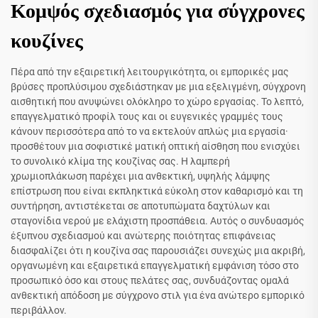
Κομψός σχεδιασμός για σύγχρονες
κουζίνες
Πέρα από την εξαιρετική λειτουργικότητα, οι εμπορικές μας
βρύσες προπλύσιμου σχεδιάστηκαν με μια εξελιγμένη, σύγχρονη
αισθητική που ανυψώνει ολόκληρο το χώρο εργασίας. Το λεπτό,
επαγγελματικό προφίλ τους και οι ευγενικές γραμμές τους
κάνουν περισσότερα από το να εκτελούν απλώς μια εργασία·
προσθέτουν μια σοφιστικέ ματική οπτική αίσθηση που ενισχύει
το συνολικό κλίμα της κουζίνας σας. Η λαμπερή
χρωμιοπλάκωση παρέχει μια ανθεκτική, υψηλής λάμψης
επίστρωση που είναι εκπληκτικά εύκολη στον καθαρισμό και τη
συντήρηση, αντιστέκεται σε αποτυπώματα δαχτύλων και
σταγονίδια νερού με ελάχιστη προσπάθεια. Αυτός ο συνδυασμός
έξυπνου σχεδιασμού και ανώτερης ποιότητας επιφάνειας
διασφαλίζει ότι η κουζίνα σας παρουσιάζει συνεχώς μια ακριβή,
οργανωμένη και εξαιρετικά επαγγελματική εμφάνιση τόσο στο
προσωπικό όσο και στους πελάτες σας, συνδυάζοντας ομαλά
ανθεκτική απόδοση με σύγχρονο στιλ για ένα ανώτερο εμπορικό
περιβάλλον.