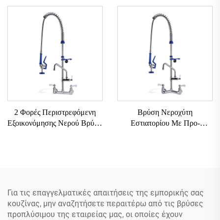
Ύψους Εύκολης
Ξενοδοχείο Κουζίνα Χρήσης
Εγκατάστασης Με Επιλογές
με Ρυθμιζόμενο Ύψος 2-
Τροχαλίες Χειρός Μονής
Τρύπες Προ-Ξέβγμα Μονάδα
Νιπτήρα
2 Φορές Περιστρεφόμενη
Βρύση Νεροχύτη
Εξοικονόμησης Νερού Βρύση
Εστιατορίου Με Προ-
Πλυντηρίου Πιάτων Με Προ-
Έκπλυση Ψεκαστήρα
Έκπλυση Wels Εμπορική
Εστιατόριο Μίξερ Κουζίνας
Βρύση Κουζίνας Με Έλξη
Επίτοιχη Βρύση Κουζίνας Με
Χωρίς Υποδοχή
Προ-Έκπλυση
Για τις επαγγελματικές απαιτήσεις της εμπορικής σας
κουζίνας, μην αναζητήσετε περαιτέρω από τις βρύσες
προπλύσιμου της εταιρείας μας, οι οποίες έχουν