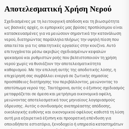
Αποτελεσματική Χρήση Νερού
Σχεδιασμένες με τη λειτουργική απόδοση και τη βιωσιμότητα
ως βασικές αρχές, οι εμπορικές μας βρύσες προπλύσιμου είναι
κατασκευασμένες για να μειώσουν σημαντικά την κατανάλωση
νερού, διατηρώντας παράλληλα πλήρως την υψηλή πίεση που
απαιτείται για τις απαιτητικές εργασίες στην κουζίνα. Αυτό
επιτυγχάνεται μέσω ακριβώς σχεδιασμένων κεφαλών
ψεκασμού και ρυθμιστών ροής που βελτιστοποιούν τη χρήση
νερού χωρίς να θυσιάζουν την αποτελεσματικότητα
καθαρισμού. Με την επιλογή αυτής της αποδοτικής λύσης, η
επιχείρησή σας συμβάλλει ενεργά σε ζωτικής σημασίας
προσπάθειες διατήρησης του περιβάλλοντος, μειώνοντας το
αποτύπωμα νερού της. Ταυτόχρονα, αυτός ο έξυπνος σχεδιασμός
μεταφράζεται σε άμεσα και μετρήσιμα οικονομικά οφέλη,
μειώνοντας αποτελεσματικά τους μηνιαίους λογαριασμούς
ύδρευσης. Αυτός ο συνδυασμός ανεπηρέαστης απόδοσης,
οικολογικής ευθύνης και οικονομικού οφέλους καθιστά τη λύση
αυτή μια εξαιρετικά έξυπνη και προορατική επένδυση για
οποιοδήποτε εστιατόριο, ξενοδοχείο ή υπηρεσία καταστημάτων