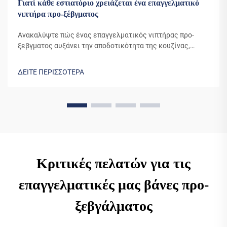
Γιατί κάθε εστιατόριο χρειάζεται ένα επαγγελματικό
νιπτήρα προ-ξέβγματος
Ανακαλύψτε πώς ένας επαγγελματικός νιπτήρας προ-
ξεβγματος αυξάνει την αποδοτικότητα της κουζίνας,
μειώνει το κόστος νερού και βελτιώνει την υγιεινή.
Μάθετε γιατί το 90% των κορυφαίων εστιατορίων
ΔΕΙΤΕ ΠΕΡΙΣΣΟΤΕΡΑ
βασίζεται σε αυτό το απαραίτητο εργαλείο. Δείτε
πραγματικές εξοικονομήσεις τώρα.
Κριτικές πελατών για τις
επαγγελματικές μας βάνες προ-
ξεβγάλματος