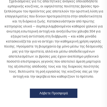
Σχεδιασμένες για τις απαιτητικές ανάγκες οποιασδήποτε
εμπορικής κουζίνας, οι υψηλότατης ποιότητας βρύσες προ-
ξεπλύσιμου του προϊόντος μας αποτελούν την οριστική λύση για
επαγγελματίες που δίνουν προτεραιότητα στην αποδοτικότητα
και τη διάρκεια ζωής. Κατασκευάστηκαν από πρώτης
κατηγορίας υλικά — συμπεριλαμβανομένου καθαρού χαλκού για
ανώτερη εσωτερική αντοχή και ανοξείδωτου χάλυβα 304 για
εξαιρετική αντίσταση στη διάβρωση — και κάθε μονάδα
κατασκευάζεται για να αντέχει την καθημερινή χρήση υψηλής
πίεσης. Ηγούμαστε τη βιομηχανία όχι μόνο μέσω της δέσμευσής
μας για την αριστεία, αλλά και μέσω αποδεδειγμένων
αποτελεσμάτων: οι βρύσες μας έχουν ανεπίσημο μηδενικό
ποσοστό επιστροφών, γεγονός που αποτελεί άμεση μαρτυρία
της αξιόπιστης απόδοσής τους και της διαρκούς ποιότητάς
τους. Βελτιώστε τη ροή εργασίας της κουζίνας σας με την
αντοχή και την ακρίβεια που καθορίζουν το πρότυπο.
Λάβετε Προσφορά