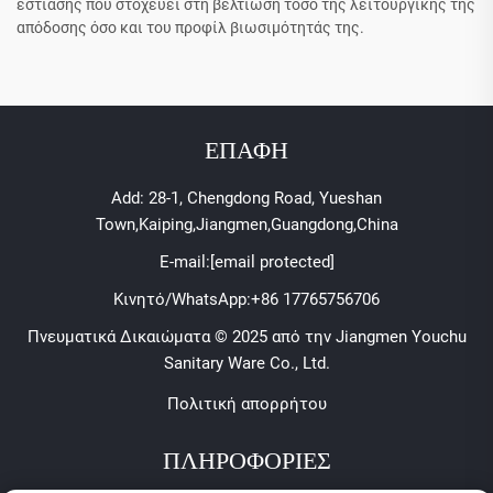
εστίασης που στοχεύει στη βελτίωση τόσο της λειτουργικής της
απόδοσης όσο και του προφίλ βιωσιμότητάς της.
ΕΠΑΦΗ
Add: 28-1, Chengdong Road, Yueshan
Town,Kaiping,Jiangmen,Guangdong,China
E-mail:
[email protected]
Κινητό/WhatsApp:
+86 17765756706
Πνευματικά Δικαιώματα © 2025 από την Jiangmen Youchu
Sanitary Ware Co., Ltd.
Πολιτική απορρήτου
ΠΛΗΡΟΦΟΡΙΕΣ