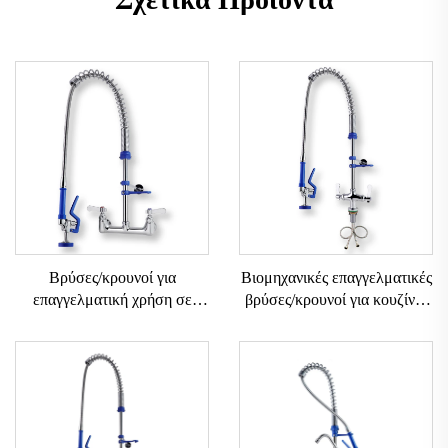
Βρύσες/κρουνοί για
Βιομηχανικές επαγγελματικές
επαγγελματική χρήση σε
βρύσες/κρουνοί για κουζίνες
ξενοδοχεία και εστιατόρια,
εστιατορίων, βρύση
τύπου τοίχου, για προ-
πλυντηρίου πιάτων
ξέβγαλμα, από ανοξείδωτο
επαγγελματικής χρήσης,
ατσάλι 304 και μπρούντζο, για
τύπου τοίχου, βρύση προ-
κουζινικές βρύσες
ξεβγάλματος για νεροχύτη