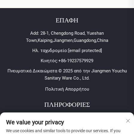
ΕΠΑΦΗ
Add: 28-1, Chengdong Road, Yueshan
Town,Kaiping,Jiangmen,Guangdong,China
Ηλ. ταχυδρομείο:
[email protected]
Κινητός:
+86-19237579929
Πνευματικά Δικαιώματα © 2025 από την Jiangmen Youchu
Sanitary Ware Co., Ltd.
Πολιτική Απορρήτου
ΠΛΗΡΟΦΟΡΙΕΣ
Εγγραφείτε για να λαμβάνετε το εβδομαδιαίο ενημερωτικό
We value your privacy
μας δελτίο
We use cookies and similar tools to provide our services. If you