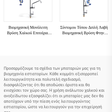
Βιομηχανική Μονόλειτη
Σύντομου Τύπου Διπλή Λαβή
Βρύση Χαλκού Επιτοίχιας
Βιομηχανική Βρύση Φτηνή
Τοποθέτησης Εύκολης
Επαγγελματική Προ-ξέβγμα
Εγκατάστασης για Ξενοδοχεία
Επιτοίχιας Εγκατάστασης Για
Εστιατόρια Επαγγελματικής
Χρήση σε Κουζίνες
Κουζίνας Προ-ξέβγμα
Ξενοδοχείων και Εστιατορίων
Προσαρμόζουμε τα σχέδια των μπαταριών μας για τη
βιομηχανία εστιατορίων. Κάθε κομμάτι εξισορροπεί
λειτουργικότητα και πολυτελή σχεδιασμό,
διασφαλίζοντας ότι θα αποδώσει άριστα και θα
ενισχύσει τον χώρο σας. Η χρήση ανάλωτου χαλκού και
ανοξείδωτου εξασφαλίζει ότι οι μπαταρίες μας δεν θα
αποτύχουν υπό την πίεση ενός λειτουργούντος
εστιατορίου, ώστε να λειτουργούν για την επιχείρησή