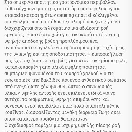
Στο σημερινό απαιτητικό γαστρονομικό περιβάλλον,
κάθε σύγχρονο μπιστρό, εστιατόριο και υψηλού όγκου
εταιρεία καταστημάτων catering απαιτεί εξελιγμένο,
επαγγελματικού επιπέδου εξοπλισμό κουζίνας για να
διαχειρίζεται αποτελεσματικά μια αδιάκοπη ροή
εργασίας. Βασικό στοιχείο για τον σκοπό αυτό είναι η
υψηλής απόδοσης βρύση προπλύσιμου, ένα
αναπόσπαστο εργαλείο για τη διατήρηση της ταχύτητας,
της υγιεινής και της αποδοτικότητας. Η εμπορική λύση
μας έχει σχεδιαστεί ακριβώς για αυτόν τον κρίσιμο ρόλο,
κατασκευασμένη από υλικά υψηλής ποιότητας,
συμπεριλαμβανομένου του καθαρού χαλκού για τις
εσωτερικές της βαλβίδες και ενός ανθεκτικού σώματος
από ανοξείδωτο χάλυβα 304. Αυτός ο συνδυασμός
υλικών υψηλής αντοχής έχει επιλεγεί ειδικά για να
αντέχει το διαβρωτικό, υψηλής επιβάρυνσης και
συνεχώς υγρό περιβάλλον μιας πολύ απασχολημένης
κουζίνας, διασφαλίζοντας μεγάλη διάρκεια ζωής εκεί
όπου κατώτερα προϊόντα θα απέτυχαν.
Ο σχεδιασμός παρέχει μια ισχυρή, υψηλής πίεσης ροή
νερού που επιτρέπει στο προσωπικό να ξεπλένει τα