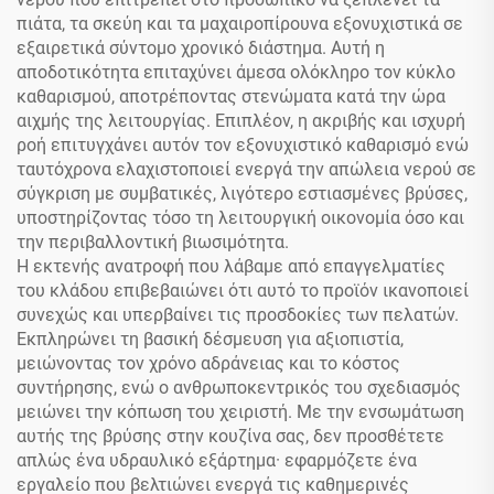
πιάτα, τα σκεύη και τα μαχαιροπίρουνα εξονυχιστικά σε
εξαιρετικά σύντομο χρονικό διάστημα. Αυτή η
αποδοτικότητα επιταχύνει άμεσα ολόκληρο τον κύκλο
καθαρισμού, αποτρέποντας στενώματα κατά την ώρα
αιχμής της λειτουργίας. Επιπλέον, η ακριβής και ισχυρή
ροή επιτυγχάνει αυτόν τον εξονυχιστικό καθαρισμό ενώ
ταυτόχρονα ελαχιστοποιεί ενεργά την απώλεια νερού σε
σύγκριση με συμβατικές, λιγότερο εστιασμένες βρύσες,
υποστηρίζοντας τόσο τη λειτουργική οικονομία όσο και
την περιβαλλοντική βιωσιμότητα.
Η εκτενής ανατροφή που λάβαμε από επαγγελματίες
του κλάδου επιβεβαιώνει ότι αυτό το προϊόν ικανοποιεί
συνεχώς και υπερβαίνει τις προσδοκίες των πελατών.
Εκπληρώνει τη βασική δέσμευση για αξιοπιστία,
μειώνοντας τον χρόνο αδράνειας και το κόστος
συντήρησης, ενώ ο ανθρωποκεντρικός του σχεδιασμός
μειώνει την κόπωση του χειριστή. Με την ενσωμάτωση
αυτής της βρύσης στην κουζίνα σας, δεν προσθέτετε
απλώς ένα υδραυλικό εξάρτημα· εφαρμόζετε ένα
εργαλείο που βελτιώνει ενεργά τις καθημερινές