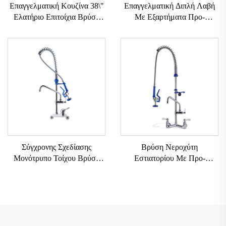
Επαγγελματική Κουζίνα 38\"
Επαγγελματική Διπλή Λαβή
Ελατήριο Επιτοίχια Βρύση
Με Εξαρτήματα Προ-
Ρυθμιζόμενο Ύψος Φορέας
Ξέβγματος Ρυθμιζόμενου
Άκρο Προ-Ξέβγμα Ζεστό
Ύψους Εύκολης
Κρύο Νερό Μίξερ Βρύσες 2-
Εγκατάστασης Με Επιλογές
Τρύπες
Τροχαλίες Χειρός Μονής
Νιπτήρα
Σύγχρονης Σχεδίασης
Βρύση Νεροχύτη
Μονότρυπο Τοίχου Βρύση
Εστιατορίου Με Προ-
Εύκολη Εγκατάσταση
Έκπλυση Ψεκαστήρα
Ξενοδοχείο Κουζίνα Χρήσης
Εστιατόριο Μίξερ Κουζίνας
με Ρυθμιζόμενο Ύψος 2-
Επίτοιχη Βρύση Κουζίνας Με
Τρύπες Προ-Ξέβγμα Μονάδα
Προ-Έκπλυση