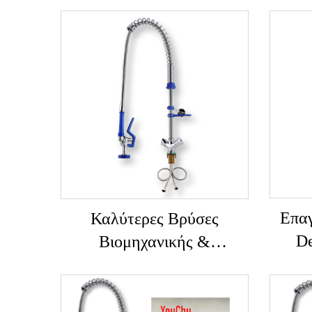
Επαγ
Καλύτερες Βρύσες
De
Βιομηχανικής &
Μα
Εμπορικής Χρήσης
Α
SUS304+Ορείχαλκος,
Ξέβγ
Κλασικής Σχεδίασης