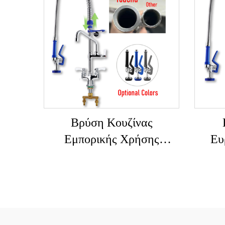
Εύκ
Βρύση Κουζίνας με
Εξάρτημα Ψεκασμού,
Ανοξείδωτη για Κουζίνα
Βρύση Κουζίνας
Εμπορικής Χρήσης
Ευ
Υψηλής Ποιότητας 39\47\"
Χ
Κλασικής Ευρωπαϊκής
Επ
Επιτραπέζιας Τοποθέτησης
Εύκ
με Ψεκαστήρα Προ-
Ξεβγάλματος, Με Σωλήνα
Ξεβγ