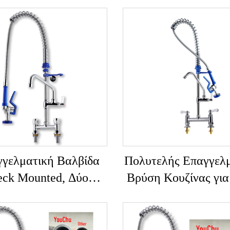
γελματική Βαλβίδα
Πολυτελής Επαγγελ
ck Mounted, Δύο
Βρύση Κουζίνας για
νίκια Ορείχαλκου,
Ξέβγαλμα, Λάστιχο,
ποσυρόμενη Προ-
Λαβή, Από Ανοξεί
αλση, για Κουζίνα,
Ατσάλι, Επιτραπέζι