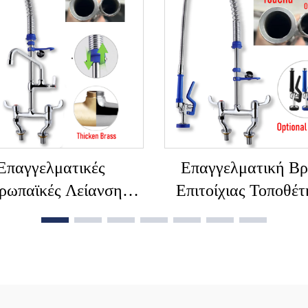
ολη Εγκατάσταση,
Ορείχαλκο, Βιομηχα
Μοχλός Χειρός,
Ζεστό-Κρύο Νερό, 
Βιομηχανική, για
Ξενοδοχεία
Επαγγελματικές
Επαγγελματική Β
ρωπαϊκές Λείανση
Επιτοίχιας Τοποθέ
ρώμιου 2-Λαβής
για Κουζίνα Εστιατο
ιτραπέζια Βανά με
Βρύσες Λεκάνης
αμπτο Σωλήνα για
Ψεκαστήρα κα
Ψεκασμό Προ-
Επιπρόσθετο Εύρος
άλματος, Βάνες για
για Πλυντήριο Πι