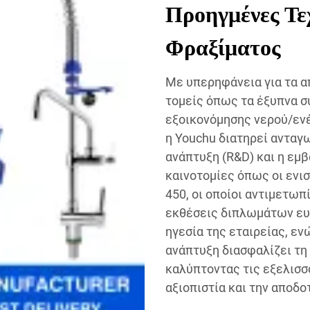
Προηγμένες Τεχ
Φραξίματος
Με υπερηφάνεια για τα α
τομείς όπως τα έξυπνα σ
εξοικονόμησης νερού/ενέ
η Youchu διατηρεί ανταγ
ανάπτυξη (R&D) και η εμ
καινοτομίες όπως οι ενι
450, οι οποίοι αντιμετωπ
εκθέσεις διπλωμάτων ευρ
ηγεσία της εταιρείας, εν
ανάπτυξη διασφαλίζει τη
καλύπτοντας τις εξελισ
αξιοπιστία και την αποδο