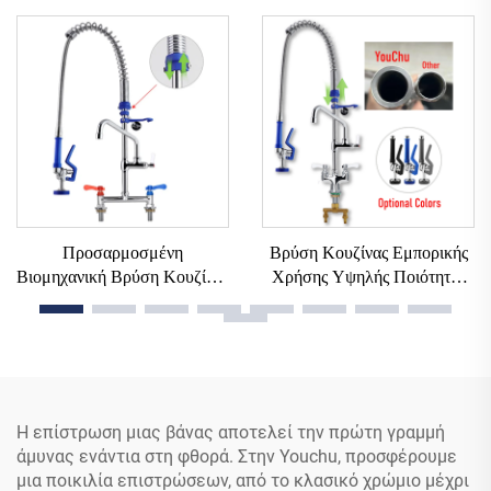
Προ-Ξέβγαλση, για Κουζίνα,
SUS304+Ορείχαλκος,
Εύκολη Εγκατάσταση,
Κλασικής Σχεδίασης Βρύση
Μοχλός Χειρός, Βιομηχανική,
Κουζίνας με Εξάρτημα
για Ξενοδοχεία
Ψεκασμού, Ανοξείδωτη για
Κουζίνα
Προσαρμοσμένη
Βρύση Κουζίνας Εμπορικής
Βιομηχανική Βρύση Κουζίνας
Χρήσης Υψηλής Ποιότητας
Από Εργοστάσιο 32/38-
39\47\" Κλασικής
Ιντσών, Επιτραπέζιας
Ευρωπαϊκής Επιτραπέζιας
Τοποθέτησης, Διπλού
Τοποθέτησης με Ψεκαστήρα
Μοχλού Από Ορείχαλκο, Με
Προ-Ξεβγάλματος, Με
Ψεκαστήρα, Για Λεκάνη
Σωλήνα Άρσης Ροής για
Μείξης Ζεστού και Κρύου
Εστιατόριο
Η επίστρωση μιας βάνας αποτελεί την πρώτη γραμμή
Νερού
άμυνας ενάντια στη φθορά. Στην Youchu, προσφέρουμε
μια ποικιλία επιστρώσεων, από το κλασικό χρώμιο μέχρι