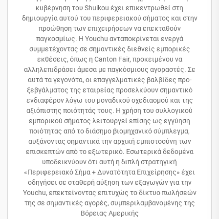
κυβέρνηση του Shuikou έχει επικεντρωθεί στη
δημιουργία αυτού του περιφερειακού σήματος και στην
προώθηση των επιχειρήσεων να επεκταθούν
παγκοσμίως. Η Youchu ανταποκρίνεται ενεργά
συμμετέχοντας σε σημαντικές διεθνείς εμπορικές
εκθέσεις, όπως η Canton Fair, προκειμένου να
αλληλεπιδράσει άμεσα με παγκόσμιους αγοραστές. Σε
αυτά τα γεγονότα, οι επαγγελματικές βαλβίδες προ-
ξεβγάλματος της εταιρείας προσελκύουν σημαντικό
ενδιαφέρον λόγω του μοναδικού σχεδιασμού και της
αξιόπιστης ποιότητάς τους. Η χρήση του συλλογικού
εμπορικού σήματος λειτουργεί επίσης ως εγγύηση
ποιότητας από το διάσημο βιομηχανικό σύμπλεγμα,
αυξάνοντας σημαντικά την αρχική εμπιστοσύνη των
επισκεπτών από το εξωτερικό. Εσωτερικά δεδομένα
υποδεικνύουν ότι αυτή η διπλή στρατηγική
«Περιφερειακό Σήμα + Δυνατότητα Επιχείρησης» έχει
οδηγήσει σε σταθερή αύξηση των εξαγωγών για την
Youchu, επεκτείνοντας επιτυχώς το δίκτυο πωλήσεών
της σε σημαντικές αγορές, συμπεριλαμβανομένης της
Βόρειας Αμερικής