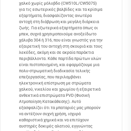
χαλκό χωρίς μόλυβδο (CW510L/CW507S)
για τις εσωτερικές βαλβίδες και τα κρίσιμα
εξαρτήματα, διασφαλίζοντας ανωτέρα
αντοχή στη διάβρωση και μεγάλη διάρκεια
ζωής. Για εξωτερικά εξαρτήματα όπως οι
μπεκ, συχνά χρησιμοποιούμε ανοξείδωτο
χάλυβα 304 ή 316, που είναι γνωστός για την
εξαιρετική του αντοχή στη σκουριά και τους
λεκέδες, ακόμη και σε ακραία παράκτια
περιβάλλοντα. Κάθε παρτίδα πρώτων υλών
είναι πιστοποιημένη, και εφαρμόζουμε μια
πολυ-στρωματική διαδικασία τελικής
επεξεργασίας, που περιλαμβάνει
ηλεκτρονική επίστρωση με στρώματα
χαλκού, νικελίου και χρωμίου ή εξαιρετικά
ανθεκτικά επιστρώματα PVD (Φυσική
Ατμοποίηση Κατακάθεσης). Αυτό
εξασφαλίζει ότι τα μπαταριές μας μπορούν
να αντέξουν συχνή χρήση, ισχυρά
καθαριστικά χημικά και να επιτύχουν
αυστηρές δοκιμές αλατιού, εγγυώντας