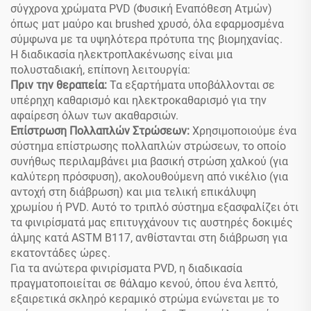
σύγχρονα χρώματα PVD (Φυσική Εναπόθεση Ατμών)
όπως ματ μαύρο και brushed χρυσό, όλα εφαρμοσμένα
σύμφωνα με τα υψηλότερα πρότυπα της βιομηχανίας.
Η διαδικασία ηλεκτροπλακένωσης είναι μια
πολυσταδιακή, επίπονη λειτουργία:
Πριν την θεραπεία:
Τα εξαρτήματα υποβάλλονται σε
υπέρηχη καθαρισμό και ηλεκτροκαθαρισμό για την
αφαίρεση όλων των ακαθαρσιών.
Επίστρωση Πολλαπλών Στρώσεων:
Χρησιμοποιούμε ένα
σύστημα επίστρωσης πολλαπλών στρώσεων, το οποίο
συνήθως περιλαμβάνει μια βασική στρώση χαλκού (για
καλύτερη πρόσφυση), ακολουθούμενη από νικέλιο (για
αντοχή στη διάβρωση) και μια τελική επικάλυψη
χρωμίου ή PVD. Αυτό το τριπλό σύστημα εξασφαλίζει ότι
τα φινιρίσματά μας επιτυγχάνουν τις αυστηρές δοκιμές
άλμης κατά ASTM B117, ανθίστανται στη διάβρωση για
εκατοντάδες ώρες.
Για τα ανώτερα φινιρίσματα PVD, η διαδικασία
πραγματοποιείται σε θάλαμο κενού, όπου ένα λεπτό,
εξαιρετικά σκληρό κεραμικό στρώμα ενώνεται με το