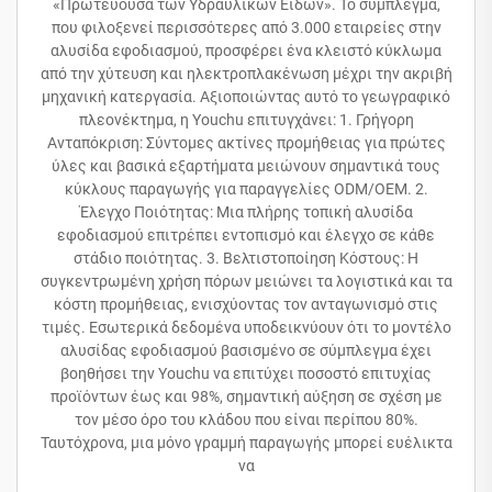
«Πρωτεύουσα των Υδραυλικών Ειδών». Το σύμπλεγμα,
που φιλοξενεί περισσότερες από 3.000 εταιρείες στην
αλυσίδα εφοδιασμού, προσφέρει ένα κλειστό κύκλωμα
από την χύτευση και ηλεκτροπλακένωση μέχρι την ακριβή
μηχανική κατεργασία. Αξιοποιώντας αυτό το γεωγραφικό
πλεονέκτημα, η Youchu επιτυγχάνει: 1. Γρήγορη
Ανταπόκριση: Σύντομες ακτίνες προμήθειας για πρώτες
ύλες και βασικά εξαρτήματα μειώνουν σημαντικά τους
κύκλους παραγωγής για παραγγελίες ODM/OEM. 2.
Έλεγχο Ποιότητας: Μια πλήρης τοπική αλυσίδα
εφοδιασμού επιτρέπει εντοπισμό και έλεγχο σε κάθε
στάδιο ποιότητας. 3. Βελτιστοποίηση Κόστους: Η
συγκεντρωμένη χρήση πόρων μειώνει τα λογιστικά και τα
κόστη προμήθειας, ενισχύοντας τον ανταγωνισμό στις
τιμές. Εσωτερικά δεδομένα υποδεικνύουν ότι το μοντέλο
αλυσίδας εφοδιασμού βασισμένο σε σύμπλεγμα έχει
βοηθήσει την Youchu να επιτύχει ποσοστό επιτυχίας
προϊόντων έως και 98%, σημαντική αύξηση σε σχέση με
τον μέσο όρο του κλάδου που είναι περίπου 80%.
Ταυτόχρονα, μια μόνο γραμμή παραγωγής μπορεί ευέλικτα
να