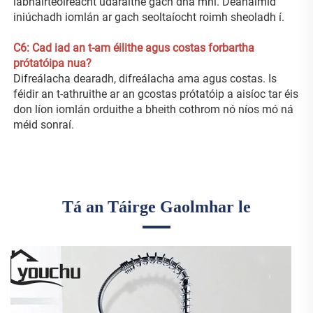
labhairteoireacht údaraithe gach dhá mhí. Déanaimid 
iniúchadh iomlán ar gach seoltaíocht roimh sheoladh í. 
C6: Cad iad an t-am éilithe agus costas forbartha 
prótatóipa nua? 
Difreálacha dearadh, difreálacha ama agus costas. Is 
féidir an t-athruithe ar an gcostas prótatóip a aisíoc tar éis 
don líon iomlán orduithe a bheith cothrom nó níos mó ná 
méid sonraí. 
Tá an Táirge Gaolmhar le