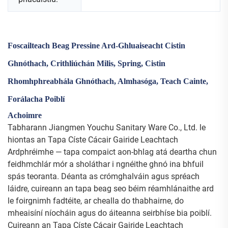
Foscailteach Beag Pressine Ard-Ghluaiseacht Cistin
Ghnóthach, Crithliúchán Milis, Spring, Cistin
Rhomhphreabhála Ghnóthach, Almhasóga, Teach Cainte,
Forálacha Poiblí
Achoimre
Tabharann Jiangmen Youchu Sanitary Ware Co., Ltd. le
hiontas an Tapa Císte Cácair Gairide Leachtach
Ardphréimhe — tapa compaict aon-bhlag atá deartha chun
feidhmchlár mór a sholáthar i ngnéithe ghnó ina bhfuil
spás teoranta. Déanta as crómghalváin agus spréach
láidre, cuireann an tapa beag seo béim réamhlánaithe ard
le foirgnimh fadtéite, ar chealla do thabhairne, do
mheaisíní níocháin agus do áiteanna seirbhíse bia poiblí.
Cuireann an Tapa Císte Cácair Gairide Leachtach