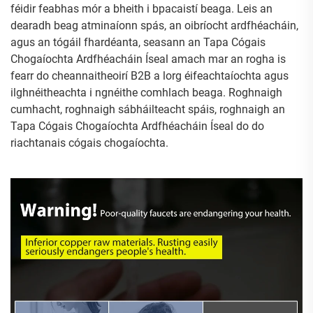
féidir feabhas mór a bheith i bpacaistí beaga. Leis an
dearadh beag atminaíonn spás, an oibríocht ardfhéacháin,
agus an tógáil fhardéanta, seasann an Tapa Cógais
Chogaíochta Ardfhéacháin Íseal amach mar an rogha is
fearr do cheannaitheoirí B2B a lorg éifeachtaíochta agus
ilghnéitheachta i ngnéithe comhlach beaga. Roghnaigh
cumhacht, roghnaigh sábháilteacht spáis, roghnaigh an
Tapa Cógais Chogaíochta Ardfhéacháin Íseal do do
riachtanais cógais chogaíochta.