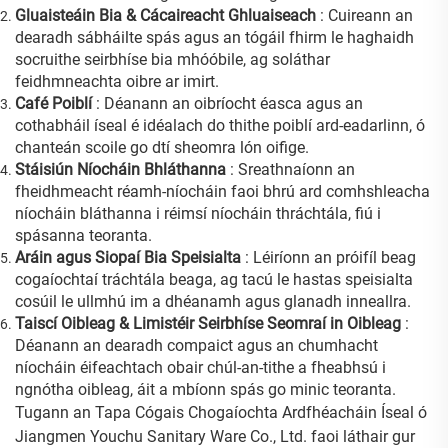
Gluaisteáin Bia & Cácaireacht Ghluaiseach
: Cuireann an
dearadh sábháilte spás agus an tógáil fhirm le haghaidh
socruithe seirbhíse bia mhóóbile, ag soláthar
feidhmneachta oibre ar imirt.
Café Poiblí
: Déanann an oibríocht éasca agus an
cothabháil íseal é idéalach do thithe poiblí ard-eadarlinn, ó
chanteán scoile go dtí sheomra lón oifige.
Stáisiún Níocháin Bhláthanna
: Sreathnaíonn an
fheidhmeacht réamh-níocháin faoi bhrú ard comhshleacha
níocháin bláthanna i réimsí níocháin thráchtála, fiú i
spásanna teoranta.
Aráin agus Siopaí Bia Speisialta
: Léiríonn an próifíl beag
cogaíochtaí tráchtála beaga, ag tacú le hastas speisialta
cosúil le ullmhú im a dhéanamh agus glanadh inneallra.
Taiscí Oibleag & Limistéir Seirbhíse Seomraí in Oibleag
:
Déanann an dearadh compaict agus an chumhacht
níocháin éifeachtach obair chúl-an-tithe a fheabhsú i
ngnótha oibleag, áit a mbíonn spás go minic teoranta.
Tugann an Tapa Cógais Chogaíochta Ardfhéacháin Íseal ó
Jiangmen Youchu Sanitary Ware Co., Ltd. faoi láthair gur