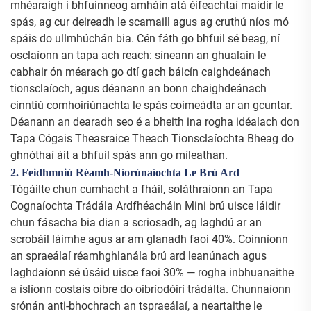
mhéaraigh i bhfuinneog amháin atá éifeachtaí maidir le
spás, ag cur deireadh le scamaill agus ag cruthú níos mó
spáis do ullmhúchán bia. Cén fáth go bhfuil sé beag, ní
osclaíonn an tapa ach reach: síneann an ghualain le
cabhair ón méarach go dtí gach báicín caighdeánach
tionsclaíoch, agus déanann an bonn chaighdeánach
cinntiú comhoiriúnachta le spás coimeádta ar an gcuntar.
Déanann an dearadh seo é a bheith ina rogha idéalach don
Tapa Cógais Theasraice Theach Tionsclaíochta Bheag do
ghnóthaí áit a bhfuil spás ann go míleathan.
2. Feidhmniú Réamh-Níorúnaíochta Le Brú Ard
Tógáilte chun cumhacht a fháil, soláthraíonn an Tapa
Cognaíochta Trádála Ardfhéacháin Mini brú uisce láidir
chun fásacha bia dian a scriosadh, ag laghdú ar an
scrobáil láimhe agus ar am glanadh faoi 40%. Coinníonn
an spraeálaí réamhghlanála brú ard leanúnach agus
laghdaíonn sé úsáid uisce faoi 30% — rogha inbhuanaithe
a íslíonn costais oibre do oibríodóirí trádálta. Chunnaíonn
srónán anti-bhochrach an tspraeálaí, a neartaithe le