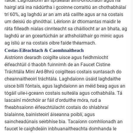
faide. Laghdaíonn an spraeálaí ainti-bhochadh agus na
hairgí atá ina nádúrtha i gcoinne corraitiú an chothabhálaí
trí 60%, ag laghdú ar an am atá caillte agus ar na costais
um deisiú do ghnóthaí. Léiríonn ár dtiomantas maidir le
ráta filleadh nialas cinnteacht sa cháilíocht ar an bhata, ag
laghdú ar an gceartúchán ar athsholáthair go minic agus
ag ísliú ar na costais oibre faide théarmach.
Costas-Eifeachtach & Caomhnaitheach
Aistríonn dearadh coigilte uisce agus feidhmíocht
éifeachtúil ó thaobh fuinnimh de an Faucet Cistine
Tráchtála Mini Ard-Bhrú coigilteas costais suntasach do
cheannaitheoirí tráchtála. Laghdaíonn úsáid laghdaithe
uisce billí fóntais, agus laghdaíonn an méid beag agus an
tógáil uile-i-gceann costais suiteála agus cothabhála. Tá
lascainí mórchóir ar fáil d'orduithe móra, rud a
fheabhsaíonn éifeachtúlacht costais do shlabhraí
bialainne, bainisteoirí áiseanna poiblí, agus
saincheadúnais seirbhíse bia. Tacaíonn comhlíonadh an
faucet le caighdeáin inbhuanaitheachta domhanda le