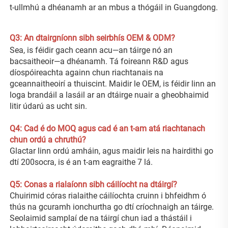
t-ullmhú a dhéanamh ar an mbus a thógáil in Guangdong. 
Q3: An dtairgníonn sibh seirbhís OEM & ODM? 
Sea, is féidir gach ceann acu—an táirge nó an 
bacsaitheoir—a dhéanamh. Tá foireann R&D agus 
díospóireachta againn chun riachtanais na 
gceannaitheoirí a thuiscint. Maidir le OEM, is féidir linn an 
loga brandáil a lasáil ar an dtáirge nuair a gheobhaimid 
litir údarú as ucht sin. 
Q4: Cad é do MOQ agus cad é an t-am atá riachtanach 
chun ordú a chruthú? 
Glactar linn ordú amháin, agus maidir leis na hairdithi go 
dtí 200socra, is é an t-am eagraithe 7 lá. 
Q5: Conas a rialaíonn sibh cáilíocht na dtáirgí? 
Chuirimid córas rialaithe cáilíochta cruinn i bhfeidhm ó 
thús na gcuramh ionchurtha go dtí críochnaigh an táirge. 
Seolaimid samplaí de na táirgí chun iad a thástáil i 