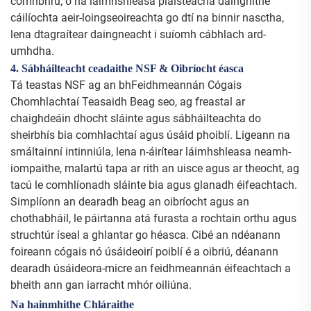
comhbhrú, ó na láimhshleasa plaisteacha daingnithe
cáilíochta aeir-loingseoireachta go dtí na binnir nasctha,
lena dtagraítear daingneacht i suíomh cábhlach ard-
umhdha.
4. Sábháilteacht ceadaithe NSF & Oibríocht éasca
Tá teastas NSF ag an bhFeidhmeannán Cógais
Chomhlachtaí Teasaidh Beag seo, ag freastal ar
chaighdeáin dhocht sláinte agus sábháilteachta do
sheirbhís bia comhlachtaí agus úsáid phoiblí. Ligeann na
smáltainní intinniúla, lena n-áirítear láimhshleasa neamh-
iompaithe, malartú tapa ar rith an uisce agus ar theocht, ag
tacú le comhlíonadh sláinte bia agus glanadh éifeachtach.
Simplíonn an dearadh beag an oibríocht agus an
chothabháil, le páirtanna atá furasta a rochtain orthu agus
struchtúr íseal a ghlantar go héasca. Cibé an ndéanann
foireann cógais nó úsáideoirí poiblí é a oibriú, déanann
dearadh úsáideora-micre an feidhmeannán éifeachtach a
bheith ann gan iarracht mhór oiliúna.
Na hainmhithe Chláraithe