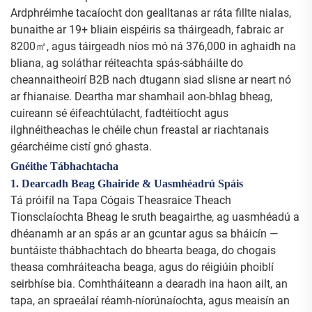
Ardphréimhe tacaíocht don gealltanas ar ráta fillte nialas,
bunaithe ar 19+ bliain eispéiris sa tháirgeadh, fabraic ar
8200㎡, agus táirgeadh níos mó ná 376,000 in aghaidh na
bliana, ag soláthar réiteachta spás-sábháilte do
cheannaitheoirí B2B nach dtugann siad slisne ar neart nó
ar fhianaise. Deartha mar shamhail aon-bhlag bheag,
cuireann sé éifeachtúlacht, fadtéitíocht agus
ilghnéitheachas le chéile chun freastal ar riachtanais
géarchéime cistí gnó ghasta.
Gnéithe Tábhachtacha
1. Dearcadh Beag Ghairide & Uasmhéadrú Spáis
Tá próifíl na Tapa Cógais Theasraice Theach
Tionsclaíochta Bheag le sruth beagairthe, ag uasmhéadú a
dhéanamh ar an spás ar an gcuntar agus sa bháicín —
buntáiste thábhachtach do bhearta beaga, do chogais
theasa comhráiteacha beaga, agus do réigiúin phoiblí
seirbhíse bia. Comhtháiteann a dearadh ina haon ailt, an
tapa, an spraeálaí réamh-níorúnaíochta, agus meaisín an