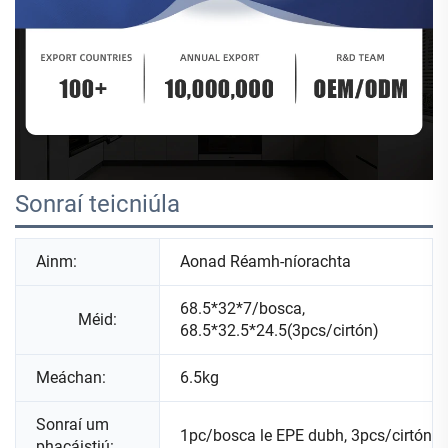
Sonraí teicniúla
Ainm:
Aonad Réamh-níorachta
68.5*32*7/bosca,
Méid:
68.5*32.5*24.5(3pcs/cirtón)
Meáchan:
6.5kg
Sonraí um
1pc/bosca le EPE dubh, 3pcs/cirtón
phacáistiú: