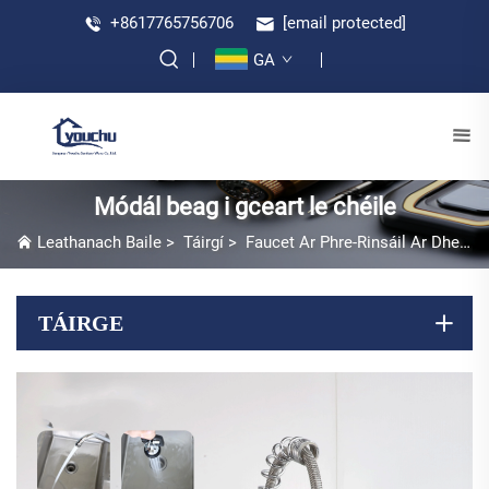
+8617765756706
[email protected]
GA
Módál beag i gceart le chéile
Leathanach Baile
>
Táirgí
>
Faucet Ar Phre-Rinsáil Ar Dheachán
TÁIRGE