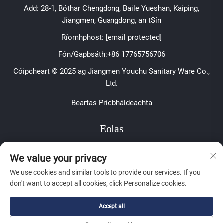
Add: 28-1, Bóthar Chengdong, Baile Yueshan, Kaiping,
Jiangmen, Guangdong, an tSín
Ríomhphost:
[email protected]
Fón/Gapbsáth:
+86 17765756706
Cóipcheart © 2025 ag Jiangmen Youchu Sanitary Ware Co.,
Ltd.
Beartas Príobháideachta
Eolas
Síní leat le bheith ar liosta le haghaidh ár nuachtslánú
We value your privacy
seachtúil
We use cookies and similar tools to provide our services. If you
don't want to accept all cookies, click Personalize cookies.
Accept all
SEOL