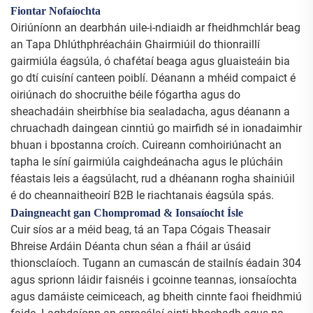
Fiontar Nofaíochta
Oiriúníonn an dearbhán uile-i-ndiaidh ar fheidhmchlár beag
an Tapa Dhlúthphréacháin Ghairmiúil do thionraillí
gairmiúla éagsúla, ó chafétaí beaga agus gluaisteáin bia
go dtí cuisíní canteen poiblí. Déanann a mhéid compaict é
oiriúnach do shocruithe béile fógartha agus do
sheachadáin sheirbhíse bia sealadacha, agus déanann a
chruachadh daingean cinntiú go mairfidh sé in ionadaimhir
bhuan i bpostanna croích. Cuireann comhoiriúnacht an
tapha le síní gairmiúla caighdeánacha agus le plúcháin
féastais leis a éagsúlacht, rud a dhéanann rogha shainiúil
é do cheannaitheoirí B2B le riachtanais éagsúla spás.
Daingneacht gan Chompromad & Ionsaíocht Ísle
Cuir síos ar a méid beag, tá an Tapa Cógais Theasair
Bhreise Ardáin Déanta chun séan a fháil ar úsáid
thionsclaíoch. Tugann an cumascán de stailnís éadain 304
agus sprionn láidir faisnéis i gcoinne teannas, ionsaíochta
agus damáiste ceimiceach, ag bheith cinnte faoi fheidhmiú