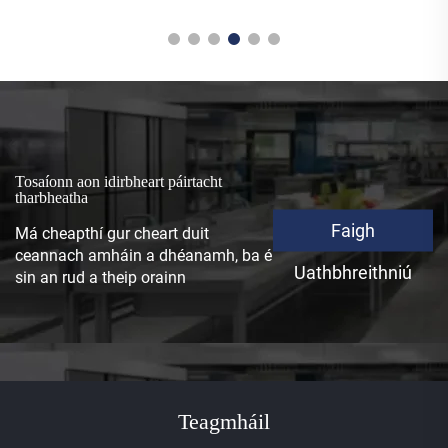
Tosaíonn aon idirbheart páirtacht
tharbheatha
Faigh
Má cheapthí gur cheart duit
ceannach amháin a dhéanamh, ba é
Uathbhreithniú
sin an rud a theip orainn
Teagmháil