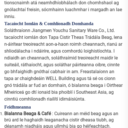
tionscnaimh atá neamhdhíobhálach don chomhshaol ag
gnólachtaí freisin, sócmhainn luachmhar i margadh an lae
inniu.
Tacaíocht Iomlán & Comhlíonadh Domhanda
Soláthraíonn Jiangmen Youchu Sanitary Ware Co., Ltd.
tacaíocht iomlán don Tapa Cistir Theas Trádála Beag, lena
n-áirítear treoireacht aon-a-haon roimh cheannach, rianú ar
shliodálacha i ndáiríre, agus comhordú loighistíochta. I
ndiaidh an cheannach, soláthraímid treoireacht maidir le
suiteáil, ráthaíocht, agus soláthar páirteanna oibre, cinnte
go bhfaighidh gnóthaí cabhair in am. Freastalaíonn an
tapa ar chaighdeáin WELL Building agus tá sé os cionn
gnó trádála ar fud an domhain, ó bialanna beaga i Oirthear
Mheiriceá go dtí ionaid bia phoiblí i Southeast Asia, ag
cinntiú comhlíonadh riailítí idirnáisiúnta.
Feidhmeanna
Bialanna Beaga & Café
: Cuireann an méid beag agus an
brú ard le haghaidh leaganacha cistir dheasa tiubh, ag
déanamh niadháis agus ullmhú bia go héifeachtach.