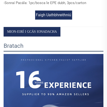
-Sonraí Pacála: 1pc/bosca le EPE dubh, 3pcs/carton
Faigh Uathbhreithniú
MION-EIRÍ I GCÁS IONADACHA
Bratach