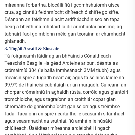
míreanna forbartha, blocáilí fiú i gcomhshuíomh uisce
crua, ag cinntiú feidhmíocht dhíreach ó shifte go sifte.
Déanann an feidhmniúlacht ardfhéacháin seo an tapa
beag a bheith ina mhalairt láidir ar mhúnlaí níos mó, ag
tabhairt faoi go mbíonn méid gan teorainn ar chumhacht
ghlanadh.
3. Tógáil Ascaill & Sioscair
Tá foirgneamh láidir ag an bhFaincís Cónaitheach
Teaschán Beag le Haigéad Ardteine ar bun, déanta as
crómairníú 304 (le balla inmheánach 3MM tiubh) agus
meaisín spré a tugadh neart air, agus tá sé níos láidre ná
99.9% de fhaincísí cabhlaigh ar an margadh. Cuireann an
chorpar crómairníú in aghaidh rústa, corróid agus glantóirí
tromchloiche, agus tagraíonn an croithlár copar glan
chromáite do ghníomhaíocht gan sciorr agus tréimhse
fada. Tacaíonn an spré neartaithe le seasamh srlámhach
agus seasmhacht na sruthlaí, fiú amháin le húsáid
chlúiteach. Úsáidtear míreanna ardleibhéil i ngach