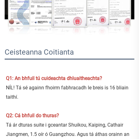
Ceisteanna Coitianta
Q1: An bhfuil tú cuideachta dhluaitheachta? 
NÍL! Tá sé againn fhoirm fabhracadh le breis is 16 bliain 
taithí. 
Q2: Cá bhfuil do thuras? 
Tá ár dturas suite i gceantar Shuikou, Kaiping, Cathair 
Jiangmen, 1.5 oír ó Guangzhou. Agus tá áthas orainn an 