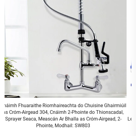
il
Cnáimhchógaíocht Ghairmiúil do Chuisine Rialta,
,
Cnáimhchógaíocht ar Bhalla le Cruth Gearr, Sprayer
Leathnaithe Roimh Nascadh le Dá Láimhshráid agus le Dá
Chnáimhchóg, Leagadh i nDhá Bholg: SW803