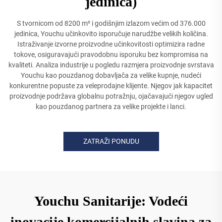
jedinica)
S tvornicom od 8200 m² i godišnjim izlazom većim od 376.000
jedinica, Youchu učinkovito isporučuje narudžbe velikih količina.
Istraživanje izvorne proizvodne učinkovitosti optimizira radne
tokove, osiguravajući pravodobnu isporuku bez kompromisa na
kvaliteti. Analiza industrije u pogledu razmjera proizvodnje svrstava
Youchu kao pouzdanog dobavljača za velike kupnje, nudeći
konkurentne popuste za veleprodajne klijente. Njegov jak kapacitet
proizvodnje podržava globalnu potražnju, ojačavajući njegov ugled
kao pouzdanog partnera za velike projekte i lanci.
ZATRAŽI PONUDU
Youchu Sanitarije: Vodeći
inovacije komercijalnih slavina za