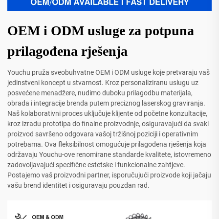
OEM i ODM usluge za potpuna
prilagođena rješenja
Youchu pruža sveobuhvatne OEM i ODM usluge koje pretvaraju vaš
jedinstveni koncept u stvarnost. Kroz personaliziranu uslugu uz
posvećene menadžere, nudimo duboku prilagodbu materijala,
obrada i integracije brenda putem preciznog laserskog graviranja.
Naš kolaborativni proces uključuje klijente od početne konzultacije,
kroz izradu prototipa do finalne proizvodnje, osiguravajući da svaki
proizvod savršeno odgovara vašoj tržišnoj poziciji i operativnim
potrebama. Ova fleksibilnost omogućuje prilagođena rješenja koja
održavaju Youchu-ove renomirane standarde kvalitete, istovremeno
zadovoljavajući specifične estetske i funkcionalne zahtjeve.
Postajemo vaš proizvodni partner, isporučujući proizvode koji jačaju
vašu brend identitet i osiguravaju pouzdan rad.