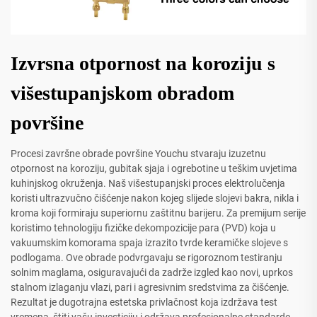
Izvrsna otpornost na koroziju s
višestupanjskom obradom
površine
Procesi završne obrade površine Youchu stvaraju izuzetnu
otpornost na koroziju, gubitak sjaja i ogrebotine u teškim uvjetima
kuhinjskog okruženja. Naš višestupanjski proces elektrolučenja
koristi ultrazvučno čišćenje nakon kojeg slijede slojevi bakra, nikla i
kroma koji formiraju superiornu zaštitnu barijeru. Za premijum serije
koristimo tehnologiju fizičke dekompozicije para (PVD) koja u
vakuumskim komorama spaja izrazito tvrde keramičke slojeve s
podlogama. Ove obrade podvrgavaju se rigoroznom testiranju
solnim maglama, osiguravajući da zadrže izgled kao novi, uprkos
stalnom izlaganju vlazi, pari i agresivnim sredstvima za čišćenje.
Rezultat je dugotrajna estetska privlačnost koja izdržava test