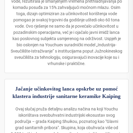
vode, rezultirala je smanjenjem vremena prethladnjavanja po
komadu posuđa za 15% zahvaljujući moćnom mlazu. Osim
toga, dizajn optimiziran za učinkovitost korištenja vode
pomogao je svakoj trgovini da godišnje uštedi oko 60 tona
vode. Ovo rješenje ne samo da je povećalo učinkovitost u
pozadinskim operacijama, već je i ojačalo javni imidž lanca
kao poslovnog subjekta usmjerenog na održivost. Uspjeh je
bio oslonjen na Youchuev suradnički model „Industrija-
Sveučilište-Istraživanje“ s institucijama poput Južnokineskog
sveučilišta za tehnologiju, osiguravajući inovacije koje su i
vrhunske i praktične.
Jačanje učinkovitog lanca opskrbe uz pomoć
klastera industrije sanitarne keramike Kaiping
Ovaj slučaj pruža detaljnu analizu načina na koji Youchu
iskorištava sveobuhvatni industrijski ekosustav svog
područja – grada Kaiping Shuikou, poznatog kao "Glavni
grad sanitarnih pribora". Skupina, koja obuhvaća više od