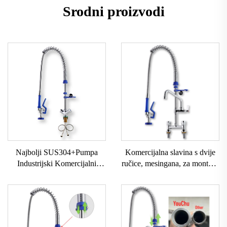
Srodni proizvodi
Komercijalna slavina s dvije
Najbolji SUS304+Pumpa
ručice, mesingana, za montažu
Industrijski Komercijalni
na ploču, vučena prethlačna
Slavine Klasični Stil
slavina za kuhinju,
Povlačenje Prethodnog
jednostavna instalacija, ručni
Ispiranja Kuhinjska Slavina sa
kotač, industrijska, za hotele
Pištoljem za Raspršivanje za
Kuhinju