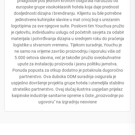
prilagodbe pod jednom krovom osigurala narudžbu od
europske grupe visokoklasnih hotela koja daje prednost
dosljednosti dizajna i brendiranju. Klijentu su bile potrebne
jedinstvene kuhinjske slavine u mat crnoj boji s urezanim
logotipima za sve njegove suite. Poslovni tim Youchua pružio
je cjelovitu, individualnu uslugu od početnih savjeta za odabir
materijala i potvrđivanja dizajna u srednjem roku do praćenja
logistike u stvarnom vremenu. Tijekom suradnje, Youchu je
ne samo na vrijeme završio proizvodnju i isporuku više od
5.000 setova slavina, već je također pružio sveobuhvatne
upute za instalaciju proizvoda i jasnu politiku jamstva.
Ponuda popusta za otkup dodatno je potaknula dugoročno
partnerstvo. Ova duboka ODM suradnja osigurala je
uspješno dovršenje projekta grupe hotela i utemeljila stabilno
strateško partnerstvo. Ovaj slučaj ilustrira uspješan prijelaz
kaipinske industrije sanitarne opreme s čiste „proizvodnje po
ugovoru" na izgradnju neovisne