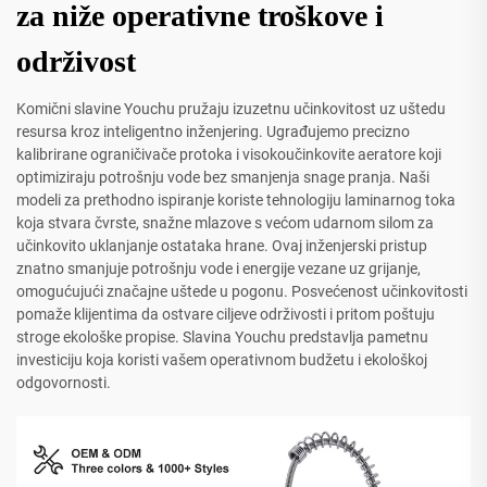
za niže operativne troškove i
održivost
Komični slavine Youchu pružaju izuzetnu učinkovitost uz uštedu
resursa kroz inteligentno inženjering. Ugrađujemo precizno
kalibrirane ograničivače protoka i visokoučinkovite aeratore koji
optimiziraju potrošnju vode bez smanjenja snage pranja. Naši
modeli za prethodno ispiranje koriste tehnologiju laminarnog toka
koja stvara čvrste, snažne mlazove s većom udarnom silom za
učinkovito uklanjanje ostataka hrane. Ovaj inženjerski pristup
znatno smanjuje potrošnju vode i energije vezane uz grijanje,
omogućujući značajne uštede u pogonu. Posvećenost učinkovitosti
pomaže klijentima da ostvare ciljeve održivosti i pritom poštuju
stroge ekološke propise. Slavina Youchu predstavlja pametnu
investiciju koja koristi vašem operativnom budžetu i ekološkoj
odgovornosti.