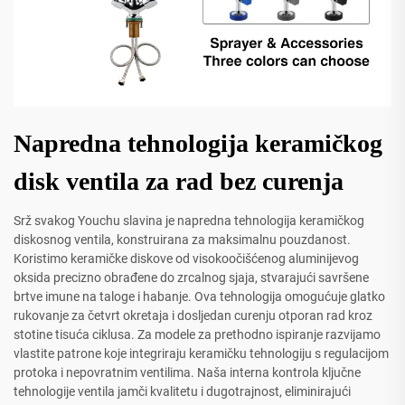
Napredna tehnologija keramičkog
disk ventila za rad bez curenja
Srž svakog Youchu slavina je napredna tehnologija keramičkog
diskosnog ventila, konstruirana za maksimalnu pouzdanost.
Koristimo keramičke diskove od visokoočišćenog aluminijevog
oksida precizno obrađene do zrcalnog sjaja, stvarajući savršene
brtve imune na taloge i habanje. Ova tehnologija omogućuje glatko
rukovanje za četvrt okretaja i dosljedan curenju otporan rad kroz
stotine tisuća ciklusa. Za modele za prethodno ispiranje razvijamo
vlastite patrone koje integriraju keramičku tehnologiju s regulacijom
protoka i nepovratnim ventilima. Naša interna kontrola ključne
tehnologije ventila jamči kvalitetu i dugotrajnost, eliminirajući