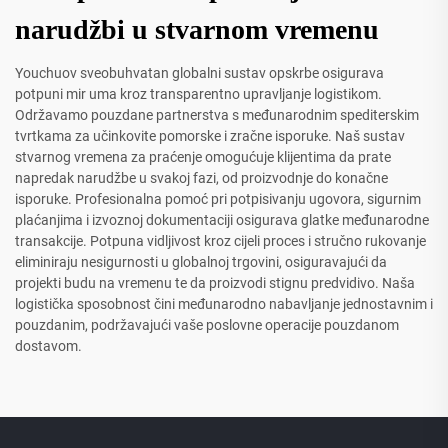
narudžbi u stvarnom vremenu
Youchuov sveobuhvatan globalni sustav opskrbe osigurava
potpuni mir uma kroz transparentno upravljanje logistikom.
Održavamo pouzdane partnerstva s međunarodnim spediterskim
tvrtkama za učinkovite pomorske i zračne isporuke. Naš sustav
stvarnog vremena za praćenje omogućuje klijentima da prate
napredak narudžbe u svakoj fazi, od proizvodnje do konačne
isporuke. Profesionalna pomoć pri potpisivanju ugovora, sigurnim
plaćanjima i izvoznoj dokumentaciji osigurava glatke međunarodne
transakcije. Potpuna vidljivost kroz cijeli proces i stručno rukovanje
eliminiraju nesigurnosti u globalnoj trgovini, osiguravajući da
projekti budu na vremenu te da proizvodi stignu predvidivo. Naša
logistička sposobnost čini međunarodno nabavljanje jednostavnim i
pouzdanim, podržavajući vaše poslovne operacije pouzdanom
dostavom.