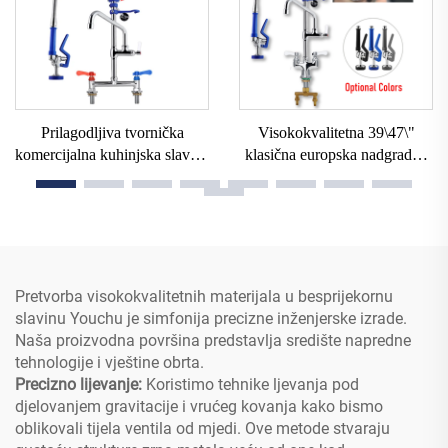
Prilagodljiva tvornička
Visokokvalitetna 39\47\"
komercijalna kuhinjska slavina
klasična europska nadgradna
32/38 inča, nadgradna
komercijalna kuhinjska slavina
mesingana baterija s
za prethodno ispiranje s
dvostrukim upravljanjem za
mlaznicom i cijevi za mlaz
miješanje tople i hladne vode
vode za restorane
za sudoper
Pretvorba visokokvalitetnih materijala u besprijekornu
slavinu Youchu je simfonija precizne inženjerske izrade.
Naša proizvodna površina predstavlja središte napredne
tehnologije i vještine obrta.
Precizno lijevanje:
Koristimo tehnike ljevanja pod
djelovanjem gravitacije i vrućeg kovanja kako bismo
oblikovali tijela ventila od mjedi. Ove metode stvaraju