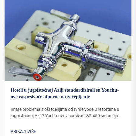
Hoteli u jugoistočnoj Aziji standardizirali su Youchu-
ove raspršivače otporne na začepljenje
Imate problema s oštećenjima od tvrde vode u resortima u
jugoistočnoj Aziji? Yuchu-ovi raspršivači SP-450 smanjuju
održavanje za 60% zahvaljujući pojačanim mlaznicama i
izdržljivosti od nerđajućeg čelika. Pogledajte kako 38 hotela
PRIKAŽI VIŠE
ušteđuje vrijeme i troškove — zatražite savjetovanje za