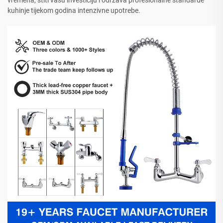
vremena, štiti vašu investiciju i održava profesionalne standarde
kuhinje tijekom godina intenzivne upotrebe.