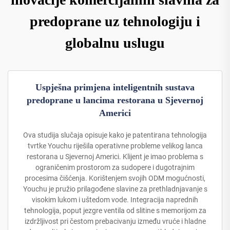
predoprane uz tehnologiju i
globalnu uslugu
Uspješna primjena inteligentnih sustava
predoprane u lancima restorana u Sjevernoj
Americi
Ova studija slučaja opisuje kako je patentirana tehnologija
tvrtke Youchu riješila operativne probleme velikog lanca
restorana u Sjevernoj Americi. Klijent je imao problema s
ograničenim prostorom za sudopere i dugotrajnim
procesima čišćenja. Korištenjem svojih ODM mogućnosti,
Youchu je pružio prilagođene slavine za prethladnjavanje s
visokim lukom i uštedom vode. Integracija naprednih
tehnologija, poput jezgre ventila od slitine s memorijom za
izdržljivost pri čestom prebacivanju između vruće i hladne