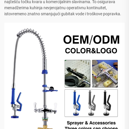
najčešću točku kvara u komercijalnim slavinama. To osigurava
menadžerima kuhinja nevjerojatnu operativnu kontinuitet,
istovremeno znatno smanjujući gubitak vode i troškove popravka.