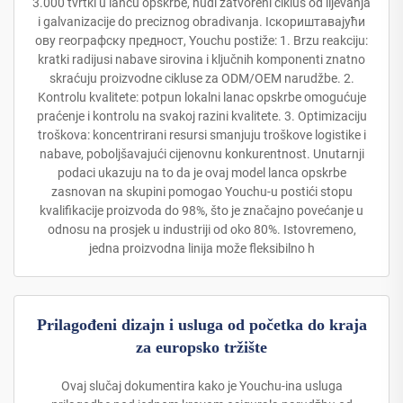
3.000 tvrtki u lancu opskrbe, nudi zatvoreni ciklus od lijevanja
i galvanizacije do preciznog obradivanja. Iскориштавајући
ову географску предност, Youchu postiže: 1. Brzu reakciju:
kratki radijusi nabave sirovina i ključnih komponenti znatno
skraćuju proizvodne cikluse za ODM/OEM narudžbe. 2.
Kontrolu kvalitete: potpun lokalni lanac opskrbe omogućuje
praćenje i kontrolu na svakoj razini kvalitete. 3. Optimizaciju
troškova: koncentrirani resursi smanjuju troškove logistike i
nabave, poboljšavajući cijenovnu konkurentnost. Unutarnji
podaci ukazuju na to da je ovaj model lanca opskrbe
zasnovan na skupini pomogao Youchu-u postići stopu
kvalifikacije proizvoda do 98%, što je značajno povećanje u
odnosu na prosjek u industriji od oko 80%. Istovremeno,
jedna proizvodna linija može fleksibilno h
Prilagođeni dizajn i usluga od početka do kraja
za europsko tržište
Ovaj slučaj dokumentira kako je Youchu-ina usluga