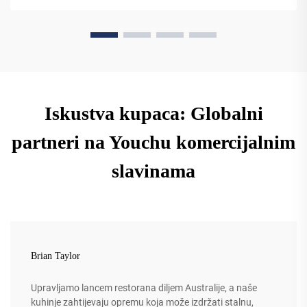
nadogradnju već danas.
Iskustva kupaca: Globalni
partneri na Youchu komercijalnim
slavinama
Brian Taylor
Upravljamo lancem restorana diljem Australije, a naše
kuhinje zahtijevaju opremu koja može izdržati stalnu,