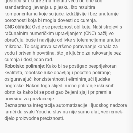
gustoću strukture zrna metala veću od one kod
standardnog ljevanja u pijesku, što rezultira
komponentama koje su jače, izdržljivije i bez unutarnje
poroznosti koja bi mogla dovesti do curenja.
CNC obrada:
Ovdje se preciznost oblikuje. Naši strojevi s
računalnim numeričkim upravljanjem (CNC) pažljivo
obrađuju, buše i navijaju odlivke s tolerancijama unutar
mikrona. To osigurava savršeno poravnanje kanala za
vodu i brtvenih površina, što je ključno za rukovanje bez
curenja i dosljedan rad.
Robotsko poliranje:
Kako bi se postigao besprijekoran
kvaliteta, robotske ruke obavljaju početno poliranje,
osiguravajući konzistentnost i eliminirajući ljudske
pogreške. Nakon toga slijedi ručno poliranje iskusnih
obrtnika kako bi se postigao željeni sjaj i pripremila
površina za prevlačenje.
Beznapresna integracija automatizacije i ljudskog nadzora
jamči da svaki Youchu slavina nije samo alat, već remek-
djelo proizvodne preciznosti.