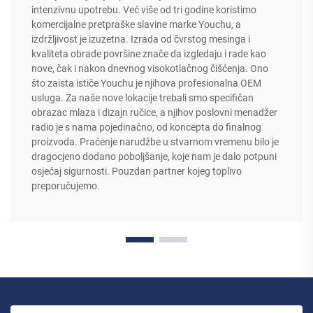
intenzivnu upotrebu. Već više od tri godine koristimo
komercijalne pretpraške slavine marke Youchu, a
izdržljivost je izuzetna. Izrada od čvrstog mesinga i
kvaliteta obrade površine znače da izgledaju i rade kao
nove, čak i nakon dnevnog visokotlačnog čišćenja. Ono
što zaista ističe Youchu je njihova profesionalna OEM
usluga. Za naše nove lokacije trebali smo specifičan
obrazac mlaza i dizajn ručice, a njihov poslovni menadžer
radio je s nama pojedinačno, od koncepta do finalnog
proizvoda. Praćenje narudžbe u stvarnom vremenu bilo je
dragocjeno dodano poboljšanje, koje nam je dalo potpuni
osjećaj sigurnosti. Pouzdan partner kojeg toplivo
preporučujemo.