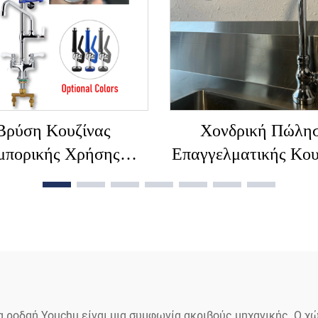
Μοχλός Χειρός,
πυρήνας κεραμικ
Βιομηχανική, για
βαλβίδας, ρυθμιζό
Ξενοδοχεία
ύψος, 2 τρύπες
Βρύση Κουζίνας
Χονδρική Πώλη
μπορικής Χρήσης
Επαγγελματικής Κου
ς Ποιότητας 39\47\"
Στροφική Βρύση 36
σικής Ευρωπαϊκής
Ορείχαλκο και
απέζιας Τοποθέτησης
Χρωμίο+Ανοξείδ
 Ψεκαστήρα Προ-
Χάλυβα SUS304, Β
άλματος, Με Σωλήνα
Λεκάνης για Κουζ
 Ροής για Εστιατόριο
ροδαή Youchu είναι μια συμφωνία ακριβούς μηχανικής. Ο χ