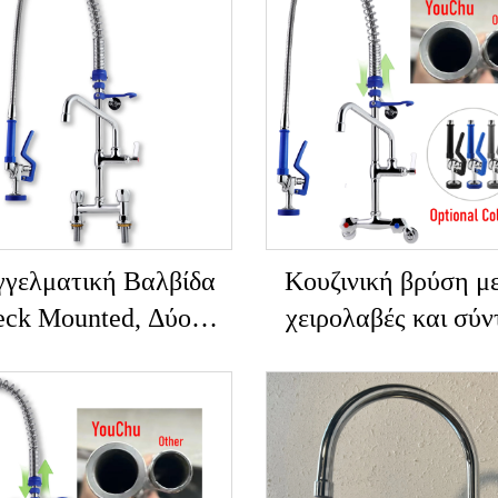
γελματική Βαλβίδα
Κουζινική βρύση μ
ck Mounted, Δύο
χειρολαβές και σύ
νίκια Ορείχαλκου,
τύπο βαλβίδας 
ποσυρόμενη Προ-
επαναφορά,
αλση, για Κουζίνα,
τοποθετούμενη σε π
ολη Εγκατάσταση,
εύκολη εγκατάστα