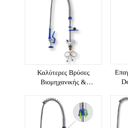
Επαγ
Καλύτερες Βρύσες
De
Βιομηχανικής &
Μα
Εμπορικής Χρήσης
Α
SUS304+Ορείχαλκος,
Ξέβγ
Κλασικής Σχεδίασης
Εύκ
Βρύση Κουζίνας με