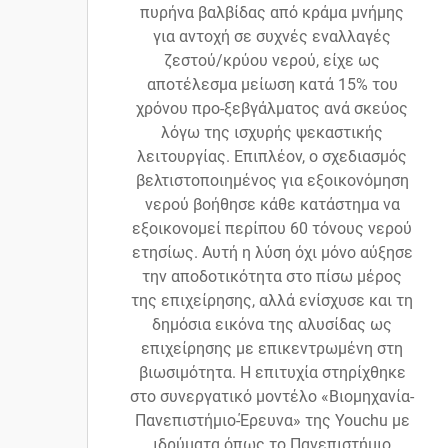
πυρήνα βαλβίδας από κράμα μνήμης
για αντοχή σε συχνές εναλλαγές
ζεστού/κρύου νερού, είχε ως
αποτέλεσμα μείωση κατά 15% του
χρόνου προ-ξεβγάλματος ανά σκεύος
λόγω της ισχυρής ψεκαστικής
λειτουργίας. Επιπλέον, ο σχεδιασμός
βελτιστοποιημένος για εξοικονόμηση
νερού βοήθησε κάθε κατάστημα να
εξοικονομεί περίπου 60 τόνους νερού
ετησίως. Αυτή η λύση όχι μόνο αύξησε
την αποδοτικότητα στο πίσω μέρος
της επιχείρησης, αλλά ενίσχυσε και τη
δημόσια εικόνα της αλυσίδας ως
επιχείρησης με επικεντρωμένη στη
βιωσιμότητα. Η επιτυχία στηρίχθηκε
στο συνεργατικό μοντέλο «Βιομηχανία-
Πανεπιστήμιο-Έρευνα» της Youchu με
ιδρύματα όπως το Πανεπιστήμιο