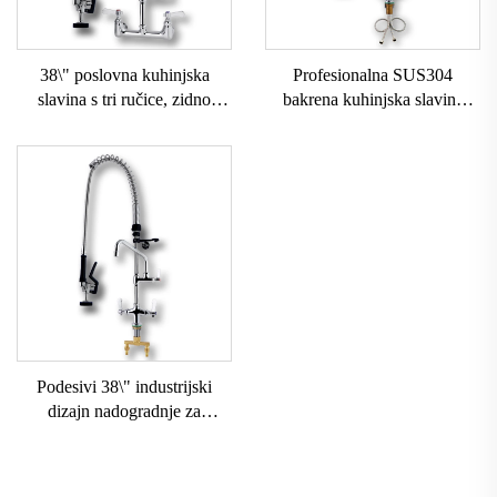
38\" poslovna kuhinjska
Profesionalna SUS304
slavina s tri ručice, zidno
bakrena kuhinjska slavina
postavljenje, rotacija 360
360° okretanja s izvučenom
stupnjeva, mješalica za vruću i
dvostrukom ručicom, klasični
hladnu vodu, rucni raspršivač,
stil industrijskog dizajna za
fleksibilna, 2 rupe
hotel
Podesivi 38\" industrijski
dizajn nadogradnje za
komercijalnu kuhinjsku
slavinu s dva ručica i
prethodnim ispiranjem