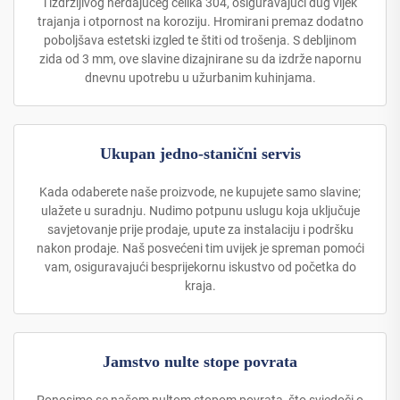
i izdržljivog nerđajućeg čelika 304, osiguravajući dug vijek
trajanja i otpornost na koroziju. Hromirani premaz dodatno
poboljšava estetski izgled te štiti od trošenja. S debljinom
zida od 3 mm, ove slavine dizajnirane su da izdrže napornu
dnevnu upotrebu u užurbanim kuhinjama.
Ukupan jedno-stanični servis
Kada odaberete naše proizvode, ne kupujete samo slavine;
ulažete u suradnju. Nudimo potpunu uslugu koja uključuje
savjetovanje prije prodaje, upute za instalaciju i podršku
nakon prodaje. Naš posvećeni tim uvijek je spreman pomoći
vam, osiguravajući besprijekornu iskustvo od početka do
kraja.
Jamstvo nulte stope povrata