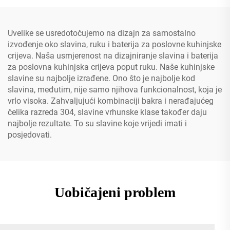
pomoću opružne izvučene
mlaznice
Uvelike se usredotočujemo na dizajn za samostalno
izvođenje oko slavina, ruku i baterija za poslovne kuhinjske
crijeva. Naša usmjerenost na dizajniranje slavina i baterija
za poslovna kuhinjska crijeva poput ruku. Naše kuhinjske
slavine su najbolje izrađene. Ono što je najbolje kod
slavina, međutim, nije samo njihova funkcionalnost, koja je
vrlo visoka. Zahvaljujući kombinaciji bakra i nerađajućeg
čelika razreda 304, slavine vrhunske klase također daju
najbolje rezultate. To su slavine koje vrijedi imati i
posjedovati.
Uobičajeni problem