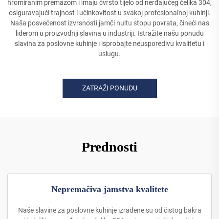
hromiranim premazom i imaju čvrsto tijelo od nerđajućeg čelika 304,
osiguravajući trajnost i učinkovitost u svakoj profesionalnoj kuhinji.
Naša posvećenost izvrsnosti jamči nultu stopu povrata, čineći nas
liderom u proizvodnji slavina u industriji. Istražite našu ponudu
slavina za poslovne kuhinje i isprobajte neusporedivu kvalitetu i
uslugu.
ZATRAŽI PONUDU
Prednosti
Nepremačiva jamstva kvalitete
Naše slavine za poslovne kuhinje izrađene su od čistog bakra