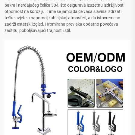
bakra i nerđajućeg čelika 304, što osigurava izuzetnu izdržljivost i
otpornost na koroziju. Time se jamči da će vaša slavina izdržati
teške uvjete u napornoj kuhinjskoj atmosferi, a da istovremeno
zadrži estetski izgled. Hromirana prevlaka dodatno povećava
zaštitu, poboljšavajući trajnost i stil.