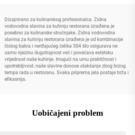
pomoću opružne izvučene
mlaznice
Dizajnirano za kulinarskog profesionalca. Zidna
vodovodna slavina za kuhinju restorana izrađena je
posebno za kulinarske stručnjake. Zidna vodovodna
slavina za kuhinju restorana izrađena je od kombinacije
čistog bakra i nerđajućeg čelika 304 što osigurava ne
samo njezinu dugotrajnost već i povećava estetsku
vrijednost naše kuhinje. Imajući na umu praktičnost i
upotrebljivost, naše slavine donose olakšanje zbog brzog
tempa rada u restoranu. Svaka priprema jela postaje brža i
efikasnija.
Uobičajeni problem