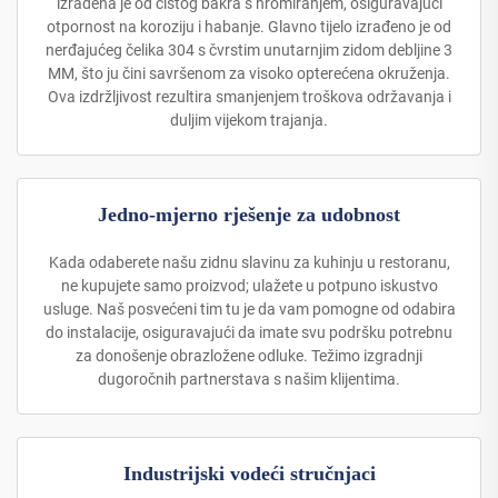
izrađena je od čistog bakra s hromiranjem, osiguravajući
otpornost na koroziju i habanje. Glavno tijelo izrađeno je od
nerđajućeg čelika 304 s čvrstim unutarnjim zidom debljine 3
MM, što ju čini savršenom za visoko opterećena okruženja.
Ova izdržljivost rezultira smanjenjem troškova održavanja i
duljim vijekom trajanja.
Jedno-mjerno rješenje za udobnost
Kada odaberete našu zidnu slavinu za kuhinju u restoranu,
ne kupujete samo proizvod; ulažete u potpuno iskustvo
usluge. Naš posvećeni tim tu je da vam pomogne od odabira
do instalacije, osiguravajući da imate svu podršku potrebnu
za donošenje obrazložene odluke. Težimo izgradnji
dugoročnih partnerstava s našim klijentima.
Industrijski vodeći stručnjaci