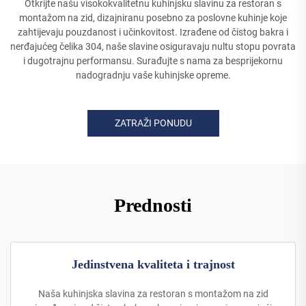
Otkrijte našu visokokvalitetnu kuhinjsku slavinu za restoran s
montažom na zid, dizajniranu posebno za poslovne kuhinje koje
zahtijevaju pouzdanost i učinkovitost. Izrađene od čistog bakra i
nerđajućeg čelika 304, naše slavine osiguravaju nultu stopu povrata
i dugotrajnu performansu. Surađujte s nama za besprijekornu
nadogradnju vaše kuhinjske opreme.
ZATRAŽI PONUDU
Prednosti
Jedinstvena kvaliteta i trajnost
Naša kuhinjska slavina za restoran s montažom na zid