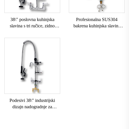
38\" poslovna kuhinjska
Profesionalna SUS304
slavina s tri ručice, zidno
bakrena kuhinjska slavina
postavljenje, rotacija 360
360° okretanja s izvučenom
stupnjeva, mješalica za vruću i
dvostrukom ručicom, klasični
hladnu vodu, rucni raspršivač,
stil industrijskog dizajna za
fleksibilna, 2 rupe
hotel
Podesivi 38\" industrijski
dizajn nadogradnje za
komercijalnu kuhinjsku
slavinu s dva ručica i
prethodnim ispiranjem