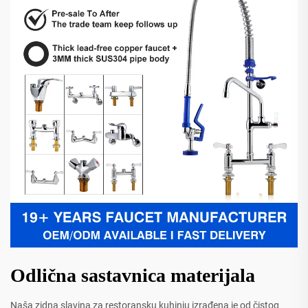
Odlična sastavnica materijala
Naša zidna slavina za restoransku kuhinju izrađena je od čistog