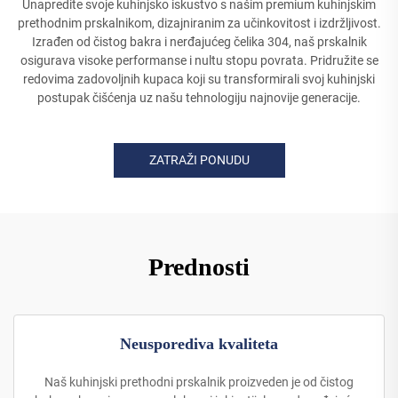
Unapredite svoje kuhinjsko iskustvo s našim premium kuhinjskim
prethodnim prskalnikom, dizajniranim za učinkovitost i izdržljivost.
Izrađen od čistog bakra i nerđajućeg čelika 304, naš prskalnik
osigurava visoke performanse i nultu stopu povrata. Pridružite se
redovima zadovoljnih kupaca koji su transformirali svoj kuhinjski
postupak čišćenja uz našu tehnologiju najnovije generacije.
ZATRAŽI PONUDU
Prednosti
Neusporediva kvaliteta
Naš kuhinjski prethodni prskalnik proizveden je od čistog