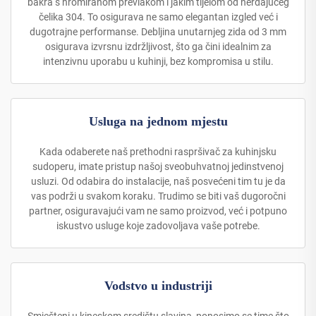
bakra s hromiranom prevlakom i jakim tijelom od nerđajućeg
čelika 304. To osigurava ne samo elegantan izgled već i
dugotrajne performanse. Debljina unutarnjeg zida od 3 mm
osigurava izvrsnu izdržljivost, što ga čini idealnim za
intenzivnu uporabu u kuhinji, bez kompromisa u stilu.
Usluga na jednom mjestu
Kada odaberete naš prethodni raspršivač za kuhinjsku
sudoperu, imate pristup našoj sveobuhvatnoj jedinstvenoj
usluzi. Od odabira do instalacije, naš posvećeni tim tu je da
vas podrži u svakom koraku. Trudimo se biti vaš dugoročni
partner, osiguravajući vam ne samo proizvod, već i potpuno
iskustvo usluge koje zadovoljava vaše potrebe.
Vodstvo u industriji