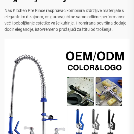
Naš Kitchen Pre Rinse raspršivač kombinira izdržljive materijale s
elegantnim dizajnom, osiguravajući ne samo odlične performanse
već i poboljšanje estetike vaše kuhinje. Hromirana površina dodaje
dodir elegancije, istovremeno pružajući zaštitu od trošenja.