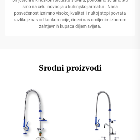
Smješteni u kineskom središtu slavina, ponosimo se time što
smo na čelu inovacija u kuhinjskoj armaturi. Naša
posvećenost iznimno visokoj kvaliteti i nultoj stopi povrata
razlikuje nas od konkurencije, čineći nas omiljenim izborom
zahtjevnih kupaca diljem svijeta.
Srodni proizvodi