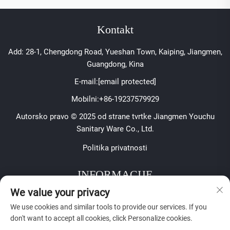
Kontakt
Add: 28-1, Chengdong Road, Yueshan Town, Kaiping, Jiangmen,
Guangdong, Kina
E-mail:
[email protected]
Mobilni:
+86-19237579929
Autorsko pravo © 2025 od strane tvrtke Jiangmen Youchu
Sanitary Ware Co., Ltd.
Politika privatnosti
INFORMACIJE
We value your privacy
Prijavite se za primanje našeg tjednog biltena
We use cookies and similar tools to provide our services. If you
don't want to accept all cookies, click Personalize cookies.