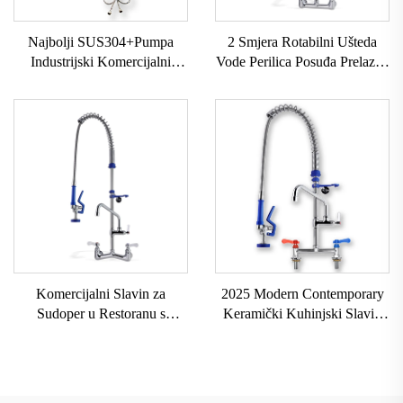
2 Smjera Rotabilni Ušteda
Najbolji SUS304+Pumpa
Vode Perilica Posuđa Prelazno
Industrijski Komercijalni
Ispiranje Wels Komercijalni
Slavine Klasični Stil
Izvlačivi Kuhinjski Slavin Bez
Povlačenje Prethodnog
Sockets
Ispiranja Kuhinjska Slavina sa
Pištoljem za Raspršivanje za
Kuhinju
Komercijalni Slavin za
2025 Modern Contemporary
Sudoper u Restoranu s
Keramički Kuhinjski Slavin
Prelaznim Pištoljem za
Dual Komercijalni Sud Taps s
Ispiranje Mješalica za
Vrućom i Hladnom Vodom
Kuhinjski Sudoper Zidni
Pull Spring Dizajn U
Kuhinjski Slavin za Prelazno
Matiranom Izvedbenom Stilu