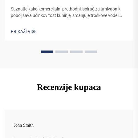
Saznajte kako komercijalni prethodni ispirač za umivaonik
poboljšava učinkovitost kuhinje, smanjuje troškove vode i
poboljšava higijenu. Doznajte zašto se 90% vodećih
restorana oslanja na ovaj ključni alat. Pogledajte stvarne
PRIKAŽI VIŠE
uštede već sada.
Recenzije kupaca
John Smith