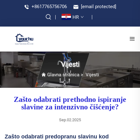
+8617765756706
[email protected]
HR
Vijesti
Glavna stranica
>
Vijesti
Zašto odabrati prethodno ispiranje
slavine za intenzivno čišćenje?
Sep.02.2025
Zašto odabrati predopranu slavinu kod