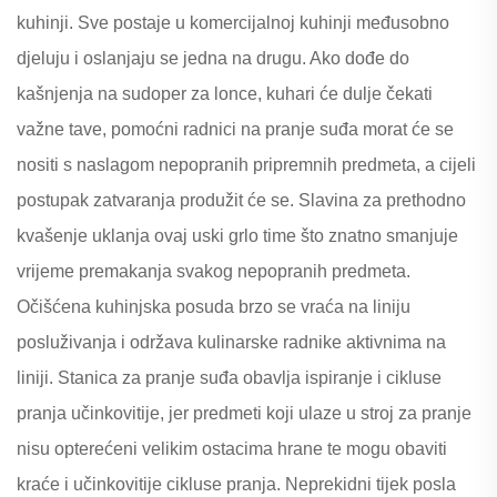
kuhinji. Sve postaje u komercijalnoj kuhinji međusobno
djeluju i oslanjaju se jedna na drugu. Ako dođe do
kašnjenja na sudoper za lonce, kuhari će dulje čekati
važne tave, pomoćni radnici na pranje suđa morat će se
nositi s naslagom nepopranih pripremnih predmeta, a cijeli
postupak zatvaranja produžit će se. Slavina za prethodno
kvašenje uklanja ovaj uski grlo time što znatno smanjuje
vrijeme premakanja svakog nepopranih predmeta.
Očišćena kuhinjska posuda brzo se vraća na liniju
posluživanja i održava kulinarske radnike aktivnima na
liniji. Stanica za pranje suđa obavlja ispiranje i cikluse
pranja učinkovitije, jer predmeti koji ulaze u stroj za pranje
nisu opterećeni velikim ostacima hrane te mogu obaviti
kraće i učinkovitije cikluse pranja. Neprekidni tijek posla