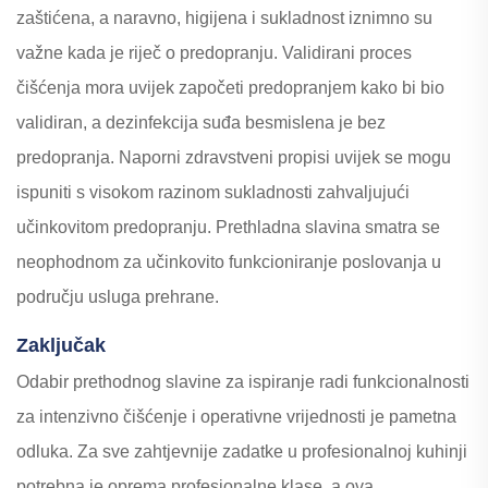
zaštićena, a naravno, higijena i sukladnost iznimno su
važne kada je riječ o predopranju. Validirani proces
čišćenja mora uvijek započeti predopranjem kako bi bio
validiran, a dezinfekcija suđa besmislena je bez
predopranja. Naporni zdravstveni propisi uvijek se mogu
ispuniti s visokom razinom sukladnosti zahvaljujući
učinkovitom predopranju. Prethladna slavina smatra se
neophodnom za učinkovito funkcioniranje poslovanja u
području usluga prehrane.
Zaključak
Odabir prethodnog slavine za ispiranje radi funkcionalnosti
za intenzivno čišćenje i operativne vrijednosti je pametna
odluka. Za sve zahtjevnije zadatke u profesionalnoj kuhinji
potrebna je oprema profesionalne klase, a ova