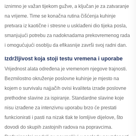
iznimno je važan tijekom gužve, a ključan je za zatvaranje
na vrijeme. Time se konačna rutina čišćenja kuhinje
pretvara iz kaotične i stresne u usklađeni dio tijeka posla,
smanjujući potrebu za nadoknadama prekovremenog rada
i omogućujući osoblju da efikasnije završi svoj radni dan.
Izdržljivost koja stoji testu vremena i uporabe
Vrijednost alata određena je vremenom njegove trajnosti.
Bezmilostno okruženje poslovne kuhinje je mjesto na
kojem o survivalu najjačih ovisi kvaliteta izrade poslovne
prethodne slavine za ispiranje. Standardne slavine koje
nisu izrađene za intenzivnu uporabu brzo će prestati
funkcionirati i pasti na nizak tlak te lomljive dijelove, što
dovodi do skupih zastojnih radova na popravcima.