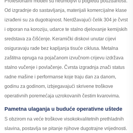
Profesionalni modeli su neumoljivi u pogledu pouzdanosti.
Od izgradnje do sastavljanja, materijali komercijalne klase
izrađeni su za dugotrajnost. Nerdžavajući čelik 304 je čvrst
i otporan na koroziju, udarce te stalno djelovanje kemijskih
sredstava za čišćenje. Keramički diskovi unutar cijevi
osiguravaju rade bez kapljanja tisuće ciklusa. Metalna
zaštitna opruga na pojačanom izvučnom crijevu izdržava
stalno vučenje i povlačenje. Čvrsta izgradnja znači status
radne mašine i performanse koje traju dan za danom,
godinu za godinom, izbjegavajući skrivene troškove
operativnih poremećaja uzrokovanih čestim kvarovima.
Pametna ulaganja u buduće operativne uštede
S obzirom na veće troškove visokokvalitetnih prethladnih
slavina, postavlja se pitanje njihove dugotrajne vrijednosti.