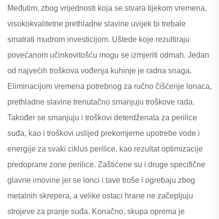
Međutim, zbog vrijednosti koja se stvara tijekom vremena,
visokokvalitetne prethladne slavine uvijek bi trebale
smatrati mudrom investicijom. Uštede koje rezultiraju
povećanom učinkovitošću mogu se izmjeriti odmah. Jedan
od najvećih troškova vođenja kuhinje je radna snaga.
Eliminacijom vremena potrebnog za ručno čišćenje lonaca,
prethladne slavine trenutačno smanjuju troškove rada.
Također se smanjuju i troškovi deterdženata za perilice
suđa, kao i troškovi uslijed prekomjerne upotrebe vode i
energije za svaki ciklus perilice, kao rezultat optimizacije
predoprane zone perilice. Zaštićene su i druge specifične
glavne imovine jer se lonci i tave troše i ogrebaju zbog
metalnih skrepera, a velike ostaci hrane ne začepljuju
strojeve za pranje suđa. Konačno, skupa oprema je