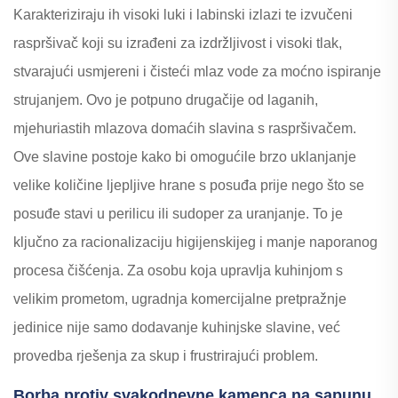
Karakteriziraju ih visoki luki i labinski izlazi te izvučeni
raspršivač koji su izrađeni za izdržljivost i visoki tlak,
stvarajući usmjereni i čisteći mlaz vode za moćno ispiranje
strujanjem. Ovo je potpuno drugačije od laganih,
mjehuriastih mlazova domaćih slavina s raspršivačem.
Ove slavine postoje kako bi omogućile brzo uklanjanje
velike količine ljepljive hrane s posuđa prije nego što se
posuđe stavi u perilicu ili sudoper za uranjanje. To je
ključno za racionalizaciju higijenskijeg i manje naporanog
procesa čišćenja. Za osobu koja upravlja kuhinjom s
velikim prometom, ugradnja komercijalne pretpražnje
jedinice nije samo dodavanje kuhinjske slavine, već
provedba rješenja za skup i frustrirajući problem.
Borba protiv svakodnevne kamenca na sapunu