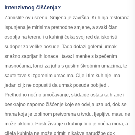
intenzivnog čišćenja?
Zamislite ovu scenu. Smjena je završila. Kuhinja restorana
ispunjena je mirisima prethodne smjene, a svaki član
osoblja na terenu i u kuhinji čeka svoj red da iskoristi
sudoper za velike posude. Tada dolazi golemi urmak
snažno zaprljanih lonaca i tava: limenke s ispečenim
masnoćama, lonci za juhu s gustim škrobnim umacima, te
saute tave s izgorenim umacima. Cijeli tim kuhinje ima
jedan cilj: ne dopustiti da urmak posuda pobijedi.
Prethodno noćno umočavanje, skidanje ostataka hrane i
beskrajno naporno čišćenje koje se odvija uzalud, dok se
hrana koja je toplinom pretvorena u tvrdu, ljepljivu masu ne
može ukloniti. Posluživanje u kuhinji bilo je noćna mora, a
cijela kuhinja ne može primiti nikakve narudžbe dok