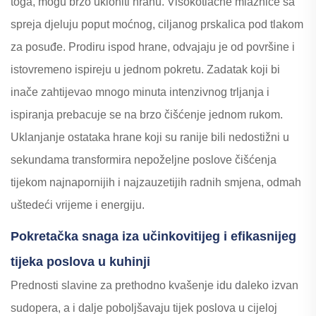
toga, mogu brzo ukloniti hranu. Visokotlačne mlaznice sa
spreja djeluju poput moćnog, ciljanog prskalica pod tlakom
za posuđe. Prodiru ispod hrane, odvajaju je od površine i
istovremeno ispireju u jednom pokretu. Zadatak koji bi
inače zahtijevao mnogo minuta intenzivnog trljanja i
ispiranja prebacuje se na brzo čišćenje jednom rukom.
Uklanjanje ostataka hrane koji su ranije bili nedostižni u
sekundama transformira nepoželjne poslove čišćenja
tijekom najnapornijih i najzauzetijih radnih smjena, odmah
uštedeći vrijeme i energiju.
Pokretačka snaga iza učinkovitijeg i efikasnijeg
tijeka poslova u kuhinji
Prednosti slavine za prethodno kvašenje idu daleko izvan
sudopera, a i dalje poboljšavaju tijek poslova u cijeloj