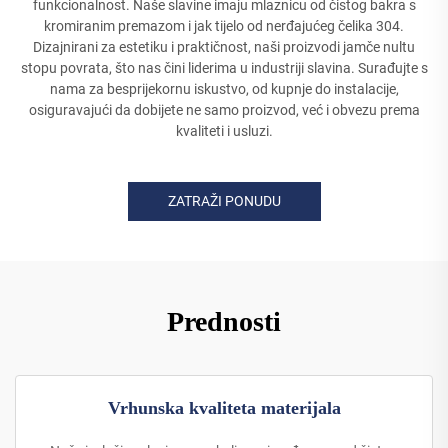
funkcionalnost. Naše slavine imaju mlaznicu od čistog bakra s
kromiranim premazom i jak tijelo od nerđajućeg čelika 304.
Dizajnirani za estetiku i praktičnost, naši proizvodi jamče nultu
stopu povrata, što nas čini liderima u industriji slavina. Surađujte s
nama za besprijekornu iskustvo, od kupnje do instalacije,
osiguravajući da dobijete ne samo proizvod, već i obvezu prema
kvaliteti i usluzi.
ZATRAŽI PONUDU
Prednosti
Vrhunska kvaliteta materijala