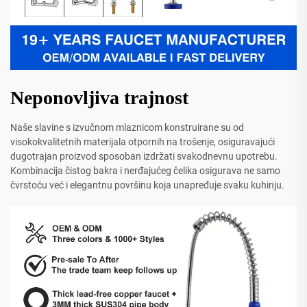
Neponovljiva trajnost
Naše slavine s izvučnom mlaznicom konstruirane su od
visokokvalitetnih materijala otpornih na trošenje, osiguravajući
dugotrajan proizvod sposoban izdržati svakodnevnu upotrebu.
Kombinacija čistog bakra i nerđajućeg čelika osigurava ne samo
čvrstoću već i elegantnu površinu koja unapređuje svaku kuhinju.