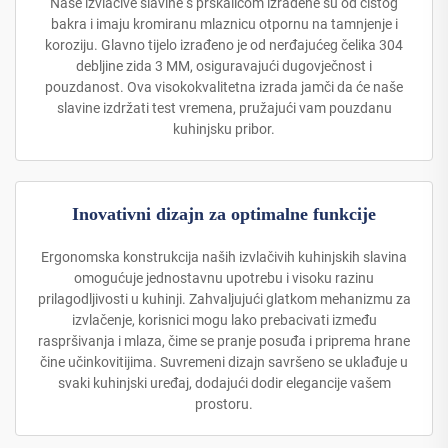
Naše izvlačive slavine s prskalicom izrađene su od čistog
bakra i imaju kromiranu mlaznicu otpornu na tamnjenje i
koroziju. Glavno tijelo izrađeno je od nerđajućeg čelika 304
debljine zida 3 MM, osiguravajući dugovječnost i
pouzdanost. Ova visokokvalitetna izrada jamči da će naše
slavine izdržati test vremena, pružajući vam pouzdanu
kuhinjsku pribor.
Inovativni dizajn za optimalne funkcije
Ergonomska konstrukcija naših izvlačivih kuhinjskih slavina
omogućuje jednostavnu upotrebu i visoku razinu
prilagodljivosti u kuhinji. Zahvaljujući glatkom mehanizmu za
izvlačenje, korisnici mogu lako prebacivati između
raspršivanja i mlaza, čime se pranje posuđa i priprema hrane
čine učinkovitijima. Suvremeni dizajn savršeno se uklađuje u
svaki kuhinjski uređaj, dodajući dodir elegancije vašem
prostoru.