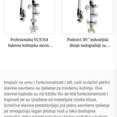
Profesionalna SUS304
Podesivi 38\" industrijski
bakrena kuhinjska slavina
dizajn nadogradnje za
360° okretanja s izvučenom
komercijalnu kuhinjsku
dvostrukom ručicom, klasični
slavinu s dva ručica i
stil industrijskog dizajna za
prethodnim ispiranjem
hotel
pomoću opružne izvučene
mlaznice
Imajući na umu i funkcionalnost i stil, naši izvlačivi perilni
slavine savršeno su rješenje za modernu kuhinju. Ove
slavine najbolje su na tržištu što se tiče funkcionalnosti i
trajnosti jer su izrađene od materijala visoke klase.
Izvlačive slavine predstavljaju još jedno savršeno rješenje
jer omogućuju lagan pristup vodi u teko dostupna
područja, čime pojednostavljuju brojne zadatke u kuhinji.