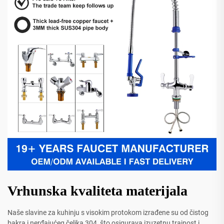
Vrhunska kvaliteta materijala
Naše slavine za kuhinju s visokim protokom izrađene su od čistog
bakra i nerđajućeg čelika 304, što osigurava izuzetnu trajnost i