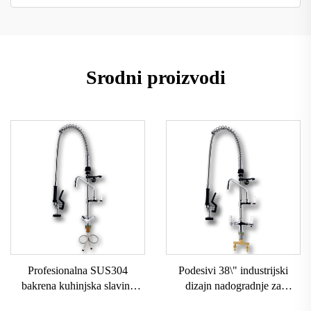
Srodni proizvodi
Profesionalna SUS304
Podesivi 38\" industrijski
bakrena kuhinjska slavina
dizajn nadogradnje za
360° okretanja s izvučenom
komercijalnu kuhinjsku