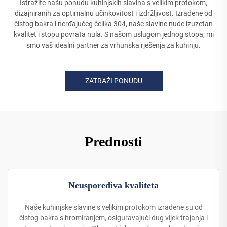
Istražite našu ponudu kuhinjskih slavina s velikim protokom,
dizajniranih za optimalnu učinkovitost i izdržljivost. Izrađene od
čistog bakra i nerđajućeg čelika 304, naše slavine nude izuzetan
kvalitet i stopu povrata nula. S našom uslugom jednog stopa, mi
smo vaš idealni partner za vrhunska rješenja za kuhinju.
ZATRAŽI PONUDU
Prednosti
Neusporediva kvaliteta
Naše kuhinjske slavine s velikim protokom izrađene su od
čistog bakra s hromiranjem, osiguravajući dug vijek trajanja i