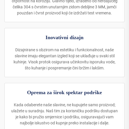
otpornost na koroziju. Glavno tijelo, izrađeno od nerđajućeg
čelika 304 s čvrstim unutarnjim zidom debljine 3 MM, jamči
pouzdan i čvrst proizvod koji će izdržati test vremena.
Inovativni dizajn
Dizajnirane s obzirom na estetiku i funkcionalnost, naše
slavine imaju elegantan izgled koji se uklađuje u svaki stil
kuhinje. Visok protok osigurava učinkovitu isporuku vode,
što kuhanje i pospremanje čini bržim i lakšim.
Oprema za širok spektar podrške
Kada odaberete naše slavine, ne kupujete samo proizvod;
ulažete u suradnju. Naš tim za korisničku podršku dostupan
je kako bi pružio smjernice i podršku, osiguravajući vam
najbolje iskustvo od kupnje preko instalacije i dalje.