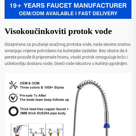
Visokoučinkoviti protok vode
Dizajnirane za pružanje snažnog protoka vode, naše slavine znatno
smanjuju vrijeme potrošeno na kuhinjske zadatke. Bez obzira da li
perete posuđe ili pripremate hranu, visoki protok omogućuje bržu i
učinkovitiju dostavu vode, čineći vaše iskustvo u kuhinji ugodnijim.