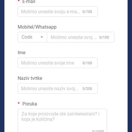
E-mail
0/100
Mobitel/Whatsapp
Code
0/100
Ime
0/100
Naziv tvrtke
0/200
Poruka
0/1000