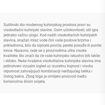
dvostrukom ručicom, klasični
slavinu s dva ručica i
stil industrijskog dizajna za
prethodnim ispiranjem
hotel
pomoću opružne izvučene
mlaznice
Suštinski dio modernog kuhinjskog prostora pravi su
visokotlačni kuhinjski slavine. Osim učinkovitosti, stil igra
jednako važnu ulogu. Kod naših visokotlačnih kuhinjskih
slavina, snažan mlaz vode čini vaše poslove brzima i
prikladnima, bilo da ispirate povrće, perete posuđe ili punite
lonce. Naravno, rade se o proizvodima ultra visoke
kvalitete, što znači da će vaše kuhinjsko iskustvo biti lakše
i stilsko. Naša hvaljena visokotlačna kuhinjska slavina ima
jedinstveni vizualni izgled uz izuzetnu trajnost i visoku
otpornost zahvaljujući kombinaciji nerđajućeg čelika i
čistog bakra. Zbog toga je omiljeni proizvod među
korisnicima širom svijeta.