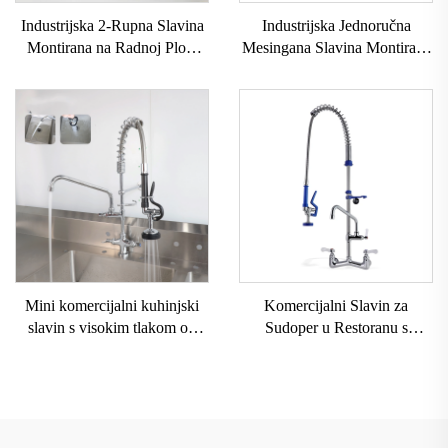
Industrijska 2-Rupna Slavina
Industrijska Jednoručna
Montirana na Radnoj Plohi
Mesingana Slavina Montirana
Lako Instaliranje Sustava za
na Radnoj Plohi Laka
Povratak Pre-Rinse Jedinice s
Montaža na Zidu za
Keramičkim Ventilom
Komercijalne Hotеле i
Reguliranjem Visine
Restorane Pre Rinse
Kuhinjska Slavina
Mini komercijalni kuhinjski
Komercijalni Slavin za
slavin s visokim tlakom od
Sudoper u Restoranu s
nehrđajućeg čelika s oprugom
Prelaznim Pištoljem za
za javne kuhinje, perilice
Ispiranje Mješalica za
posuđa u restoranima
Kuhinjski Sudoper Zidni
Kuhinjski Slavin za Prelazno
Ispiranje