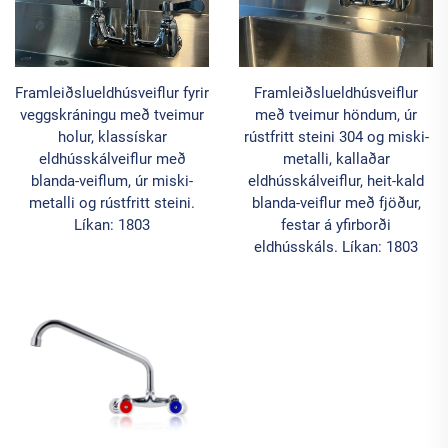
Framleiðslueldhúsveiflur fyrir
Framleiðslueldhúsveiflur
veggskráningu með tveimur
með tveimur höndum, úr
holur, klassískar
rústfritt steini 304 og miski-
eldhússkálveiflur með
metalli, kallaðar
blanda-veiflum, úr miski-
eldhússkálveiflur, heit-kald
metalli og rústfritt steini.
blanda-veiflur með fjöður,
Líkan: 1803
festar á yfirborði
eldhússkáls. Líkan: 1803