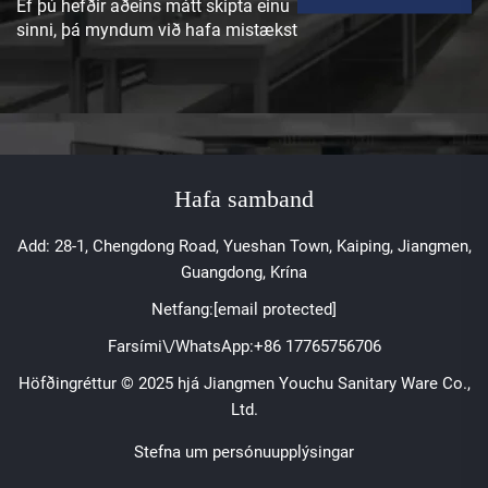
Ef þú hefðir aðeins mátt skipta einu
sinni, þá myndum við hafa mistækst
Hafa samband
Add: 28-1, Chengdong Road, Yueshan Town, Kaiping, Jiangmen,
Guangdong, Krína
Netfang:
[email protected]
Farsími\/WhatsApp:
+86 17765756706
Höfðingréttur © 2025 hjá Jiangmen Youchu Sanitary Ware Co.,
Ltd.
Stefna um persónuupplýsingar