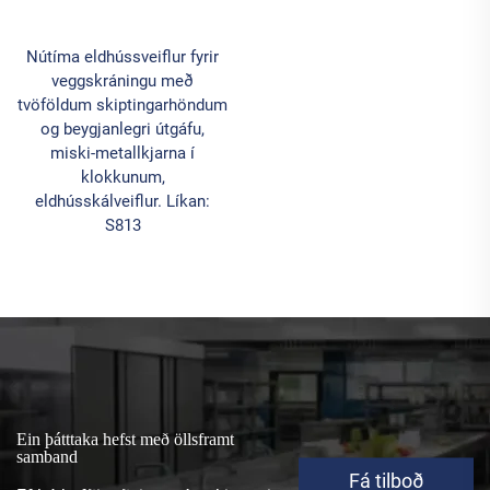
Nútíma eldhússveiflur fyrir
veggskráningu með
tvöföldum skiptingarhöndum
og beygjanlegri útgáfu,
miski-metallkjarna í
klokkunum,
eldhússkálveiflur. Líkan:
S813
Ein þátttaka hefst með öllsframt
samband
Fá tilboð