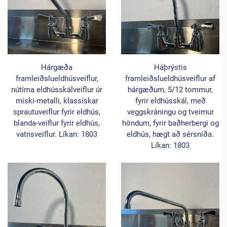
Hárgæða
Háþrýstis
framleiðslueldhúsveiflur,
framleiðslueldhúsveiflur af
nútíma eldhússkálveiflur úr
hárgæðum, 5/12 tommur,
miski-metalli, klassískar
fyrir eldhússkál, með
sprautuveiflur fyrir eldhús,
veggskráningu og tveimur
blanda-veiflur fyrir eldhús,
höndum, fyrir baðherbergi og
vatnsveiflur. Líkan: 1803
eldhús, hægt að sérsníða.
Líkan: 1803