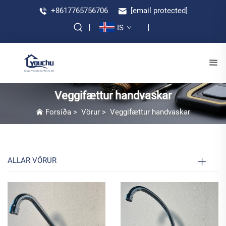
+8617765756706
[email protected]
IS
Veggifættur handvaskar
Forsíða
>
Vörur
>
Veggifættur handvaskar
ALLAR VÖRUR