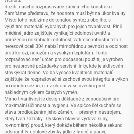
vrcholu.
Rozdíl našeho rozprašovače začíná jeho konstrukcí.
Zamítáme představu, že hodnota musí být na úkor kvality.
Místo toho nabízíme dokonalou syntézu obojího, s
využitím materiálů vybraných pro jejich trvanlivost. Plně
měděné jádro zajišťuje vynikající odolnost uvnitř a
přirozenou mikrobiální odolnost, zatímco robustní tělo z
nerezové oceli 304 nabízí mimořádnou pevnost a odolnost
proti korozi, nárazům a vysokým teplotám. Tento
rozprašovač není určen pro občasnou použití; je vyroben
pro neúprosné požadavky servisní linky, kde je aktivován
stovkykrát denně. Volba vysoce kvalitních materiálů
zajišťuje, že rozprašovač si zachová svou integritu a výkon
po mnoho sezón, čímž chrání vaši investici před
nákladným cyklem častých výměn.
Mimo trvanlivost je design důkladně zjednodušený pro
maximální účinnost a hygienu. Ve špičce šéfkuchaře se
stává prodloužením jeho záměru – přesným nástrojem,
který tvoří zázraky. Trysková hlavice vydává silný,
rovnoměrný proud, který dokáže během několika sekund
odstranit tvrdohlavé zbytky jídla z hrnců a pánví,