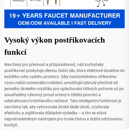
Vysoký výkon postřikovacích
funkcí
Navržený pro přesnost a přizpůsobivost, náš kuchyňský
postřikovač poskytuje cílenou čisticí sílu, která efektivně dosáhne do
každého rohu vašeho prostoru. Díky nastavitelnému stříkacímu
vzoru nabízí univerzální ovládání, umožňující plynulý přechod od
jemného širokého rozstřiku pro oplachování citlivých potravin až po
soustředěný výkonný proud určený k čištění povrchů a
odstraňování tvrdohlavého nečistot. Tato inteligentní funkčnost je
navržena tak, aby vyhovovala široké škále úkolů, zvyšovala
efektivitu a zajišťovala důkladné výsledky – a tím se stává
nepostradatelným nástrojem pro trvale čistou a dobře udržovanou
kuchyň.