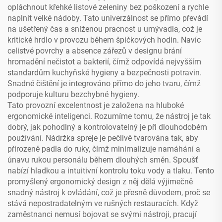
opláchnout křehké listové zeleniny bez poškození a rychle
naplnit velké nádoby. Tato univerzálnost se přímo převádí
na ušetřený čas a sníženou pracnost u umývadla, což je
kritické hrdlo v provozu během špičkových hodin. Navíc
celistvé povrchy a absence zářezů v designu brání
hromadění nečistot a bakterií, čímž odpovídá nejvyšším
standardům kuchyňské hygieny a bezpečnosti potravin.
Snadné čištění je integrováno přímo do jeho tvaru, čímž
podporuje kulturu bezchybné hygieny.
Tato provozní excelentnost je založena na hluboké
ergonomické inteligenci. Rozumíme tomu, že nástroj je tak
dobrý, jak pohodlný a kontrolovatelný je při dlouhodobém
používání. Nádržka spreje je pečlivě tvarována tak, aby
přirozeně padla do ruky, čímž minimalizuje namáhání a
únavu rukou personálu během dlouhých směn. Spoušť
nabízí hladkou a intuitivní kontrolu toku vody a tlaku. Tento
promyšlený ergonomický design z něj dělá výjimečně
snadný nástroj k ovládání, což je přesně důvodem, proč se
stává nepostradatelným ve rušných restauracích. Když
zaměstnanci nemusí bojovat se svými nástroji, pracují