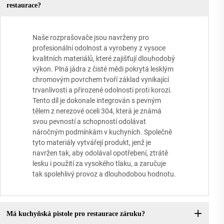
restaurace?
Naše rozprašovače jsou navrženy pro
profesionální odolnost a vyrobeny z vysoce
kvalitních materiálů, které zajišťují dlouhodobý
výkon. Plná jádra z čisté mědi pokrytá lesklým
chromovým povrchem tvoří základ vynikající
trvanlivosti a přirozené odolnosti proti korozi.
Tento díl je dokonale integrován s pevným
tělem z nerezové oceli 304, která je známá
svou pevností a schopností odolávat
náročným podmínkám v kuchyních. Společně
tyto materiály vytvářejí produkt, jenž je
navržen tak, aby odolával opotřebení, ztrátě
lesku i použití za vysokého tlaku, a zaručuje
tak spolehlivý provoz a dlouhodobou hodnotu.
Má kuchyňská pistole pro restaurace záruku?