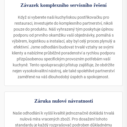
Závazek komplexního servisního řešení
Když si vyberete naši kuchyňskou postřikovačku pro
restauraci, investujete do komplexního partnerství, nikoli
pouze do produktu. Náš vyhrazený tým poskytuje úplnou
podporu od prvního okamžiku vaší objednávky, pomáhá s
výběrem, logistikou a instalací, aby byl celý proces plynulý a
efektivní. Jsme odhodláni budovat trvalé vztahy se svými
klienty a nabízíme průběžné poradenství a rychlou podporu
přizpůsobenou specifickým provozním potřebám vaší
kuchyně. Tento spolupracující přístup zajišťuje, že obdržíte
nejen vysokokvalitní nástroj, ale také spolehlivé partnerství
zaměřené na váš dlouhodobý úspěch a spokojenost.
Záruka nulové návratnosti
Naše odhodlání k vyšší kvalitě jednoznačně dokládá trvalá
nulová míra vracených zboží. Pro dosažení tohoto
standardu je každý rozprašovač podroben důkladnému