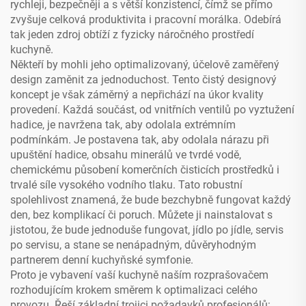
rychleji, bezpečněji a s větší konzistencí, čímž se přímo
zvyšuje celková produktivita i pracovní morálka. Odebírá
tak jeden zdroj obtíží z fyzicky náročného prostředí
kuchyně.
Někteří by mohli jeho optimalizovaný, účelově zaměřený
design zaměnit za jednoduchost. Tento čistý designový
koncept je však záměrný a nepřichází na úkor kvality
provedení. Každá součást, od vnitřních ventilů po vyztužení
hadice, je navržena tak, aby odolala extrémním
podmínkám. Je postavena tak, aby odolala nárazu při
upuštění hadice, obsahu minerálů ve tvrdé vodě,
chemickému působení komerčních čisticích prostředků i
trvalé síle vysokého vodního tlaku. Tato robustní
spolehlivost znamená, že bude bezchybně fungovat každý
den, bez komplikací či poruch. Můžete ji nainstalovat s
jistotou, že bude jednoduše fungovat, jídlo po jídle, servis
po servisu, a stane se nenápadným, důvěryhodným
partnerem denní kuchyňské symfonie.
Proto je vybavení vaší kuchyně naším rozprašovačem
rozhodujícím krokem směrem k optimalizaci celého
provozu. Řeší základní trojici požadavků profesionálů: