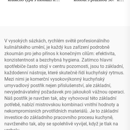
desku Snadná instalace
stěnu, se stavitelnou výškou
Mosazný materiál s pákovým
výpusti, předmytí, směšovač
mechanismem a výsuvným
horké a studené vody, baterie,
předplachovacím ventilem
2-dírková
V vysokých sázkách, rychlém světě profesionálního
kulinářského umění, je každý kus zařízení podrobně
zkoumán pro jeho přínos k konečným cílům: efektivita,
konzistentnost a bezchybná hygiena. Zatímco hlavní
spotřebiče často stojí v centru pozornosti, jsou to základní,
každodenní nástroje, které skutečně řídí kuchyňský rytmus.
Mezi nimi je komerční vysokovýkonný kuchyňský
umyvadlový postřik nejen příslušenství, ale základní,
nevyjednávatelný požadavek pro jakoukoli vážnou operaci.
Náš postřik je navržen tak, aby vyhovoval této základní
potřebě, nabízí mistrovskou kombinaci vnitřní hodnoty a
nekompromisních prvotřídních materiálů. Je to základní
investice do základního pracovního procesu kuchyně,
navrženého tak, aby se spolehlivě vyvíjel, když je tlak na