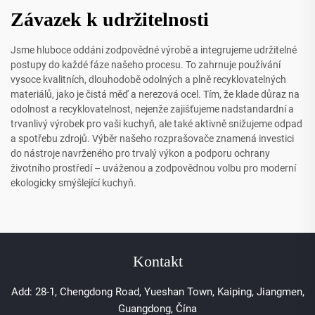
Závazek k udržitelnosti
Jsme hluboce oddáni zodpovědné výrobě a integrujeme udržitelné
postupy do každé fáze našeho procesu. To zahrnuje používání
vysoce kvalitních, dlouhodobě odolných a plně recyklovatelných
materiálů, jako je čistá měď a nerezová ocel. Tím, že klade důraz na
odolnost a recyklovatelnost, nejenže zajišťujeme nadstandardní a
trvanlivý výrobek pro vaši kuchyň, ale také aktivně snižujeme odpad
a spotřebu zdrojů. Výběr našeho rozprašovače znamená investici
do nástroje navrženého pro trvalý výkon a podporu ochrany
životního prostředí – uváženou a zodpovědnou volbu pro moderní
ekologicky smýšlející kuchyň.
Kontakt
Add: 28-1, Chengdong Road, Yueshan Town, Kaiping, Jiangmen,
Guangdong, Čína