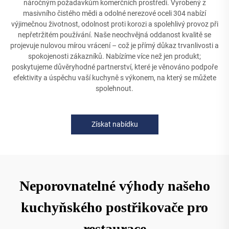
náročným požadavkům komerčních prostředí. Vyrobený z
masivního čistého mědi a odolné nerezové oceli 304 nabízí
výjimečnou životnost, odolnost proti korozi a spolehlivý provoz při
nepřetržitém používání. Naše neochvějná oddanost kvalitě se
projevuje nulovou mírou vrácení – což je přímý důkaz trvanlivosti a
spokojenosti zákazníků. Nabízíme více než jen produkt;
poskytujeme důvěryhodné partnerství, které je věnováno podpoře
efektivity a úspěchu vaší kuchyně s výkonem, na který se můžete
spolehnout.
Získat nabídku
Neporovnatelné výhody našeho
kuchyňského postřikovače pro
restaurace