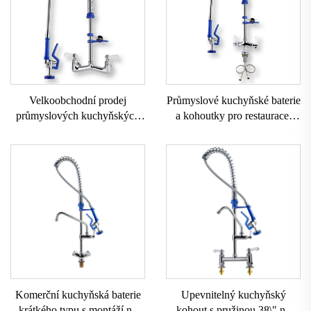
Velkoobchodní prodej
Průmyslové kuchyňské baterie
průmyslových kuchyňských
a kohoutky pro restaurace,
baterií a kohoutků z mosazi o
myčky nádobí, stěnová
hmotnosti 1823 gramů, vysoce
montáž, předplachovací
kvalitní spot baterie pro
baterie pro umyvadla
kuchyňský dřez s funkcí
výsuvné a otočné trysky
Komerční kuchyňská baterie
Upevnitelný kuchyňský
krátkého typu s montáží na
kohout s pružinou 38\" na