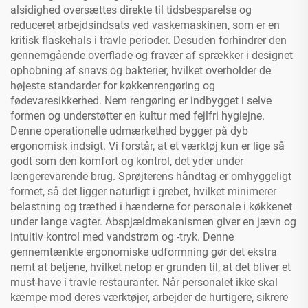
alsidighed oversættes direkte til tidsbesparelse og
reduceret arbejdsindsats ved vaskemaskinen, som er en
kritisk flaskehals i travle perioder. Desuden forhindrer den
gennemgående overflade og fravær af sprækker i designet
ophobning af snavs og bakterier, hvilket overholder de
højeste standarder for køkkenrengøring og
fødevaresikkerhed. Nem rengøring er indbygget i selve
formen og understøtter en kultur med fejlfri hygiejne.
Denne operationelle udmærkethed bygger på dyb
ergonomisk indsigt. Vi forstår, at et værktøj kun er lige så
godt som den komfort og kontrol, det yder under
længerevarende brug. Sprøjterens håndtag er omhyggeligt
formet, så det ligger naturligt i grebet, hvilket minimerer
belastning og træthed i hænderne for personale i køkkenet
under lange vagter. Abspjældmekanismen giver en jævn og
intuitiv kontrol med vandstrøm og -tryk. Denne
gennemtænkte ergonomiske udformning gør det ekstra
nemt at betjene, hvilket netop er grunden til, at det bliver et
must-have i travle restauranter. Når personalet ikke skal
kæmpe mod deres værktøjer, arbejder de hurtigere, sikrere