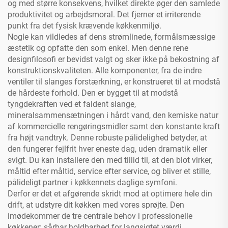
og med større konsekvens, hvilket direkte øger den samlede
produktivitet og arbejdsmoral. Det fjerner et irriterende
punkt fra det fysisk krævende køkkenmiljø.
Nogle kan vildledes af dens strømlinede, formålsmæssige
æstetik og opfatte den som enkel. Men denne rene
designfilosofi er bevidst valgt og sker ikke på bekostning af
konstruktionskvaliteten. Alle komponenter, fra de indre
ventiler til slanges forstærkning, er konstrueret til at modstå
de hårdeste forhold. Den er bygget til at modstå
tyngdekraften ved et faldent slange,
mineralsammensætningen i hårdt vand, den kemiske natur
af kommercielle rengøringsmidler samt den konstante kraft
fra højt vandtryk. Denne robuste pålidelighed betyder, at
den fungerer fejlfrit hver eneste dag, uden dramatik eller
svigt. Du kan installere den med tillid til, at den blot virker,
måltid efter måltid, service efter service, og bliver et stille,
pålideligt partner i køkkennets daglige symfoni.
Derfor er det et afgørende skridt mod at optimere hele din
drift, at udstyre dit køkken med vores sprøjte. Den
imødekommer de tre centrale behov i professionelle
køkkener: sårbar holdbarhed for langsigtet værdi,