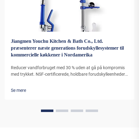
Jiangmen Youchu Kitchen & Bath Co., Ltd.
præsenterer næste generations forudskyllesystemer til
kommercielle køkkener i Nordamerika
Reducer vandforbruget med 30 % uden at gå på kompromis
med trykket. NSF-certificerede, holdbare forudskylleenheder
til professionelle køkkener er nu tilgængelige med
mængderabatter. Lær mere.
Se mere