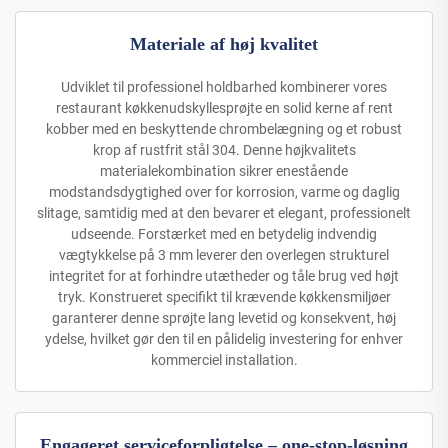
Materiale af høj kvalitet
Udviklet til professionel holdbarhed kombinerer vores
restaurant køkkenudskyllesprøjte en solid kerne af rent
kobber med en beskyttende chrombelægning og et robust
krop af rustfrit stål 304. Denne højkvalitets
materialekombination sikrer enestående
modstandsdygtighed over for korrosion, varme og daglig
slitage, samtidig med at den bevarer et elegant, professionelt
udseende. Forstærket med en betydelig indvendig
vægtykkelse på 3 mm leverer den overlegen strukturel
integritet for at forhindre utætheder og tåle brug ved højt
tryk. Konstrueret specifikt til krævende køkkensmiljøer
garanterer denne sprøjte lang levetid og konsekvent, høj
ydelse, hvilket gør den til en pålidelig investering for enhver
kommerciel installation.
Engageret serviceforpligtelse – one-stop-løsning