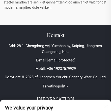
støtter miljøbevarelsen – et gennemtænkt og ansvarligt valg for det
moderne, miljøbevidste køkken.
Kontakt
Add: 28-1, Chengdong vej, Yueshan by, Kaiping, Jiangmen,
Guangdong, Kina
E-mail:
[email protected]
Mobil:
+86-19237579929
Copyright © 2025 af Jiangmen Youchu Sanitary Ware Co., Ltd.
Privatlivspolitik
INFORMATION
We value your privacy
Tilmeld dig for at modtage vores ugentlige nyhedsbrev