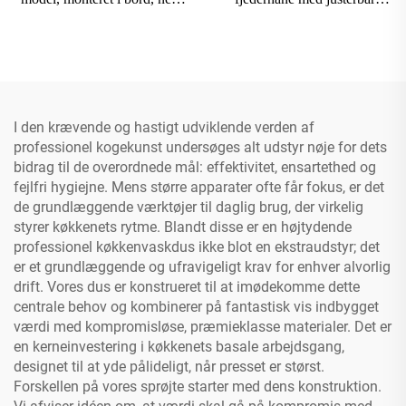
installation, messingmateriale,
højde, svingende udløbsrør,
fjederhandling,
blanding af varmt og koldt
dobbelthåndtag, trækhane til
vand, haner, 2-huls
forudskylning, ventil
I den krævende og hastigt udviklende verden af
professionel kogekunst undersøges alt udstyr nøje for dets
bidrag til de overordnede mål: effektivitet, ensartethed og
fejlfri hygiejne. Mens større apparater ofte får fokus, er det
de grundlæggende værktøjer til daglig brug, der virkelig
styrer køkkenets rytme. Blandt disse er en højtydende
professionel køkkenvaskdus ikke blot en ekstraudstyr; det
er et grundlæggende og ufravigeligt krav for enhver alvorlig
drift. Vores dus er konstrueret til at imødekomme dette
centrale behov og kombinerer på fantastisk vis indbygget
værdi med kompromisløse, præmieklasse materialer. Det er
en kerneinvestering i køkkenets basale arbejdsgang,
designet til at yde pålideligt, når presset er størst.
Forskellen på vores sprøjte starter med dens konstruktion.