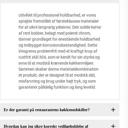
Udviklet til professionel holdbarhed, er vores
sprøjter fremstillet af førsteklasses materialer
for at sikre langvarig ydeevne. Den solide kerne
af rent kobber, belagt med poleret chrom,
danner grundlaget for enestående holdbarhed
og indbygget korrosionsbestandighed. Dette
integreres problemfrit med et kraftigt krop af
rustfrit stål 304, som er kendt for sin styrke og
evne til at modstå krævende køkkenmiljøer.
Sammen skaber denne materialekombination
et produkt, der er designet til at modstå slid,
misfarvning og brug under højt tryk, og som
garanterer pålidelig funktion og lang levetid.
Er der garanti på restaurantens køkkenudskiller?
Hvordan kan jeg sikre korrekt vedligeholdelse af