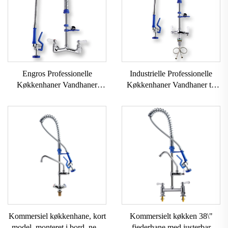
Engros Professionelle
Industrielle Professionelle
Køkkenhaner Vandhaner
Køkkenhaner Vandhaner til
1823Gram Menneske Høj
Professionel Restaurant
Kvalitet Plet Sink Hane Træk
Opvaskemaskine Hane
Ned Drejende Køkkenhane
Vægmonteret Forudskylle
Vandhane
Kommersiel køkkenhane, kort
Kommersielt køkken 38\"
model, monteret i bord, nem
fjederhane med justerbar