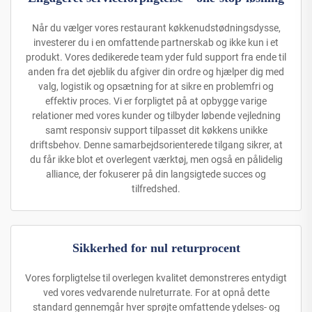
Når du vælger vores restaurant køkkenudstødningsdysse,
investerer du i en omfattende partnerskab og ikke kun i et
produkt. Vores dedikerede team yder fuld support fra ende til
anden fra det øjeblik du afgiver din ordre og hjælper dig med
valg, logistik og opsætning for at sikre en problemfri og
effektiv proces. Vi er forpligtet på at opbygge varige
relationer med vores kunder og tilbyder løbende vejledning
samt responsiv support tilpasset dit køkkens unikke
driftsbehov. Denne samarbejdsorienterede tilgang sikrer, at
du får ikke blot et overlegent værktøj, men også en pålidelig
alliance, der fokuserer på din langsigtede succes og
tilfredshed.
Sikkerhed for nul returprocent
Vores forpligtelse til overlegen kvalitet demonstreres entydigt
ved vores vedvarende nulreturrate. For at opnå dette
standard gennemgår hver sprøjte omfattende ydelses- og