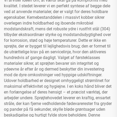
Vi afviser idéen om, at værdi skal gå på kompromis med
kvalitet. I stedet leverer vi en perfekt syntese af begge dele
ved at anvende materialer, der er valgt for deres holdbare
egenskaber. Kernebestanddelen i massivt kobber sikrer
overlegen indre holdbarhed og iboende mikrobiel
modstandskraft, mens det robuste ydre i rustfrit stål (304)
tilbyder ekstraordinær styrke og modstandsdygtighed over
for korrosion, stød og høje temperaturer. Dette er ikke en
sprøjte, der er bygget til lejlighedsvis brug; den er formet til
de utrættelige krav på en servicelinje, hvor den aktiveres
hundredvis af gange dagligt. Valget af førsteklasses
materialer sikrer, at sprøjten bevarer sin integritet og
ydeevne år efter år og dermed beskytter din investering
mod de dyre omkostninger ved hyppige udskiftninger.
Udover holdbarhed er designet omhyggeligt strømlinet for
maksimal effektivitet og hygiejne. I en koks hånd bliver det
en forlængelse af deres hensigt – et præcist værktøj, der
arbejder undere. Sprøjtehovedet leverer en kraftig, ensartet
stråle, der kan fjerne vedholdende fødevarerester fra gryder
og pander på få sekunder, skylle bløde grøntsager uden
beskadigelse og hurtigt fylde store beholdere. Denne