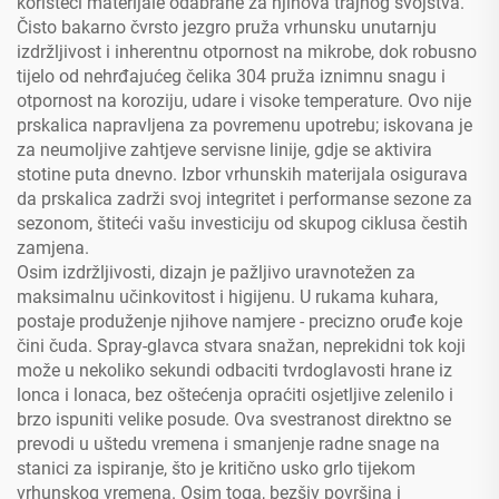
koristeći materijale odabrane za njihova trajnog svojstva.
Čisto bakarno čvrsto jezgro pruža vrhunsku unutarnju
izdržljivost i inherentnu otpornost na mikrobe, dok robusno
tijelo od nehrđajućeg čelika 304 pruža iznimnu snagu i
otpornost na koroziju, udare i visoke temperature. Ovo nije
prskalica napravljena za povremenu upotrebu; iskovana je
za neumoljive zahtjeve servisne linije, gdje se aktivira
stotine puta dnevno. Izbor vrhunskih materijala osigurava
da prskalica zadrži svoj integritet i performanse sezone za
sezonom, štiteći vašu investiciju od skupog ciklusa čestih
zamjena.
Osim izdržljivosti, dizajn je pažljivo uravnotežen za
maksimalnu učinkovitost i higijenu. U rukama kuhara,
postaje produženje njihove namjere - precizno oruđe koje
čini čuda. Spray-glavca stvara snažan, neprekidni tok koji
može u nekoliko sekundi odbaciti tvrdoglavosti hrane iz
lonca i lonaca, bez oštećenja opraćiti osjetljive zelenilo i
brzo ispuniti velike posude. Ova svestranost direktno se
prevodi u uštedu vremena i smanjenje radne snage na
stanici za ispiranje, što je kritično usko grlo tijekom
vrhunskog vremena. Osim toga, bezšiv površina i