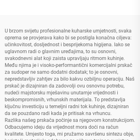
Lako Instaliranje Pumpe od
Visina Rotacijskog Izliva Pre
Kaljenog Mesinga Sustav za
Rinse Topla Hladna Mješalica
Povratak s Dvije Ručke
Za Vodu Cijevi 2-Rupna
Povlačenje Pre Rinse Jedinice
Ventila
U brzom svijetu profesionalne kuharske umjetnosti, svaka
oprema se provjerava kako bi se postigla konačna ciljeva:
učinkovitost, dosljednost i besprijekorna higijena. Iako se
uglavnom radi o glavnim uređajima, to su osnovni,
svakodnevni alat koji zaista upravljaju ritmom kuhinje.
Među njima je i visoko-performantični komercijalni prskač
za sudoper ne samo dodatni dodatak; to je osnovni,
nepredstavljiv zahtjev za bilo kakvu ozbiljnu operaciju. Naš
prskač je dizajniran da zadovolji ovu osnovnu potrebu,
nudeći majstorsku mješavinu unutarnje vrijednosti i
beskompromisnih, vrhunskih materijala. To predstavlja
ključnu investiciju u temeljni radni tok kuhinje, dizajniran
da se pouzdano radi kada je pritisak na vrhuncu.
Razlika našeg prskača počinje sa njegovom konstrukcijom.
Odbacujemo ideju da vrijednost mora doći na račun
kvalitete. Umjesto toga, mi pružamo savršenu sintezu obje,