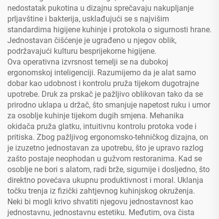
nedostatak pukotina u dizajnu sprečavaju nakupljanje
prljavštine i bakterija, usklađujući se s najvišim
standardima higijene kuhinje i protokola o sigurnosti hrane.
Jednostavan čišćenje je ugrađeno u njegov oblik,
podržavajući kulturu besprijekorne higijene.
Ova operativna izvrsnost temelji se na dubokoj
ergonomskoj inteligenciji. Razumijemo da je alat samo
dobar kao udobnost i kontrolu pruža tijekom dugotrajne
upotrebe. Druk za prskač je pažljivo oblikovan tako da se
prirodno uklapa u držač, što smanjuje napetost ruku i umor
za osoblje kuhinje tijekom dugih smjena. Mehanika
okidača pruža glatku, intuitivnu kontrolu protoka vode i
pritiska. Zbog pažljivog ergonomsko-tehničkog dizajna, on
je izuzetno jednostavan za upotrebu, što je upravo razlog
zašto postaje neophodan u gužvom restoranima. Kad se
osoblje ne bori s alatom, radi brže, sigurnije i dosljedno, što
direktno povećava ukupnu produktivnost i moral. Uklanja
točku trenja iz fizički zahtjevnog kuhinjskog okruženja.
Neki bi mogli krivo shvatiti njegovu jednostavnost kao
jednostavnu, jednostavnu estetiku. Međutim, ova čista