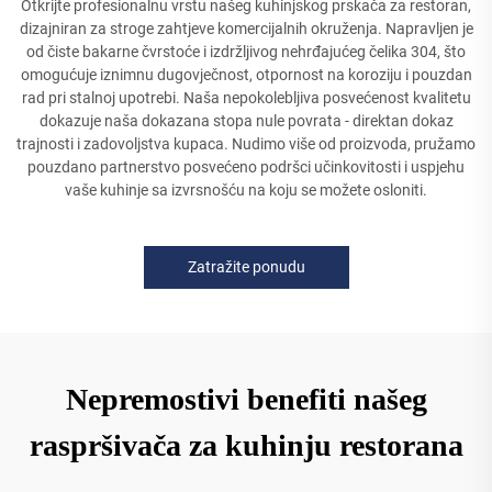
Otkrijte profesionalnu vrstu našeg kuhinjskog prskača za restoran,
dizajniran za stroge zahtjeve komercijalnih okruženja. Napravljen je
od čiste bakarne čvrstoće i izdržljivog nehrđajućeg čelika 304, što
omogućuje iznimnu dugovječnost, otpornost na koroziju i pouzdan
rad pri stalnoj upotrebi. Naša nepokolebljiva posvećenost kvalitetu
dokazuje naša dokazana stopa nule povrata - direktan dokaz
trajnosti i zadovoljstva kupaca. Nudimo više od proizvoda, pružamo
pouzdano partnerstvo posvećeno podršci učinkovitosti i uspjehu
vaše kuhinje sa izvrsnošću na koju se možete osloniti.
Zatražite ponudu
Nepremostivi benefiti našeg
raspršivača za kuhinju restorana