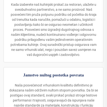
Kada izaberete naš kuhinjski prskač za restoran, ulažete u
sveobuhvatno partnerstvo, a ne samo proizvod. Naš
posvećeni tim pruža potpunu podršku od početka do kraja
od trenutka kada naručite, pomažući u odabiru, logistici i
postavljanju kako bi se osigurao neometan i učinkovit
proces. Posvećeni smo izgradnji dugotrajnog odnosa s
našim klijentima, nudeći kontinuirano vođenje i odgovornu
podršku prilagođenu vašim jedinstvenim operativnim
potrebama kuhinje. Ovaj suradnički pristup osigurava vam
ne samo vrhunski alat, nego i pouzdan savez usmjeren na
vaš dugoročni uspjeh i zadovoljstvo.
Jamstvo nultog postotka povrata
Naša posvećenost vrhunskom kvalitetu definitivno je
dokazana našim održivim nultom stopom povratka. Da bi se
postigao ovaj standard, svaki prskač prolazi stroge testove
performansi i trajnosti, osiguravajući da ispunjava naše
najviše standarde za materijale, konstrukciju i funkciju