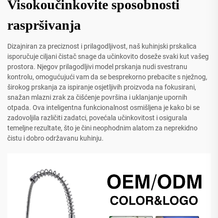
Visokoučinkovite sposobnosti
raspršivanja
Dizajniran za preciznost i prilagodljivost, naš kuhinjski prskalica
isporučuje ciljani čistač snage da učinkovito doseže svaki kut vašeg
prostora. Njegov prilagodljivi model prskanja nudi svestranu
kontrolu, omogućujući vam da se besprekorno prebacite s nježnog,
širokog prskanja za ispiranje osjetljivih proizvoda na fokusirani,
snažan mlazni zrak za čišćenje površina i uklanjanje upornih
otpada. Ova inteligentna funkcionalnost osmišljena je kako bi se
zadovoljila različiti zadatci, povećala učinkovitost i osigurala
temeljne rezultate, što je čini neophodnim alatom za neprekidno
čistu i dobro održavanu kuhinju.