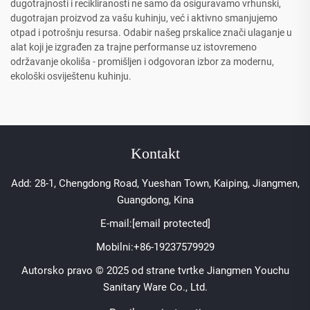
dugotrajnosti i recikliranosti ne samo da osiguravamo vrhunski,
dugotrajan proizvod za vašu kuhinju, već i aktivno smanjujemo
otpad i potrošnju resursa. Odabir našeg prskalice znači ulaganje u
alat koji je izgrađen za trajne performanse uz istovremeno
održavanje okoliša - promišljen i odgovoran izbor za modernu,
ekološki osviještenu kuhinju.
Kontakt
Add: 28-1, Chengdong Road, Yueshan Town, Kaiping, Jiangmen,
Guangdong, Kina
E-mail:
[email protected]
Mobilni:
+86-19237579929
Autorsko pravo © 2025 od strane tvrtke Jiangmen Youchu
Sanitary Ware Co., Ltd.