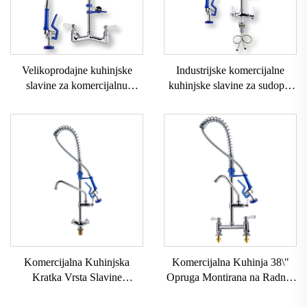
Velikoprodajne kuhinjske
Industrijske komercijalne
slavine za komercijalnu
kuhinjske slavine za sudoper
upotrebu, 1823 grama mjedi
za komercijalne restorane,
visoke kvalitete, točak za
slavina za perilicu posuđa na
sudoper, rotirajuća kuhinjska
zidu, slavina za predprskanje u
slavina s vučnom funkcijom
sudoperu
Komercijalna Kuhinjska
Komercijalna Kuhinja 38\"
Kratka Vrsta Slavine
Opruga Montirana na Radnoj
Montirane na Radnoj Plohi
Plohi Slavina Regulirana