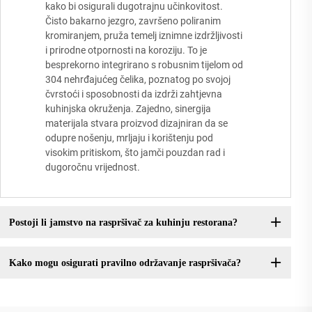
kako bi osigurali dugotrajnu učinkovitost.
Čisto bakarno jezgro, završeno poliranim
kromiranjem, pruža temelj iznimne izdržljivosti
i prirodne otpornosti na koroziju. To je
besprekorno integrirano s robusnim tijelom od
304 nehrđajućeg čelika, poznatog po svojoj
čvrstoći i sposobnosti da izdrži zahtjevna
kuhinjska okruženja. Zajedno, sinergija
materijala stvara proizvod dizajniran da se
odupre nošenju, mrljaju i korištenju pod
visokim pritiskom, što jamči pouzdan rad i
dugoročnu vrijednost.
Postoji li jamstvo na raspršivač za kuhinju restorana?
Kako mogu osigurati pravilno održavanje raspršivača?