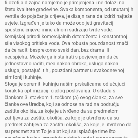
filozofija dizajna namjerno je primjenjena i ne dolazi na
štetu kvalitete građevine. Svaka komponenta, od unutarnjih
ventila do pojačanja crijeva, je dizajnirana da izdrži najteže
uvjete. Izgrađen je tako da može odoljeti gravitaciji
spuštene crijeve, mineralnom sadržaju tvrde vode,
kemijskoj prirodi komercijalnih deterdženta i konstantnoj
sile visokog pritiska vode. Ova robusta pouzdanost znači
da će raditi besprekorno svaki dan, bez drama ili
neuspjeha. Možete ga instalirati s povjerenjem da će
jednostavno raditi, mea nakon obroka, usluga nakon
usluga, postajući tihi, pouzdani partner u svakodnevnoj
simfoniji kuhinje.
Stoga je opremiti kuhinju našim prskalicama odlučujući
korak ka optimizaciji cijelog poslovanja. U skladu s
člankom 3. stavkom 1. točkom (a) ovog članka, za sve
članke ove Uredbe, koji se odnose na rad na području
zaštite okoliša, za koje je utvrđeno da su predmetom
zahtjeva za zaštitu okoliša, za koje je utvrđeno da su
predmet zahtjeva za zaštitu okoliša, za koje je utvrđeno da
su predmet zaht To je alat koji se isplaćuje time što