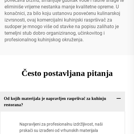
povećava brzinu, smanjuje gubitak vode i radne snage te
eliminiše vrijeme nestanka manje kvalitetne opreme. U
konačnici, za bilo koju ustanovu posvećenu kulinarskoj
izvrsnosti, ovaj komercijalni kuhinjski raspršivač za
sudoper je mnogo više od stavke na popisu zalihato je
temeljni stub dobro organiziranog, učinkovitog i
profesionalnog kuhinjskog okruženja.
Često postavljana pitanja
Od kojih materijala je napravljen raspršivač za kuhinju
restorana?
Napravljeni za profesionalnu izdržljivost, naši
prskači su izrađeni od vrhunskih materijala