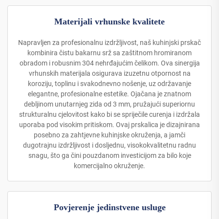
Materijali vrhunske kvalitete
Napravljen za profesionalnu izdržljivost, naš kuhinjski prskač
kombinira čistu bakarnu srž sa zaštitnom hromiranom
obradom i robusnim 304 nehrđajućim čelikom. Ova sinergija
vrhunskih materijala osigurava izuzetnu otpornost na
koroziju, toplinu i svakodnevno nošenje, uz održavanje
elegantne, profesionalne estetike. Ojačana je znatnom
debljinom unutarnjeg zida od 3 mm, pružajući superiornu
strukturalnu cjelovitost kako bi se spriječile curenja i izdržala
uporaba pod visokim pritiskom. Ovaj prskalica je dizajnirana
posebno za zahtjevne kuhinjske okruženja, a jamči
dugotrajnu izdržljivost i dosljednu, visokokvalitetnu radnu
snagu, što ga čini pouzdanom investicijom za bilo koje
komercijalno okruženje.
Povjerenje jedinstvene usluge