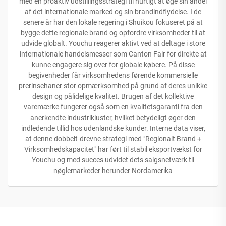
med en proaktiv udstillingsstrategi til hurtigt at øge sin andel
af det internationale marked og sin brandindflydelse. I de
senere år har den lokale regering i Shuikou fokuseret på at
bygge dette regionale brand og opfordre virksomheder til at
udvide globalt. Youchu reagerer aktivt ved at deltage i store
internationale handelsmesser som Canton Fair for direkte at
kunne engagere sig over for globale købere. På disse
begivenheder får virksomhedens førende kommersielle
prerinsehaner stor opmærksomhed på grund af deres unikke
design og pålidelige kvalitet. Brugen af det kollektive
varemærke fungerer også som en kvalitetsgaranti fra den
anerkendte industrikluster, hvilket betydeligt øger den
indledende tillid hos udenlandske kunder. Interne data viser,
at denne dobbelt-drevne strategi med "Regionalt Brand +
Virksomhedskapacitet" har ført til stabil eksportvækst for
Youchu og med succes udvidet dets salgsnetværk til
nøglemarkeder herunder Nordamerika