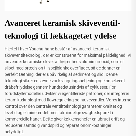
Avanceret keramisk skiveventil-
teknologi til lækkagetæt ydelse
Hjertet i hver Youchu-hane består af avanceret keramisk
skiveventilteknologi, der er konstrueret for maksimal pålidelighed. Vi
anvender keramiske skiver af højrenheds aluminiumoxid, som er
slibet med præcision til spejlblanke overflader, så de danner en
perfekt tætning, der er upåvirkelig af sediment og slid. Denne
teknologi sikrer en jævn kvartsvingningsbetjening og konsekvent
dråbefri ydelse gennem hundredetusindvis af cyklusser. For
forudskyllemodeller udvikler vi egentillerede patroner, der integrerer
keramikteknologi med flowregulering og hæveventiler. Vores interne
kontrol over den centrale ventiltteknologi garanterer kvalitet og
levetid og eliminerer det mest almindelige svaghedspunkt i
kommercielle haner. Dette giver køkkenschefer en ubrudt drift og
reducerer samtidig vandspild og reparationomkostninger
betydeligt.