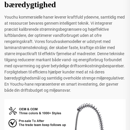
bæredygtighed
Youchu kommersielle haner leverer kraftfuld ydeevne, samtidig med
at ressourcer bevares gennem intelligent teknik. Vi integrerer
præcist kalibrerede strømningsbegrænsere og højeffektive
luftblandere, der optimerer vandforbruget uden at ofre
rengøringskraft. Vores forudvaskemodeller er udstyret med
laminarstrømsteknologi, der skaber faste, kraftige stråler med
større impactkraft til effektiv fjernelse af madrester. Denne tekniske
tilgang reducerer markant både vand- og energiforbrug forbundet
med opvarmning og giver betydelige driftsomkostningsbesparelser.
Forpligtelsen til efficiens hjælper kunder med at nå deres
bæredygtighedsmål og samtidig overholde strenge miljøregulativer.
En Youchu-hane repræsenterer en smart investering, der gavner
både din driftsbudget og miljøansvar.