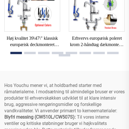
Høj kvalitet 39\47\" klassisk
Erhvervs europæisk poleret
europæisk deckmonteret
krom 2-håndtag dækmonteret
kommerciel køkkenhane til
træk forudrengningssprøjte
forrensning med sprøjtestykke,
nyttighedsbrønd brønde til
stigerrør til restaurant
restaurantkøkken center
Hos Youchu mener vi, at holdbarhed starter med
råmaterialerne. I modsætning til almindelige bruser er vores
produkter til erhvervskøkken udviklet til at klare intensiv
brug, aggressive rengøringsmidler og forskellige
vandkvaliteter. Vi anvender primært to kerneematerialer:
Blyfri messing (CW510L/CW507S):
Til vores interne
ventiler og kritiske støbninger bruger vi højkvalitets