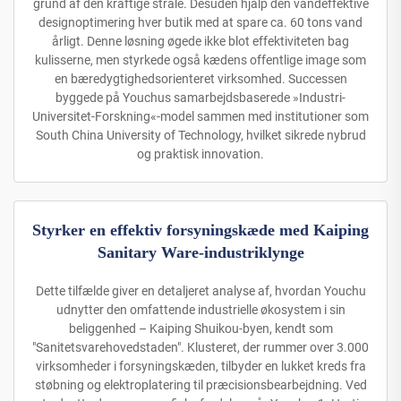
grund af den kraftige stråle. Desuden hjalp den vandeffektive
designoptimering hver butik med at spare ca. 60 tons vand
årligt. Denne løsning øgede ikke blot effektiviteten bag
kulisserne, men styrkede også kædens offentlige image som
en bæredygtighedsorienteret virksomhed. Successen
byggede på Youchus samarbejdsbaserede »Industri-
Universitet-Forskning«-model sammen med institutioner som
South China University of Technology, hvilket sikrede nybrud
og praktisk innovation.
Styrker en effektiv forsyningskæde med Kaiping
Sanitary Ware-industriklynge
Dette tilfælde giver en detaljeret analyse af, hvordan Youchu
udnytter den omfattende industrielle økosystem i sin
beliggenhed – Kaiping Shuikou-byen, kendt som
"Sanitetsvarehovedstaden". Klusteret, der rummer over 3.000
virksomheder i forsyningskæden, tilbyder en lukket kreds fra
støbning og elektroplatering til præcisionsbearbejdning. Ved