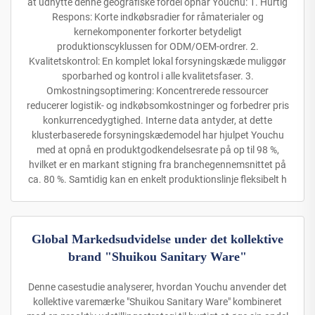
at udnytte denne geografiske fordel opnår Youchu: 1. Hurtig
Respons: Korte indkøbsradier for råmaterialer og
kernekomponenter forkorter betydeligt
produktionscyklussen for ODM/OEM-ordrer. 2.
Kvalitetskontrol: En komplet lokal forsyningskæde muliggør
sporbarhed og kontrol i alle kvalitetsfaser. 3.
Omkostningsoptimering: Koncentrerede ressourcer
reducerer logistik- og indkøbsomkostninger og forbedrer pris
konkurrencedygtighed. Interne data antyder, at dette
klusterbaserede forsyningskædemodel har hjulpet Youchu
med at opnå en produktgodkendelsesrate på op til 98 %,
hvilket er en markant stigning fra branchegennemsnittet på
ca. 80 %. Samtidig kan en enkelt produktionslinje fleksibelt h
Global Markedsudvidelse under det kollektive
brand "Shuikou Sanitary Ware"
Denne casestudie analyserer, hvordan Youchu anvender det
kollektive varemærke "Shuikou Sanitary Ware" kombineret