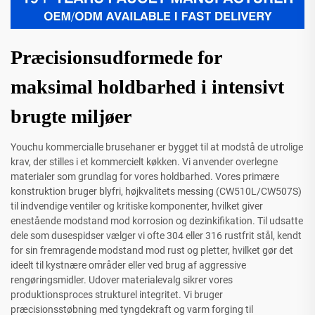
Præcisionsudformede for
maksimal holdbarhed i intensivt
brugte miljøer
Youchu kommercialle brusehaner er bygget til at modstå de utrolige
krav, der stilles i et kommercielt køkken. Vi anvender overlegne
materialer som grundlag for vores holdbarhed. Vores primære
konstruktion bruger blyfri, højkvalitets messing (CW510L/CW507S)
til indvendige ventiler og kritiske komponenter, hvilket giver
enestående modstand mod korrosion og dezinkifikation. Til udsatte
dele som dusespidser vælger vi ofte 304 eller 316 rustfrit stål, kendt
for sin fremragende modstand mod rust og pletter, hvilket gør det
ideelt til kystnære områder eller ved brug af aggressive
rengøringsmidler. Udover materialevalg sikrer vores
produktionsproces strukturel integritet. Vi bruger
præcisionsstøbning med tyngdekraft og varm forging til