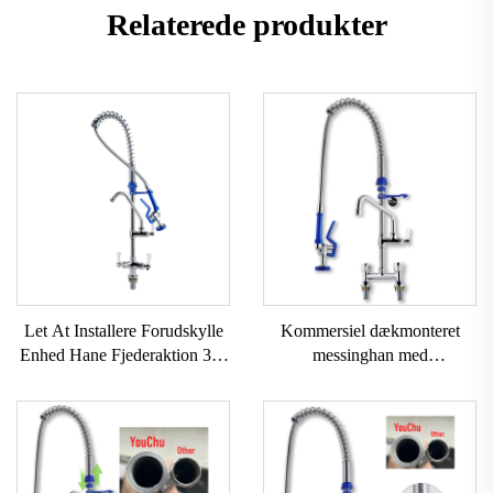
Relaterede produkter
Let At Installere Forudskylle
Kommersiel dækmonteret
Enhed Hane Fjederaktion 38"
messinghan med
Bordmonteret 12"
dobbelthåndtag og træk for
Professionel Hane Forudskylle
forudskylning til køkkenhaner,
Enhed Med Albue Køkken
nem installation, håndhjul,
industriel brug, hoteller