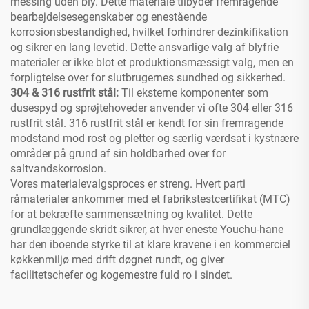
messing uden bly. Dette materiale tilbyder fremragende
bearbejdelsesegenskaber og enestående
korrosionsbestandighed, hvilket forhindrer dezinkifikation
og sikrer en lang levetid. Dette ansvarlige valg af blyfrie
materialer er ikke blot et produktionsmæssigt valg, men en
forpligtelse over for slutbrugernes sundhed og sikkerhed.
304 & 316 rustfrit stål:
Til eksterne komponenter som
dusespyd og sprøjtehoveder anvender vi ofte 304 eller 316
rustfrit stål. 316 rustfrit stål er kendt for sin fremragende
modstand mod rost og pletter og særlig værdsat i kystnære
områder på grund af sin holdbarhed over for
saltvandskorrosion.
Vores materialevalgsproces er streng. Hvert parti
råmaterialer ankommer med et fabrikstestcertifikat (MTC)
for at bekræfte sammensætning og kvalitet. Dette
grundlæggende skridt sikrer, at hver eneste Youchu-hane
har den iboende styrke til at klare kravene i en kommerciel
køkkenmiljø med drift døgnet rundt, og giver
facilitetschefer og kogemestre fuld ro i sindet.