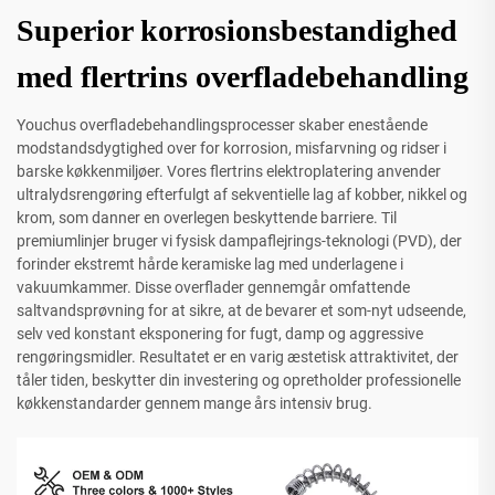
Superior korrosionsbestandighed
med flertrins overfladebehandling
Youchus overfladebehandlingsprocesser skaber enestående
modstandsdygtighed over for korrosion, misfarvning og ridser i
barske køkkenmiljøer. Vores flertrins elektroplatering anvender
ultralydsrengøring efterfulgt af sekventielle lag af kobber, nikkel og
krom, som danner en overlegen beskyttende barriere. Til
premiumlinjer bruger vi fysisk dampaflejrings-teknologi (PVD), der
forinder ekstremt hårde keramiske lag med underlagene i
vakuumkammer. Disse overflader gennemgår omfattende
saltvandsprøvning for at sikre, at de bevarer et som-nyt udseende,
selv ved konstant eksponering for fugt, damp og aggressive
rengøringsmidler. Resultatet er en varig æstetisk attraktivitet, der
tåler tiden, beskytter din investering og opretholder professionelle
køkkenstandarder gennem mange års intensiv brug.