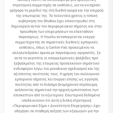
στρατηγική συμμετοχής σε εκθέσεις, για να ενισχύσει
γρήγορα το μερίδιό της στη διεθνή αγορά και την επιρροή
της επωνυμίας της. Τα τελευταία χρόνια, η τοπική
κυβέρνηση του Shuikou έχει επικεντρωθεί στη
δημιουργία αυτού του περιφερειακού σήματος και στην
προώθηση των επιχειρήσεων να επεκταθούν
παγκοσμίως. Η Youchu ανταποκρίνεται ενεργά
συμμετέχοντας σε σημαντικές διεθνείς εμπορικές
εκθέσεις, όπως η Canton Fair, προκειμένου να
αλληλεπιδράσει άμεσα με παγκόσμιους αγοραστές. Σε
αυτά τα γεγονότα, οι επαγγελματικές βαλβίδες προ-
ξεβγάλματος της εταιρείας προσελκύουν σημαντικό
ενδιαφέρον λόγω του μοναδικού σχεδιασμού και της
αξιόπιστης ποιότητάς τους. Η χρήση του συλλογικού
εμπορικού σήματος λειτουργεί επίσης ως εγγύηση
ποιότητας από το διάσημο βιομηχανικό σύμπλεγμα,
αυξάνοντας σημαντικά την αρχική εμπιστοσύνη των
επισκεπτών από το εξωτερικό. Εσωτερικά δεδομένα
υποδεικνύουν ότι αυτή η διπλή στρατηγική
«Περιφερειακό Σήμα + Δυνατότητα Επιχείρησης» έχει
οδηγήσει σε σταθερή αύξηση των εξαγωγών για την