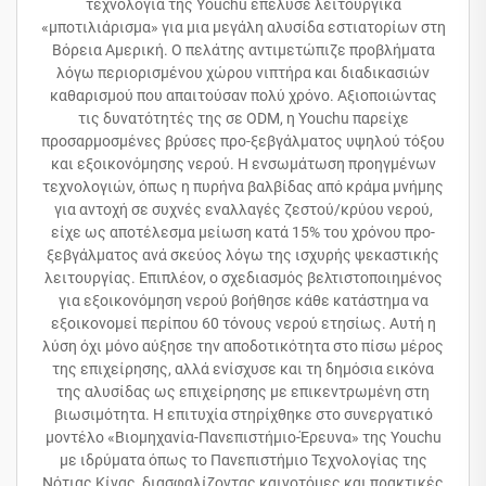
τεχνολογία της Youchu επέλυσε λειτουργικά
«μποτιλιάρισμα» για μια μεγάλη αλυσίδα εστιατορίων στη
Βόρεια Αμερική. Ο πελάτης αντιμετώπιζε προβλήματα
λόγω περιορισμένου χώρου νιπτήρα και διαδικασιών
καθαρισμού που απαιτούσαν πολύ χρόνο. Αξιοποιώντας
τις δυνατότητές της σε ODM, η Youchu παρείχε
προσαρμοσμένες βρύσες προ-ξεβγάλματος υψηλού τόξου
και εξοικονόμησης νερού. Η ενσωμάτωση προηγμένων
τεχνολογιών, όπως η πυρήνα βαλβίδας από κράμα μνήμης
για αντοχή σε συχνές εναλλαγές ζεστού/κρύου νερού,
είχε ως αποτέλεσμα μείωση κατά 15% του χρόνου προ-
ξεβγάλματος ανά σκεύος λόγω της ισχυρής ψεκαστικής
λειτουργίας. Επιπλέον, ο σχεδιασμός βελτιστοποιημένος
για εξοικονόμηση νερού βοήθησε κάθε κατάστημα να
εξοικονομεί περίπου 60 τόνους νερού ετησίως. Αυτή η
λύση όχι μόνο αύξησε την αποδοτικότητα στο πίσω μέρος
της επιχείρησης, αλλά ενίσχυσε και τη δημόσια εικόνα
της αλυσίδας ως επιχείρησης με επικεντρωμένη στη
βιωσιμότητα. Η επιτυχία στηρίχθηκε στο συνεργατικό
μοντέλο «Βιομηχανία-Πανεπιστήμιο-Έρευνα» της Youchu
με ιδρύματα όπως το Πανεπιστήμιο Τεχνολογίας της
Νότιας Κίνας, διασφαλίζοντας καινοτόμες και πρακτικές