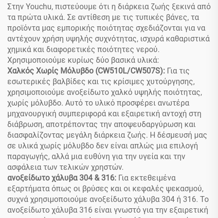
Εστιατόριο
Κέντρο
Στην Youchu, πιστεύουμε ότι η διάρκεια ζωής ξεκινά από
τα πρώτα υλικά. Σε αντίθεση με τις τυπικές βάνες, τα
προϊόντα μας εμπορικής ποιότητας σχεδιάζονται για να
αντέχουν χρήση υψηλής συχνότητας, ισχυρά καθαριστικά
χημικά και διαφορετικές ποιότητες νερού.
Χρησιμοποιούμε κυρίως δύο βασικά υλικά:
Χαλκός Χωρίς Μόλυβδο (CW510L/CW507S):
Για τις
εσωτερικές βαλβίδες και τις κρίσιμες χυτούργησης,
χρησιμοποιούμε ανοξείδωτο χαλκό υψηλής ποιότητας,
χωρίς μόλυβδο. Αυτό το υλικό προσφέρει ανωτέρα
μηχανουργική συμπεριφορά και εξαιρετική αντοχή στη
διάβρωση, αποτρέποντας την αποψευδαργύρωση και
διασφαλίζοντας μεγάλη διάρκεια ζωής. Η δέσμευσή μας
σε υλικά χωρίς μόλυβδο δεν είναι απλώς μια επιλογή
παραγωγής, αλλά μια ευθύνη για την υγεία και την
ασφάλεια των τελικών χρηστών.
ανοξείδωτο χάλυβα 304 & 316:
Για εκτεθειμένα
εξαρτήματα όπως οι βρύσες και οι κεφαλές ψεκασμού,
συχνά χρησιμοποιούμε ανοξείδωτο χάλυβα 304 ή 316. Το
ανοξείδωτο χάλυβα 316 είναι γνωστό για την εξαιρετική