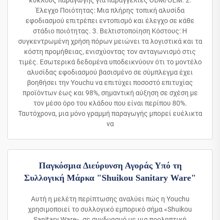
κύκλους παραγωγής για παραγγελίες ODM/OEM. 2.
Έλεγχο Ποιότητας: Μια πλήρης τοπική αλυσίδα
εφοδιασμού επιτρέπει εντοπισμό και έλεγχο σε κάθε
στάδιο ποιότητας. 3. Βελτιστοποίηση Κόστους: Η
συγκεντρωμένη χρήση πόρων μειώνει τα λογιστικά και τα
κόστη προμήθειας, ενισχύοντας τον ανταγωνισμό στις
τιμές. Εσωτερικά δεδομένα υποδεικνύουν ότι το μοντέλο
αλυσίδας εφοδιασμού βασισμένο σε σύμπλεγμα έχει
βοηθήσει την Youchu να επιτύχει ποσοστό επιτυχίας
προϊόντων έως και 98%, σημαντική αύξηση σε σχέση με
τον μέσο όρο του κλάδου που είναι περίπου 80%.
Ταυτόχρονα, μια μόνο γραμμή παραγωγής μπορεί ευέλικτα
να
Παγκόσμια Διεύρυνση Αγοράς Υπό τη
Συλλογική Μάρκα "Shuikou Sanitary Ware"
Αυτή η μελέτη περίπτωσης αναλύει πώς η Youchu
χρησιμοποιεί το συλλογικό εμπορικό σήμα «Shuikou
Sanitary Ware», σε συνδυασμό με μια προληπτική