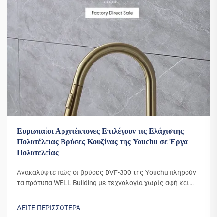
Ευρωπαίοι Αρχιτέκτονες Επιλέγουν τις Ελάχιστης
Πολυτέλειας Βρύσες Κουζίνας της Youchu σε Έργα
Πολυτελείας
Ανακαλύψτε πώς οι βρύσες DVF-300 της Youchu πληρούν
τα πρότυπα WELL Building με τεχνολογία χωρίς αφή και
επίστρωση PVD 10 ετών. Εμπιστεύονται από αρχιτέκτονες
στην Πολωνία, την Τσεχική Δημοκρατία και την Ουγγαρία.
ΔΕΙΤΕ ΠΕΡΙΣΣΟΤΕΡΑ
Δείτε γιατί οι πολυτελείς αναπτυξιακοί παράγοντες