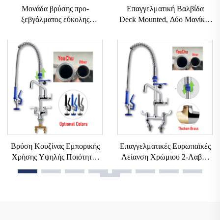
Μονάδα βρύσης προ-
Επαγγελματική Βαλβίδα
ξεβγάλματος εύκολης
Deck Mounted, Δύο Μανίκια
εγκατάστασης, με ελατήριο,
Ορείχαλκου, Αποσυρόμενη
38" τύπου εγκατάστασης στην
Προ-Ξέβγαλση, για Κουζίνα,
επιφάνεια του νεροχύτη, 12"
Εύκολη Εγκατάσταση,
επαγγελματική βρύση για
Μοχλός Χειρός, Βιομηχανική,
προ-ξέβγαλμα με αγκώνα για
για Ξενοδοχεία
κουζίνα
Βρύση Κουζίνας Εμπορικής
Επαγγελματικές Ευρωπαϊκές
Χρήσης Υψηλής Ποιότητας
Λείανση Χρώμιου 2-Λαβής
39\47\" Κλασικής
Επιτραπέζια Βανά με
Ευρωπαϊκής Επιτραπέζιας
Εύκαμπτο Σωλήνα για
Τοποθέτησης με Ψεκαστήρα
Ψεκασμό Προ-Ξεβγάλματος,
Προ-Ξεβγάλματος, Με
Βάνες για Κουζίνα
Σωλήνα Άρσης Ροής για
Εστιατορίου, Εμπορικό