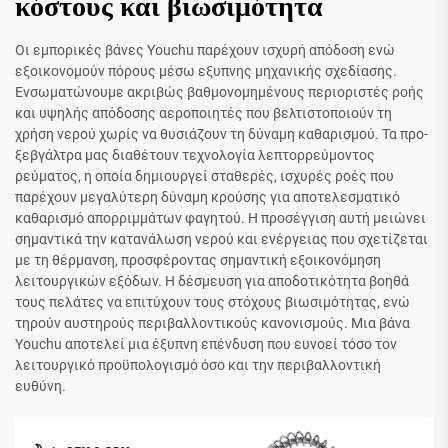
κόστους και βιωσιμότητα
Οι εμπορικές βάνες Youchu παρέχουν ισχυρή απόδοση ενώ
εξοικονομούν πόρους μέσω εξυπνης μηχανικής σχεδίασης.
Ενσωματώνουμε ακριβώς βαθμονομημένους περιοριστές ροής
και υψηλής απόδοσης αεροποιητές που βελτιστοποιούν τη
χρήση νερού χωρίς να θυσιάζουν τη δύναμη καθαρισμού. Τα προ-
ξεβγάλτρα μας διαθέτουν τεχνολογία λεπτορρεύμοντος
ρεύματος, η οποία δημιουργεί σταθερές, ισχυρές ροές που
παρέχουν μεγαλύτερη δύναμη κρούσης για αποτελεσματικό
καθαρισμό απορριμμάτων φαγητού. Η προσέγγιση αυτή μειώνει
σημαντικά την κατανάλωση νερού και ενέργειας που σχετίζεται
με τη θέρμανση, προσφέροντας σημαντική εξοικονόμηση
λειτουργικών εξόδων. Η δέσμευση για αποδοτικότητα βοηθά
τους πελάτες να επιτύχουν τους στόχους βιωσιμότητας, ενώ
τηρούν αυστηρούς περιβαλλοντικούς κανονισμούς. Μια βάνα
Youchu αποτελεί μια έξυπνη επένδυση που ευνοεί τόσο τον
λειτουργικό προϋπολογισμό όσο και την περιβαλλοντική
ευθύνη.