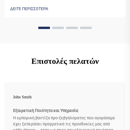
Μάθετε γιατί το 90% των κορυφαίων εστιατορίων
ΔΕΙΤΕ ΠΕΡΙΣΣΟΤΕΡΑ
βασίζεται σε αυτό το απαραίτητο εργαλείο. Δείτε
πραγματικές εξοικονομήσεις τώρα.
Επιστολές πελατών
John Smith
Εξαιρετική Ποιότητα και Υπηρεσία
Η εμπορική βαντίζα προ-ξεβγάλσματος που αγοράσαμε
έχει ξεπεράσει πραγματικά τις προσδοκίες μας από
κάθε άποψη — τόσο ως προς την εξαιρετική ποιότητα