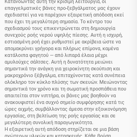
Κατανοώντας αυτή την κρίσιμη λειτουργία, οι
επαγγελματικές βάνες προ-ξεβγάλματος μας έχουν
σχεδιαστεί για να παρέχουν εξαιρετική απόδοση εκεί
που έχει τη μεγαλύτερη σημασία. Το κέντρο του
σχεδιασμού τους επικεντρώνεται στη δημιουργία
συνεχούς ροής νερού υψηλής πίεσης. Αυτή η ισχυρή,
εστιασμένη ροή έχει ρυθμιστεί με ακρίβεια ώστε να
απομακρύνει γρήγορα και πλήρως επίμονα, καμένα
κατάλοιπα φαγητού — από λιπαρά έλαια μέχρι
αμυλούχες σάλτσες. Αυτή η δυνατότητα μειώνει
σημαντικά την ανάγκη για χειροκίνητη σκούπιση και
μακροχρόνιο ξέβγαλμα, επιταχύνοντας κατά συνέπεια
ολόκληρο τον κύκλο πλύσης των σκευών. Μειώνοντας
σημαντικά τον χρόνο και τη σωματική προσπάθεια που
απαιτείται στον νιπτήρα, οι βάνες μας βοηθούν να
ανακουφιστεί ένα συχνό σημείο συμφόρησης κατά τις
ώρες αιχμής, συμβάλλοντας άμεσα στην εξοικονόμηση
εργασίας, στη βελτίωση της ροής εργασίας και σε
μεγαλύτερη συνολική παραγωγικότητα.
Η εξαιρετική αυτή απόδοση στηρίζεται σε μια βάση
ανώτερων υλικών και κατασκευής. Κάθε βρύση