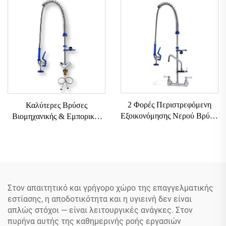
επιφάνεια του νεροχύτη, 12"
ξέβγαλμα, από ανοξείδωτο
επαγγελματική βρύση για
ατσάλι 304 και μπρούντζο, για
προ-ξέβγαλμα με αγκώνα για
κουζινικές βρύσες
κουζίνα
2 Φορές Περιστρεφόμενη
Καλύτερες Βρύσες
Εξοικονόμησης Νερού Βρύση
Βιομηχανικής & Εμπορικής
Πλυντηρίου Πιάτων Με Προ-
Χρήσης
Έκπλυση Wels Εμπορική
SUS304+Ορείχαλκος,
Βρύση Κουζίνας Με Έλξη
Κλασικής Σχεδίασης Βρύση
Χωρίς Υποδοχή
Κουζίνας με Εξάρτημα
Ψεκασμού, Ανοξείδωτη για
Κουζίνα
Στον απαιτητικό και γρήγορο χώρο της επαγγελματικής
εστίασης, η αποδοτικότητα και η υγιεινή δεν είναι
απλώς στόχοι — είναι λειτουργικές ανάγκες. Στον
πυρήνα αυτής της καθημερινής ροής εργασιών