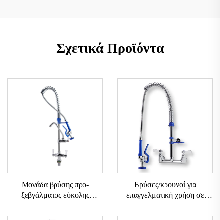
Σχετικά Προϊόντα
Μονάδα βρύσης προ-
Βρύσες/κρουνοί για
ξεβγάλματος εύκολης
επαγγελματική χρήση σε
εγκατάστασης, με ελατήριο,
ξενοδοχεία και εστιατόρια,
38" τύπου εγκατάστασης στην
τύπου τοίχου, για προ-