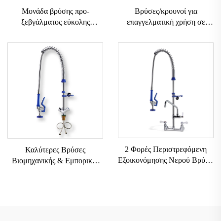
Μονάδα βρύσης προ-
Βρύσες/κρουνοί για
ξεβγάλματος εύκολης
επαγγελματική χρήση σε
εγκατάστασης, με ελατήριο,
ξενοδοχεία και εστιατόρια,
38" τύπου εγκατάστασης στην
τύπου τοίχου, για προ-
επιφάνεια του νεροχύτη, 12"
ξέβγαλμα, από ανοξείδωτο
επαγγελματική βρύση για
ατσάλι 304 και μπρούντζο, για
προ-ξέβγαλμα με αγκώνα για
κουζινικές βρύσες
κουζίνα
2 Φορές Περιστρεφόμενη
Καλύτερες Βρύσες
Εξοικονόμησης Νερού Βρύση
Βιομηχανικής & Εμπορικής
Πλυντηρίου Πιάτων Με Προ-
Χρήσης
Έκπλυση Wels Εμπορική
SUS304+Ορείχαλκος,
Βρύση Κουζίνας Με Έλξη
Κλασικής Σχεδίασης Βρύση
Χωρίς Υποδοχή
Κουζίνας με Εξάρτημα
Ψεκασμού, Ανοξείδωτη για