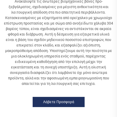
Ανακαλύψτε τις ανώτερες βιομηχανικές βάνες προ-
ξεβγάλματος, σχεδιασμένες για μέγιστη ανθεκτικότητα και
λειτουργική απόδοση στα πιο απαιτητικά περιβάλλοντα.
Κατασκευασμένες με εξαρτήματα από ορείχαλκο με χρωμιούχο
επίστρωση προστασίας και με σώμα από ανοξείδωτο χάλυβα 304
βαρέος τύπου, είναι σχεδιασμένες να αντιστέκονται σε ακραία
φθορά και διάβρωση. Αυτή η δέσμευση για εξαιρετικά υλικά
είναι η βάση του σχεδόν μηδενικού ποσοστού επιστροφών, που
επικρατεί στον κλάδο, και εξασφαλίζει αξιόπιστη,
μακροπρόθεσμη απόδοση. Υποστηρίζουμε αυτή την ποιότητα με
μια ολοκληρωμένη υπηρεσία ενός σταθμού, παρέχοντας
ειδικευμένη καθοδήγηση από την επιλογή μέχρι την
εγκατάσταση και τη συνεχή υποστήριξη. Αυτή η ολιστική
συνεργασία διασφαλίζει ότι λαμβάνετε όχι μόνο ανώτερα
προϊόντα, αλλά και την αφοσιωμένη εμπειρογνωμοσύνη που
απαιτείται για τη λειτουργική σας επιτυχία.
Λάβετε Προσφορά