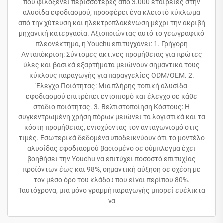
που φιλοξενεί περισσότερες από 3.000 εταιρείες στην
αλυσίδα εφοδιασμού, προσφέρει ένα κλειστό κύκλωμα
από την χύτευση και ηλεκτροπλακένωση μέχρι την ακριβή
μηχανική κατεργασία. Αξιοποιώντας αυτό το γεωγραφικό
πλεονέκτημα, η Youchu επιτυγχάνει: 1. Γρήγορη
Ανταπόκριση: Σύντομες ακτίνες προμήθειας για πρώτες
ύλες και βασικά εξαρτήματα μειώνουν σημαντικά τους
κύκλους παραγωγής για παραγγελίες ODM/OEM. 2.
Έλεγχο Ποιότητας: Μια πλήρης τοπική αλυσίδα
εφοδιασμού επιτρέπει εντοπισμό και έλεγχο σε κάθε
στάδιο ποιότητας. 3. Βελτιστοποίηση Κόστους: Η
συγκεντρωμένη χρήση πόρων μειώνει τα λογιστικά και τα
κόστη προμήθειας, ενισχύοντας τον ανταγωνισμό στις
τιμές. Εσωτερικά δεδομένα υποδεικνύουν ότι το μοντέλο
αλυσίδας εφοδιασμού βασισμένο σε σύμπλεγμα έχει
βοηθήσει την Youchu να επιτύχει ποσοστό επιτυχίας
προϊόντων έως και 98%, σημαντική αύξηση σε σχέση με
τον μέσο όρο του κλάδου που είναι περίπου 80%.
Ταυτόχρονα, μια μόνο γραμμή παραγωγής μπορεί ευέλικτα
να