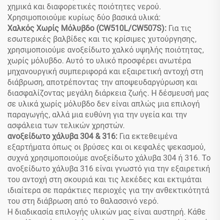
χημικά και διαφορετικές ποιότητες νερού.
Χρησιμοποιούμε κυρίως δύο βασικά υλικά:
Χαλκός Χωρίς Μόλυβδο (CW510L/CW507S):
Για τις
εσωτερικές βαλβίδες και τις κρίσιμες χυτούργησης,
χρησιμοποιούμε ανοξείδωτο χαλκό υψηλής ποιότητας,
χωρίς μόλυβδο. Αυτό το υλικό προσφέρει ανωτέρα
μηχανουργική συμπεριφορά και εξαιρετική αντοχή στη
διάβρωση, αποτρέποντας την αποψευδαργύρωση και
διασφαλίζοντας μεγάλη διάρκεια ζωής. Η δέσμευσή μας
σε υλικά χωρίς μόλυβδο δεν είναι απλώς μια επιλογή
παραγωγής, αλλά μια ευθύνη για την υγεία και την
ασφάλεια των τελικών χρηστών.
ανοξείδωτο χάλυβα 304 & 316:
Για εκτεθειμένα
εξαρτήματα όπως οι βρύσες και οι κεφαλές ψεκασμού,
συχνά χρησιμοποιούμε ανοξείδωτο χάλυβα 304 ή 316. Το
ανοξείδωτο χάλυβα 316 είναι γνωστό για την εξαιρετική
του αντοχή στη σκουριά και τις λεκέδες και εκτιμάται
ιδιαίτερα σε παράκτιες περιοχές για την ανθεκτικότητά
του στη διάβρωση από το θαλασσινό νερό.
Η διαδικασία επιλογής υλικών μας είναι αυστηρή. Κάθε