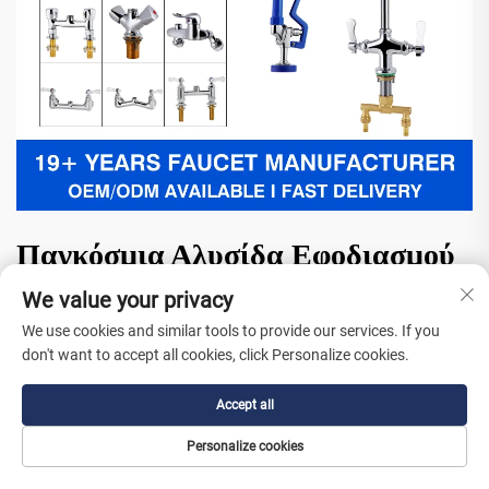
Παγκόσμια Αλυσίδα Εφοδιασμού
με Διαφανή Παρακολούθηση
We value your privacy
We use cookies and similar tools to provide our services. If you
Παραγγελιών σε Πραγματικό
don't want to accept all cookies, click Personalize cookies.
Χρόνο
Accept all
Το ισχυρό παγκόσμιο σύστημα εφοδιασμού της Youchu παρέχει
Personalize cookies
απόλυτη ασφάλεια μέσω διαφανούς διαχείρισης των logistics.
Διατηρούμε αξιόπιστες συνεργασίες με διεθνείς πράκτορες