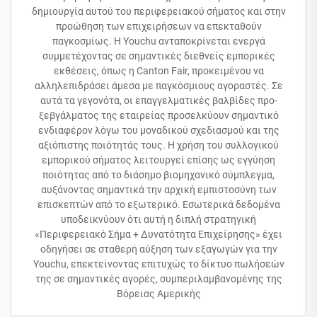
δημιουργία αυτού του περιφερειακού σήματος και στην
προώθηση των επιχειρήσεων να επεκταθούν
παγκοσμίως. Η Youchu ανταποκρίνεται ενεργά
συμμετέχοντας σε σημαντικές διεθνείς εμπορικές
εκθέσεις, όπως η Canton Fair, προκειμένου να
αλληλεπιδράσει άμεσα με παγκόσμιους αγοραστές. Σε
αυτά τα γεγονότα, οι επαγγελματικές βαλβίδες προ-
ξεβγάλματος της εταιρείας προσελκύουν σημαντικό
ενδιαφέρον λόγω του μοναδικού σχεδιασμού και της
αξιόπιστης ποιότητάς τους. Η χρήση του συλλογικού
εμπορικού σήματος λειτουργεί επίσης ως εγγύηση
ποιότητας από το διάσημο βιομηχανικό σύμπλεγμα,
αυξάνοντας σημαντικά την αρχική εμπιστοσύνη των
επισκεπτών από το εξωτερικό. Εσωτερικά δεδομένα
υποδεικνύουν ότι αυτή η διπλή στρατηγική
«Περιφερειακό Σήμα + Δυνατότητα Επιχείρησης» έχει
οδηγήσει σε σταθερή αύξηση των εξαγωγών για την
Youchu, επεκτείνοντας επιτυχώς το δίκτυο πωλήσεών
της σε σημαντικές αγορές, συμπεριλαμβανομένης της
Βόρειας Αμερικής