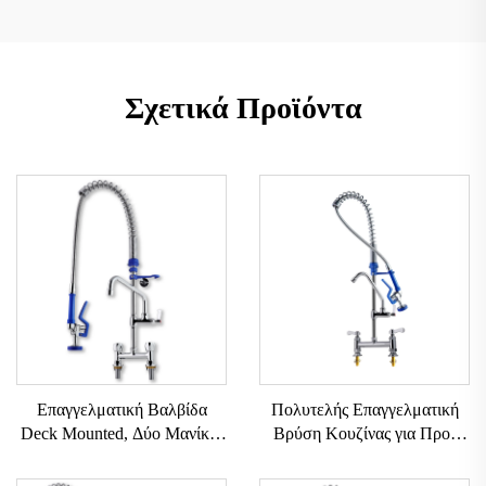
Σχετικά Προϊόντα
Επαγγελματική Βαλβίδα
Πολυτελής Επαγγελματική
Deck Mounted, Δύο Μανίκια
Βρύση Κουζίνας για Προ-
Ορείχαλκου, Αποσυρόμενη
Ξέβγαλμα, Λάστιχο, Διπλή
Προ-Ξέβγαλση, για Κουζίνα,
Λαβή, Από Ανοξείδωτο