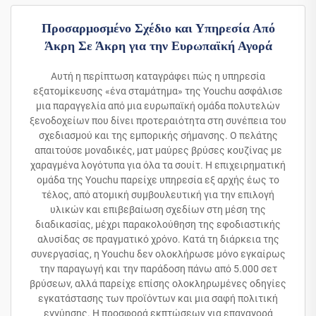
Προσαρμοσμένο Σχέδιο και Υπηρεσία Από
Άκρη Σε Άκρη για την Ευρωπαϊκή Αγορά
Αυτή η περίπτωση καταγράφει πώς η υπηρεσία
εξατομίκευσης «ένα σταμάτημα» της Youchu ασφάλισε
μια παραγγελία από μια ευρωπαϊκή ομάδα πολυτελών
ξενοδοχείων που δίνει προτεραιότητα στη συνέπεια του
σχεδιασμού και της εμπορικής σήμανσης. Ο πελάτης
απαιτούσε μοναδικές, ματ μαύρες βρύσες κουζίνας με
χαραγμένα λογότυπα για όλα τα σουίτ. Η επιχειρηματική
ομάδα της Youchu παρείχε υπηρεσία εξ αρχής έως το
τέλος, από ατομική συμβουλευτική για την επιλογή
υλικών και επιβεβαίωση σχεδίων στη μέση της
διαδικασίας, μέχρι παρακολούθηση της εφοδιαστικής
αλυσίδας σε πραγματικό χρόνο. Κατά τη διάρκεια της
συνεργασίας, η Youchu δεν ολοκλήρωσε μόνο εγκαίρως
την παραγωγή και την παράδοση πάνω από 5.000 σετ
βρύσεων, αλλά παρείχε επίσης ολοκληρωμένες οδηγίες
εγκατάστασης των προϊόντων και μια σαφή πολιτική
εγγύησης. Η προσφορά εκπτώσεων για επαναγορά