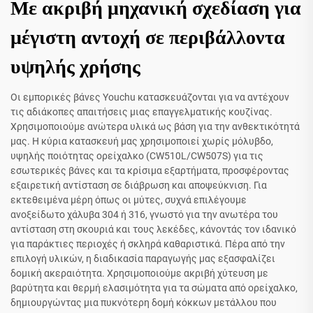
Με ακριβή μηχανική σχεδίαση για
μέγιστη αντοχή σε περιβάλλοντα
υψηλής χρήσης
Οι εμπορικές βάνες Youchu κατασκευάζονται για να αντέχουν
τις αδιάκοπες απαιτήσεις μιας επαγγελματικής κουζίνας.
Χρησιμοποιούμε ανώτερα υλικά ως βάση για την ανθεκτικότητά
μας. Η κύρια κατασκευή μας χρησιμοποιεί χωρίς μόλυβδο,
υψηλής ποιότητας ορείχαλκο (CW510L/CW507S) για τις
εσωτερικές βάνες και τα κρίσιμα εξαρτήματα, προσφέροντας
εξαιρετική αντίσταση σε διάβρωση και αποψεύκνιση. Για
εκτεθειμένα μέρη όπως οι μύτες, συχνά επιλέγουμε
ανοξείδωτο χάλυβα 304 ή 316, γνωστό για την ανωτέρα του
αντίσταση στη σκουριά και τους λεκέδες, κάνοντάς τον ιδανικό
για παράκτιες περιοχές ή σκληρά καθαριστικά. Πέρα από την
επιλογή υλικών, η διαδικασία παραγωγής μας εξασφαλίζει
δομική ακεραιότητα. Χρησιμοποιούμε ακριβή χύτευση με
βαρύτητα και θερμή ελασιμότητα για τα σώματα από ορείχαλκο,
δημιουργώντας μια πυκνότερη δομή κόκκων μετάλλου που