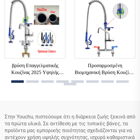
Εύκολη Εγκατάσταση,
Ατσάλι, Επιτραπέζια, Από
Μοχλός Χειρός, Βιομηχανική,
Ορείχαλκο, Βιομηχανική,
για Ξενοδοχεία
Ζεστό-Κρύο Νερό, Λεκάνη
βρύση Επαγγελματικής
Προσαρμοσμένη
Κουζίνας 2025 Υψηλής
Βιομηχανική Βρύση Κουζίνας
Ποιότητας Μπρούτζινη Με
Από Εργοστάσιο 32/38-
Τοποθέτηση Σε Πλατφόρμα
Ιντσών, Επιτραπέζιας
39\47\" Με Ανασυρόμενο
Τοποθέτησης, Διπλού
Εύκαμπτο Σωλήνα Και Διπλό
Μοχλού Από Ορείχαλκο, Με
Ψεκαστήρα Προ-
Ψεκαστήρα, Για Λεκάνη
Ξεβγάλματος Για Νιπτήρα Σε
Μείξης Ζεστού και Κρύου
Στην Youchu, πιστεύουμε ότι η διάρκεια ζωής ξεκινά από
Εμπορικό Κέντρο
Νερού
τα πρώτα υλικά. Σε αντίθεση με τις τυπικές βάνες, τα
προϊόντα μας εμπορικής ποιότητας σχεδιάζονται για να
αντέχουν χρήση υψηλής συχνότητας, ισχυρά καθαριστικά