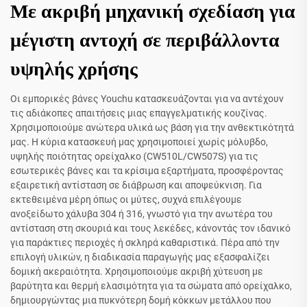
Με ακριβή μηχανική σχεδίαση για
μέγιστη αντοχή σε περιβάλλοντα
υψηλής χρήσης
Οι εμπορικές βάνες Youchu κατασκευάζονται για να αντέχουν
τις αδιάκοπες απαιτήσεις μιας επαγγελματικής κουζίνας.
Χρησιμοποιούμε ανώτερα υλικά ως βάση για την ανθεκτικότητά
μας. Η κύρια κατασκευή μας χρησιμοποιεί χωρίς μόλυβδο,
υψηλής ποιότητας ορείχαλκο (CW510L/CW507S) για τις
εσωτερικές βάνες και τα κρίσιμα εξαρτήματα, προσφέροντας
εξαιρετική αντίσταση σε διάβρωση και αποψεύκνιση. Για
εκτεθειμένα μέρη όπως οι μύτες, συχνά επιλέγουμε
ανοξείδωτο χάλυβα 304 ή 316, γνωστό για την ανωτέρα του
αντίσταση στη σκουριά και τους λεκέδες, κάνοντάς τον ιδανικό
για παράκτιες περιοχές ή σκληρά καθαριστικά. Πέρα από την
επιλογή υλικών, η διαδικασία παραγωγής μας εξασφαλίζει
δομική ακεραιότητα. Χρησιμοποιούμε ακριβή χύτευση με
βαρύτητα και θερμή ελασιμότητα για τα σώματα από ορείχαλκο,
δημιουργώντας μια πυκνότερη δομή κόκκων μετάλλου που