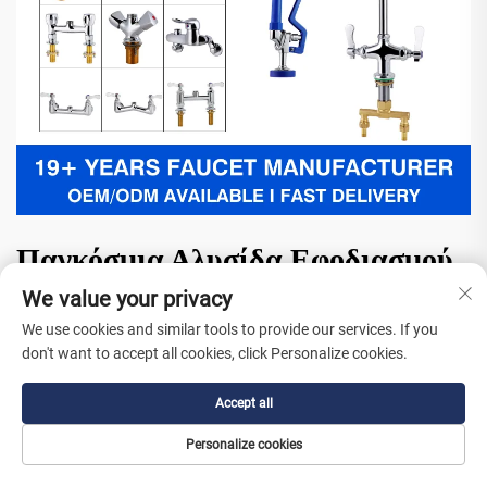
Παγκόσμια Αλυσίδα Εφοδιασμού
We value your privacy
με Διαφανή Παρακολούθηση
We use cookies and similar tools to provide our services. If you
Παραγγελιών σε Πραγματικό
don't want to accept all cookies, click Personalize cookies.
Χρόνο
Accept all
Το ισχυρό παγκόσμιο σύστημα εφοδιασμού της Youchu παρέχει
Personalize cookies
απόλυτη ασφάλεια μέσω διαφανούς διαχείρισης των logistics.