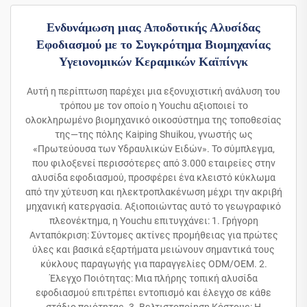
Ενδυνάμωση μιας Αποδοτικής Αλυσίδας
Εφοδιασμού με το Συγκρότημα Βιομηχανίας
Υγειονομικών Κεραμικών Καϊπίνγκ
Αυτή η περίπτωση παρέχει μια εξονυχιστική ανάλυση του
τρόπου με τον οποίο η Youchu αξιοποιεί το
ολοκληρωμένο βιομηχανικό οικοσύστημα της τοποθεσίας
της—της πόλης Kaiping Shuikou, γνωστής ως
«Πρωτεύουσα των Υδραυλικών Ειδών». Το σύμπλεγμα,
που φιλοξενεί περισσότερες από 3.000 εταιρείες στην
αλυσίδα εφοδιασμού, προσφέρει ένα κλειστό κύκλωμα
από την χύτευση και ηλεκτροπλακένωση μέχρι την ακριβή
μηχανική κατεργασία. Αξιοποιώντας αυτό το γεωγραφικό
πλεονέκτημα, η Youchu επιτυγχάνει: 1. Γρήγορη
Ανταπόκριση: Σύντομες ακτίνες προμήθειας για πρώτες
ύλες και βασικά εξαρτήματα μειώνουν σημαντικά τους
κύκλους παραγωγής για παραγγελίες ODM/OEM. 2.
Έλεγχο Ποιότητας: Μια πλήρης τοπική αλυσίδα
εφοδιασμού επιτρέπει εντοπισμό και έλεγχο σε κάθε