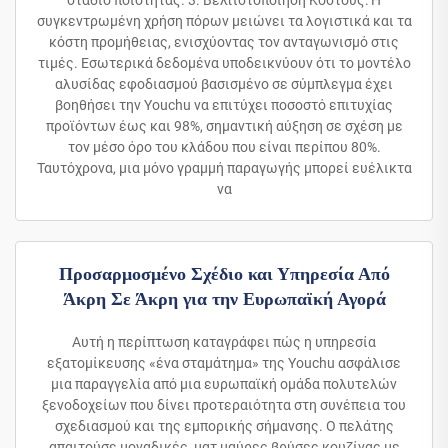
στάδιο ποιότητας. 3. Βελτιστοποίηση Κόστους: Η
συγκεντρωμένη χρήση πόρων μειώνει τα λογιστικά και τα
κόστη προμήθειας, ενισχύοντας τον ανταγωνισμό στις
τιμές. Εσωτερικά δεδομένα υποδεικνύουν ότι το μοντέλο
αλυσίδας εφοδιασμού βασισμένο σε σύμπλεγμα έχει
βοηθήσει την Youchu να επιτύχει ποσοστό επιτυχίας
προϊόντων έως και 98%, σημαντική αύξηση σε σχέση με
τον μέσο όρο του κλάδου που είναι περίπου 80%.
Ταυτόχρονα, μια μόνο γραμμή παραγωγής μπορεί ευέλικτα
να
Προσαρμοσμένο Σχέδιο και Υπηρεσία Από
Άκρη Σε Άκρη για την Ευρωπαϊκή Αγορά
Αυτή η περίπτωση καταγράφει πώς η υπηρεσία
εξατομίκευσης «ένα σταμάτημα» της Youchu ασφάλισε
μια παραγγελία από μια ευρωπαϊκή ομάδα πολυτελών
ξενοδοχείων που δίνει προτεραιότητα στη συνέπεια του
σχεδιασμού και της εμπορικής σήμανσης. Ο πελάτης
απαιτούσε μοναδικές, ματ μαύρες βρύσες κουζίνας με