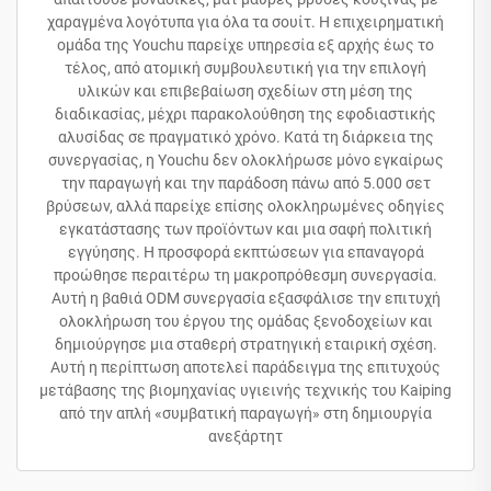
χαραγμένα λογότυπα για όλα τα σουίτ. Η επιχειρηματική
ομάδα της Youchu παρείχε υπηρεσία εξ αρχής έως το
τέλος, από ατομική συμβουλευτική για την επιλογή
υλικών και επιβεβαίωση σχεδίων στη μέση της
διαδικασίας, μέχρι παρακολούθηση της εφοδιαστικής
αλυσίδας σε πραγματικό χρόνο. Κατά τη διάρκεια της
συνεργασίας, η Youchu δεν ολοκλήρωσε μόνο εγκαίρως
την παραγωγή και την παράδοση πάνω από 5.000 σετ
βρύσεων, αλλά παρείχε επίσης ολοκληρωμένες οδηγίες
εγκατάστασης των προϊόντων και μια σαφή πολιτική
εγγύησης. Η προσφορά εκπτώσεων για επαναγορά
προώθησε περαιτέρω τη μακροπρόθεσμη συνεργασία.
Αυτή η βαθιά ODM συνεργασία εξασφάλισε την επιτυχή
ολοκλήρωση του έργου της ομάδας ξενοδοχείων και
δημιούργησε μια σταθερή στρατηγική εταιρική σχέση.
Αυτή η περίπτωση αποτελεί παράδειγμα της επιτυχούς
μετάβασης της βιομηχανίας υγιεινής τεχνικής του Kaiping
από την απλή «συμβατική παραγωγή» στη δημιουργία
ανεξάρτητ