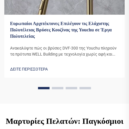
Ευρωπαίοι Αρχιτέκτονες Επιλέγουν τις Ελάχιστης
Πολυτέλειας Βρύσες Κουζίνας της Youchu σε Έργα
Πολυτελείας
Ανακαλύψτε πώς οι βρύσες DVF-300 της Youchu πληρούν
τα πρότυπα WELL Building με τεχνολογία χωρίς αφή και
επίστρωση PVD 10 ετών. Εμπιστεύονται από αρχιτέκτονες
στην Πολωνία, την Τσεχική Δημοκρατία και την Ουγγαρία.
ΔΕΙΤΕ ΠΕΡΙΣΣΟΤΕΡΑ
Δείτε γιατί οι πολυτελείς αναπτυξιακοί παράγοντες
επιλέγουν την Youchu—εξερευνήστε τα σχέδια για το ISH
Frankfurt 2025.
Μαρτυρίες Πελατών: Παγκόσμιοι