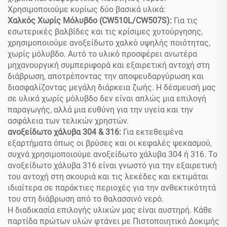
Χρησιμοποιούμε κυρίως δύο βασικά υλικά:
Χαλκός Χωρίς Μόλυβδο (CW510L/CW507S):
Για τις
εσωτερικές βαλβίδες και τις κρίσιμες χυτούργησης,
χρησιμοποιούμε ανοξείδωτο χαλκό υψηλής ποιότητας,
χωρίς μόλυβδο. Αυτό το υλικό προσφέρει ανωτέρα
μηχανουργική συμπεριφορά και εξαιρετική αντοχή στη
διάβρωση, αποτρέποντας την αποψευδαργύρωση και
διασφαλίζοντας μεγάλη διάρκεια ζωής. Η δέσμευσή μας
σε υλικά χωρίς μόλυβδο δεν είναι απλώς μια επιλογή
παραγωγής, αλλά μια ευθύνη για την υγεία και την
ασφάλεια των τελικών χρηστών.
ανοξείδωτο χάλυβα 304 & 316:
Για εκτεθειμένα
εξαρτήματα όπως οι βρύσες και οι κεφαλές ψεκασμού,
συχνά χρησιμοποιούμε ανοξείδωτο χάλυβα 304 ή 316. Το
ανοξείδωτο χάλυβα 316 είναι γνωστό για την εξαιρετική
του αντοχή στη σκουριά και τις λεκέδες και εκτιμάται
ιδιαίτερα σε παράκτιες περιοχές για την ανθεκτικότητά
του στη διάβρωση από το θαλασσινό νερό.
Η διαδικασία επιλογής υλικών μας είναι αυστηρή. Κάθε
παρτίδα πρώτων υλών φτάνει με Πιστοποιητικό Δοκιμής