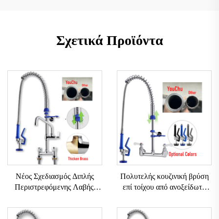
Σχετικά Προϊόντα
Νέος Σχεδιασμός Διπλής
Πολυτελής κουζινική βρύση
Περιστρεφόμενης Λαβής,
επί τοίχου από ανοξείδωτο
Επιτραπέζια Επαγγελματική
ατσάλι με δύο χειρολαβές,
Βρύση Κουζίνας,
προ-ξέβγαλμα, ζεστό και