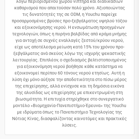
λόγω περιορισμένου χώρου νιπτήρα και διαδικασιών
καθαρισμού που απαιτούσαν πολύ χρόνο. Αξιοποιώντας
τις δυνατότητές της σε ODM, η Youchu παρείχε
προσαρμοσμένες βρύσες προ-ξεβγάλματος υψηλού τόξου
και εξοικονόμησης νερού. Η ενσωμάτωση προηγμένων
τεχνολογιών, όπως η πυρήνα βαλβίδας από κράμα μνήμης
για αντοχή σε συχνές εναλλαγές ζεστού/κρύου νερού,
είχε ως αποτέλεσμα μείωση κατά 15% του χρόνου προ-
ξεβγάλματος ανά σκεύος λόγω της ισχυρής ψεκαστικής
λειτουργίας. Επιπλέον, ο σχεδιασμός βελτιστοποιημένος
για εξοικονόμηση νερού βοήθησε κάθε κατάστημα να
εξοικονομεί περίπου 60 τόνους νερού ετησίως. Αυτή η
λύση όχι μόνο αύξησε την αποδοτικότητα στο πίσω μέρος
της επιχείρησης, αλλά ενίσχυσε και τη δημόσια εικόνα
της αλυσίδας ως επιχείρησης με επικεντρωμένη στη
βιωσιμότητα. Η επιτυχία στηρίχθηκε στο συνεργατικό
μοντέλο «Βιομηχανία-Πανεπιστήμιο-Έρευνα» της Youchu
με ιδρύματα όπως το Πανεπιστήμιο Τεχνολογίας της
Νότιας Κίνας, διασφαλίζοντας καινοτόμες και πρακτικές
λύσεις.