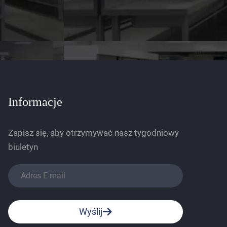
Informacje
Zapisz się, aby otrzymywać nasz tygodniowy
biuletyn
Wyślij