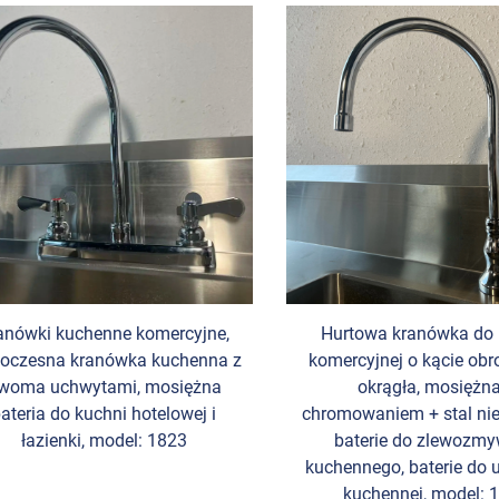
anówki kuchenne komercyjne,
Hurtowa kranówka do 
oczesna kranówka kuchenna z
komercyjnej o kącie obr
woma uchwytami, mosiężna
okrągła, mosiężna
ateria do kuchni hotelowej i
chromowaniem + stal ni
łazienki, model: 1823
baterie do zlewozm
kuchennego, baterie do
kuchennej, model: 