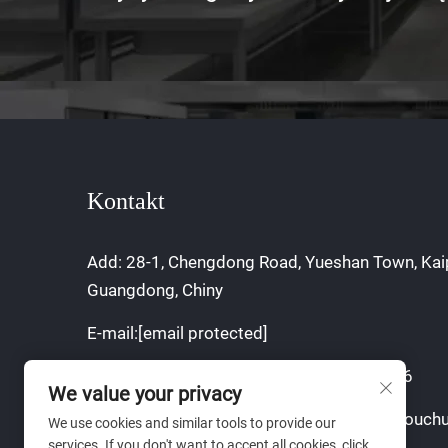
Kontakt
Add: 28-1, Chengdong Road, Yueshan Town, Kai
Guangdong, Chiny
E-mail:
[email protected]
Komórkowy/WhatsApp:
+86 17765756706
We value your privacy
Prawa autorskie © 2025 firmy Jiangmen Youchu
We use cookies and similar tools to provide our
services. If you don't want to accept all cookies, click
Co., Ltd.