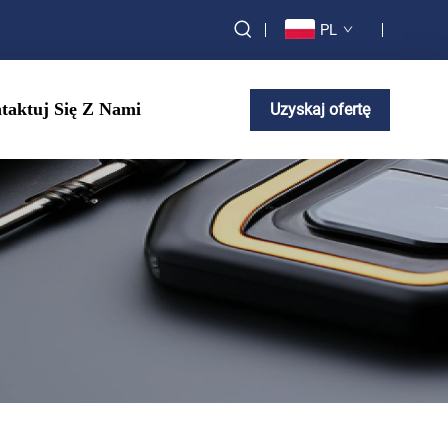
PL
taktuj Się Z Nami
Uzyskaj ofertę