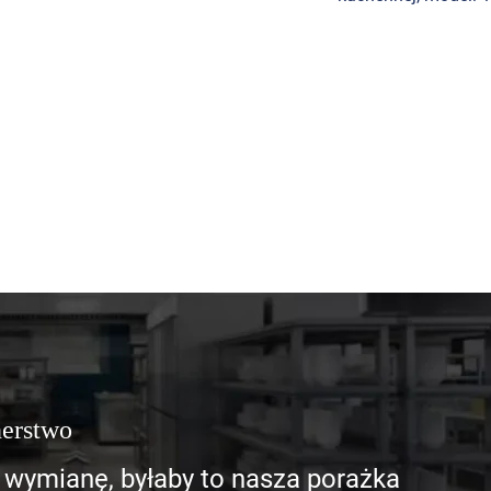
nerstwo
 wymianę, byłaby to nasza porażka