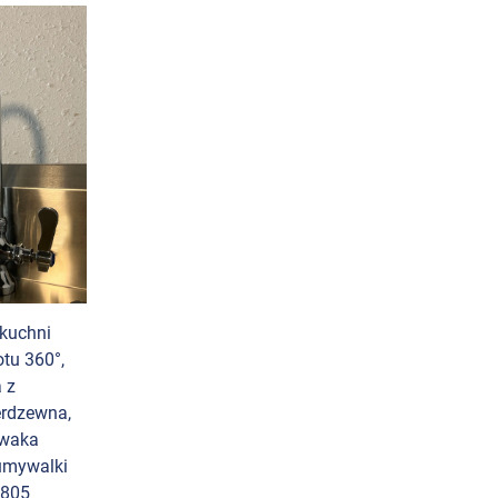
kuchni
otu 360°,
 z
erdzewna,
ywaka
 umywalki
1805