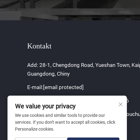
Kontakt
Add: 28-1, Chengdong Road, Yueshan Town, Kai
Guangdong, Chiny
E-mail:
[email protected]
Komórkowy/WhatsApp:
+86 17765756706
We value your privacy
Prawa autorskie © 2025 firmy Jiangmen Youchu
We use cookies and similar tools to provide our
services. If you don't want to accept all cookies, click
Co., Ltd.
Personalize cookies.
Polityka prywatności