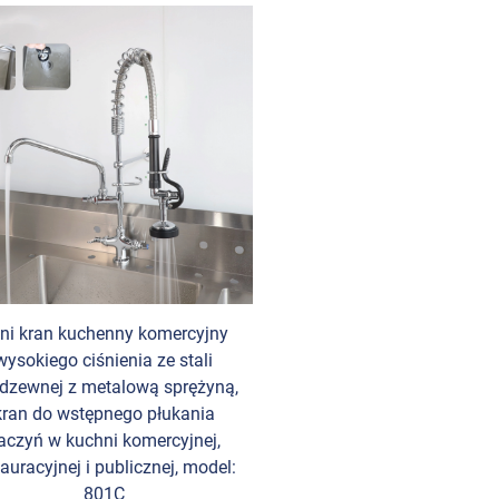
ni kran kuchenny komercyjny
wysokiego ciśnienia ze stali
rdzewnej z metalową sprężyną,
kran do wstępnego płukania
aczyń w kuchni komercyjnej,
tauracyjnej i publicznej, model:
801C