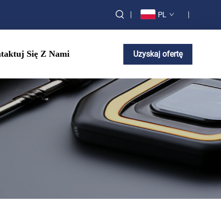
PL
taktuj Się Z Nami
Uzyskaj ofertę