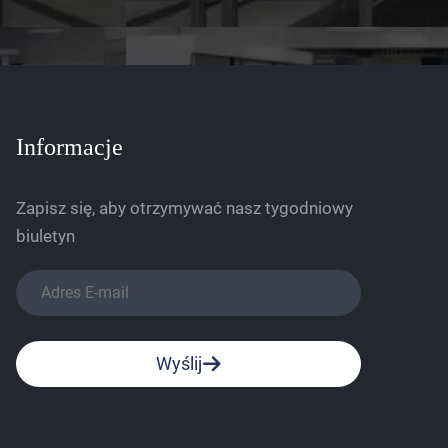
Informacje
Zapisz się, aby otrzymywać nasz tygodniowy
biuletyn
Wyślij