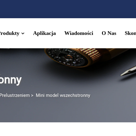
Produkty
Aplikacja
Wiadomości
O Nas
Skon
onny
relustrzeniem
>
Mini model wszechstronny