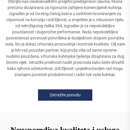
Otkrijte naš visokokvalitetni proljetni predispršivni slavine, fiksna
precizno dizajnirana za rigorozne zahtjeve komercijalnih kuhinja.
Izgrađen je od čvrstog čistog bakra s zaštitnim kromiranjem za
otpornost na koroziju i izdržljivost, a smješten je u robusnom tijelu
od nehrđajućeg čelika 304, izgrađen je za nepokolebljivu
pouzdanost i dugoročne performanse. Naša nepokolebljiva
posvećenost izvrsnosti potvrđena je dosljednom stopom povratka
nula, što je dokaz vrhunske proizvodnje i kontrole kvalitete. Cilj nam
je biti vaš pouzdan partner, koji pruža više od samo opreme -
nudimo pouzdana, vrhunska kuhinjska rješenja dizajnirana za dug
životni vijek. Istražite prednosti naših proizvoda kako biste shvatili
kako njihova učinkovitost, izdržljivost i pojednostavljen rad mogu
značajno povećati produktivnost i radni tok vaše kuhinje.
Zatražite ponudu
Neusporediva kvaliteta i usluga