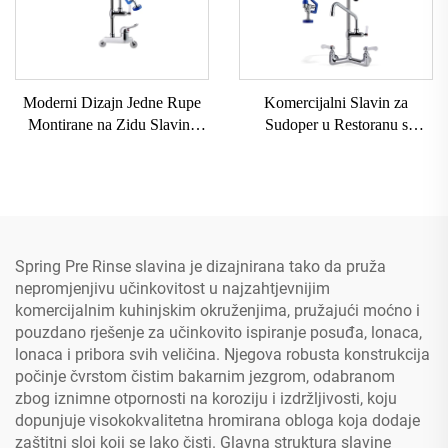
Moderni Dizajn Jedne Rupe
Komercijalni Slavin za
Montirane na Zidu Slavina
Sudoper u Restoranu s
Laka Instalacija za Upotrebu u
Prelaznim Pištoljem za
Kuhinji Hotela s Reguliranjem
Ispiranje Mješalica za
Visine 2-Rupna Pre Rinse
Kuhinjski Sudoper Zidni
Jedinica
Kuhinjski Slavin za Prelazno
Ispiranje
Spring Pre Rinse slavina je dizajnirana tako da pruža
nepromjenjivu učinkovitost u najzahtjevnijim
komercijalnim kuhinjskim okruženjima, pružajući moćno i
pouzdano rješenje za učinkovito ispiranje posuđa, lonaca,
lonaca i pribora svih veličina. Njegova robusta konstrukcija
počinje čvrstom čistim bakarnim jezgrom, odabranom
zbog iznimne otpornosti na koroziju i izdržljivosti, koju
dopunjuje visokokvalitetna hromirana obloga koja dodaje
zaštitni sloj koji se lako čisti. Glavna struktura slavine