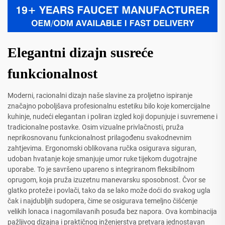
Elegantni dizajn susreće
funkcionalnost
Moderni, racionalni dizajn naše slavine za proljetno ispiranje
značajno poboljšava profesionalnu estetiku bilo koje komercijalne
kuhinje, nudeći elegantan i poliran izgled koji dopunjuje i suvremene i
tradicionalne postavke. Osim vizualne privlačnosti, pruža
neprikosnovanu funkcionalnost prilagođenu svakodnevnim
zahtjevima. Ergonomski oblikovana ručka osigurava siguran,
udoban hvatanje koje smanjuje umor ruke tijekom dugotrajne
uporabe. To je savršeno upareno s integriranom fleksibilnom
oprugom, koja pruža izuzetnu manevarsku sposobnost. Čvor se
glatko proteže i povlači, tako da se lako može doći do svakog ugla
čak i najdubljih sudopera, čime se osigurava temeljno čišćenje
velikih lonaca i nagomilavanih posuđa bez napora. Ova kombinacija
pažljivog dizajna i praktičnog inženjerstva pretvara jednostavan