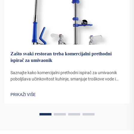
Zašto svaki restoran treba komercijalni prethodni
ispirač za umivaonik
Saznajte kako komercijalni prethodni ispirač za umivaonik
poboljšava učinkovitost kuhinje, smanjuje troškove vode i
poboljšava higijenu. Doznajte zašto se 90% vodećih
restorana oslanja na ovaj ključni alat. Pogledajte stvarne
PRIKAŽI VIŠE
uštede već sada.