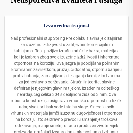
Izvanredna trajnost
Naš profesionalni stup Spring Pre oplaku slavina je dizajniran
za izuzetnu izdržljivost u zahtjevnim komercijalnim
kuhinjama. To je pažljivo izrađen od čiste bakra, materijala
koji je izabran zbog svoje izuzetne izdržljivosti i inherentne
otpornosti na koroziju. Ova jezgra je poboljšana poliranim
kromiranim završetkom, pružajući dodatnu, otpornu barijeru
protiv habanja, zamagljivanja i izlaganja kemijskim tvarima
za jednostavno održavanje. Stručni integritet slavine
definiran je njegovim glavnim tijelom, izrađenim od teškog
nehrđajućeg čelika 304 s debljinom zida od 3 mm. Ova
robusta konstrukcija osigurava vrhunsku otpornost na fizički
udar, visok pritisak vode i stalnu vlage. Sinergija ovih
vrhunskih materijala jamči izuzetnu dugovječnost i otpornost
na koroziju, što se izravno prevodi u smanjenje troškova
održavanja, manje smetnji u radu i produžen životni vijek
proizvoda, pružajući izvanredan smirenost uma i vrhunski