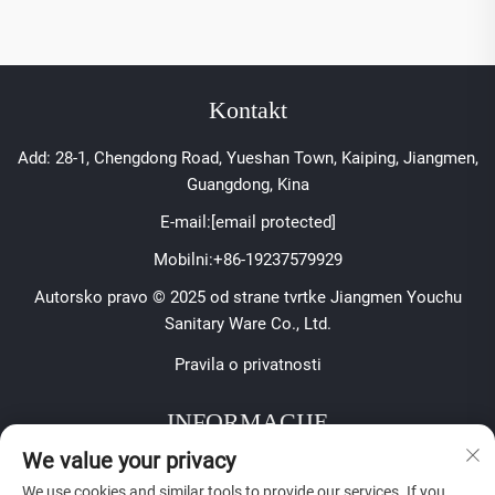
Kontakt
Add: 28-1, Chengdong Road, Yueshan Town, Kaiping, Jiangmen,
Guangdong, Kina
E-mail:
[email protected]
Mobilni:
+86-19237579929
Autorsko pravo © 2025 od strane tvrtke Jiangmen Youchu
Sanitary Ware Co., Ltd.
Pravila o privatnosti
INFORMACIJE
We value your privacy
Prijavite se za primanje našeg tjednog biltena
We use cookies and similar tools to provide our services. If you