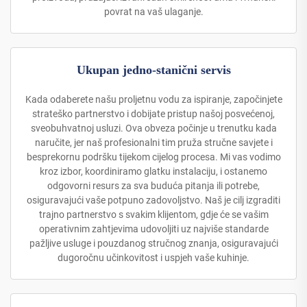
povrat na vaš ulaganje.
Ukupan jedno-stanični servis
Kada odaberete našu proljetnu vodu za ispiranje, započinjete
strateško partnerstvo i dobijate pristup našoj posvećenoj,
sveobuhvatnoj usluzi. Ova obveza počinje u trenutku kada
naručite, jer naš profesionalni tim pruža stručne savjete i
besprekornu podršku tijekom cijelog procesa. Mi vas vodimo
kroz izbor, koordiniramo glatku instalaciju, i ostanemo
odgovorni resurs za sva buduća pitanja ili potrebe,
osiguravajući vaše potpuno zadovoljstvo. Naš je cilj izgraditi
trajno partnerstvo s svakim klijentom, gdje će se vašim
operativnim zahtjevima udovoljiti uz najviše standarde
pažljive usluge i pouzdanog stručnog znanja, osiguravajući
dugoročnu učinkovitost i uspjeh vaše kuhinje.