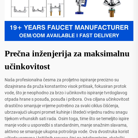
Prečna inženjerija za maksimalnu
učinkovitost
Naša profesionalna česma za proljetno ispiranje precizno su
dizajnirana da pruža konstantno visok pritisak, fokusiran protok
vode, što je neophodno za brzo i učinkovito ispiranje tvrdoglavog
otpada hrane s posuđa, posuđa i pribora. Ova ciljana učinkovitost
drastično smanjuje vrijeme potrebno za svaki ciklus čišćenja,
ubrzavajući ukupni promet kuhinje i štedeći vrijednu radnu snagu
tijekom vrhunskih sati rada. Osim toga, time što se temeljito ispire
manje vode u usporedbi s standardnim, manje snažnim slavama,
aktivno se smanjuje ukupna potrošnja vode. Ova dvostruka korist