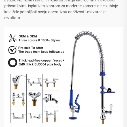
uštede vremena i kritičnih resursa čini ga inteligentnim, ekološki
prihvatljivim i isplativim izborom za moderne komercijalne kuhinje
koje žele poboljšati svoju operativnu održivost i ostvarenje
rezultata.