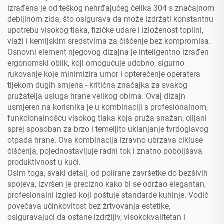
izrađena je od teškog nehrđajućeg čelika 304 s značajnom
debljinom zida, što osigurava da može izdržati konstantnu
upotrebu visokog tlaka, fizičke udare i izloženost toplini,
vlaži i kemijskim sredstvima za čišćenje bez kompromisa.
Osnovni element njegovog dizajna je inteligentno izrađen
ergonomski oblik, koji omogućuje udobno, sigurno
rukovanje koje minimizira umor i opterećenje operatera
tijekom dugih smjena - kritična značajka za svakog
pružatelja usluga hrane velikog obima. Ovaj dizajn
usmjeren na korisnika je u kombinaciji s profesionalnom,
funkcionalnošću visokog tlaka koja pruža snažan, ciljani
sprej sposoban za brzo i temeljito uklanjanje tvrdoglavog
otpada hrane. Ova kombinacija izravno ubrzava cikluse
čišćenja, pojednostavljuje radni tok i znatno poboljšava
produktivnost u kući.
Osim toga, svaki detalj, od polirane završetke do bezšivih
spojeva, izvršen je precizno kako bi se održao elegantan,
profesionalni izgled koji poštuje standarde kuhinje. Vodič
povećava učinkovitost bez žrtvovanja estetike,
osiguravajući da ostane izdržljiv, visokokvalitetan i