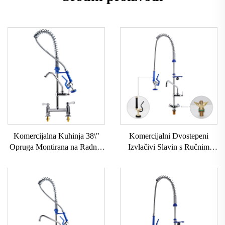
Komercijalna Kuhinja 38\"
Komercijalni Dvostepeni
Opruga Montirana na Radnoj
Izvlačivi Slavin s Ručnim
Plohi Slavina Regulirana
Kotačem za Prelazno Ispiranje
Visina Rotacijskog Izliva Pre
Pričvršćen na Ploču Podesiva
Rinse Topla Hladna Mješalica
Visina Lako Ugradnja Ručni
Za Vodu Cijevi 2-Rupna
Kotači Opcije Kuhinjski
Sudoper Jednostruki