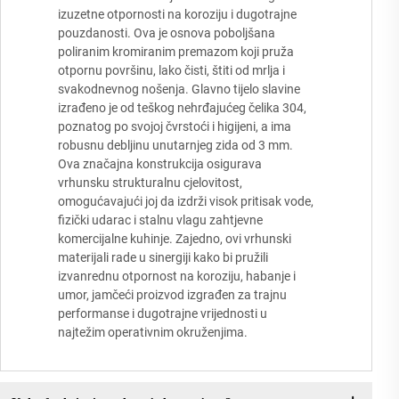
izuzetne otpornosti na koroziju i dugotrajne
pouzdanosti. Ova je osnova poboljšana
poliranim kromiranim premazom koji pruža
otpornu površinu, lako čisti, štiti od mrlja i
svakodnevnog nošenja. Glavno tijelo slavine
izrađeno je od teškog nehrđajućeg čelika 304,
poznatog po svojoj čvrstoći i higijeni, a ima
robusnu debljinu unutarnjeg zida od 3 mm.
Ova značajna konstrukcija osigurava
vrhunsku strukturalnu cjelovitost,
omogućavajući joj da izdrži visok pritisak vode,
fizički udarac i stalnu vlagu zahtjevne
komercijalne kuhinje. Zajedno, ovi vrhunski
materijali rade u sinergiji kako bi pružili
izvanrednu otpornost na koroziju, habanje i
umor, jamčeći proizvod izgrađen za trajnu
performanse i dugotrajne vrijednosti u
najtežim operativnim okruženjima.