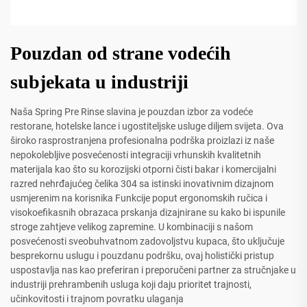
Pouzdan od strane vodećih
subjekata u industriji
Naša Spring Pre Rinse slavina je pouzdan izbor za vodeće
restorane, hotelske lance i ugostiteljske usluge diljem svijeta. Ova
široko rasprostranjena profesionalna podrška proizlazi iz naše
nepokolebljive posvećenosti integraciji vrhunskih kvalitetnih
materijala kao što su korozijski otporni čisti bakar i komercijalni
razred nehrđajućeg čelika 304 sa istinski inovativnim dizajnom
usmjerenim na korisnika Funkcije poput ergonomskih ručica i
visokoefikasnih obrazaca prskanja dizajnirane su kako bi ispunile
stroge zahtjeve velikog zapremine. U kombinaciji s našom
posvećenosti sveobuhvatnom zadovoljstvu kupaca, što uključuje
besprekornu uslugu i pouzdanu podršku, ovaj holistički pristup
uspostavlja nas kao preferiran i preporučeni partner za stručnjake u
industriji prehrambenih usluga koji daju prioritet trajnosti,
učinkovitosti i trajnom povratku ulaganja