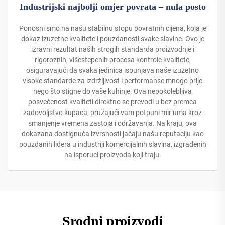
Industrijski najbolji omjer povrata – nula posto
Ponosni smo na našu stabilnu stopu povratnih cijena, koja je
dokaz izuzetne kvalitete i pouzdanosti svake slavine. Ovo je
izravni rezultat naših strogih standarda proizvodnje i
rigoroznih, višestepenih procesa kontrole kvalitete,
osiguravajući da svaka jedinica ispunjava naše izuzetno
visoke standarde za izdržljivost i performanse mnogo prije
nego što stigne do vaše kuhinje. Ova nepokolebljiva
posvećenost kvaliteti direktno se prevodi u bez premca
zadovoljstvo kupaca, pružajući vam potpuni mir uma kroz
smanjenje vremena zastoja i održavanja. Na kraju, ova
dokazana dostignuća izvrsnosti jačaju našu reputaciju kao
pouzdanih lidera u industriji komercijalnih slavina, izgrađenih
na isporuci proizvoda koji traju.
Srodni proizvodi