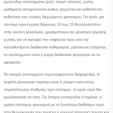
αμυλώδεις υπολείμματα (ρύζι, πουρέ πατάτας, χυλός
κριθαριού) σκληραίνονται καθώς ψύχονται και καθίστανται
ανθεκτικά στις τυπικές διερχόμενες ψεκασμού. Για αυτά, μια
σύντομη προ-έγχυση διάρκειας 10 έως 15 δευτερολέπτων
στην λεκάνη ψεκασμού, χρησιμοποιώντας ψεκασμό χαμηλής
γωνίας για να καλύψει την επιφάνεια πριν από την
κατευθυνόμενη διαδικασία καθαρισμού, μαλακώνει επαρκώς
τα υπολείμματα ώστε η κύρια διαδικασία ψεκασμού να τα
αφαιρέσει.
Τα λιπαρά υπολείμματα συμπεριφέρονται διαφορετικά. Η
κεφαλή ψεκασμού παράγει κρύο ή χλιαρό νερό στους
περισσότερους σταθμούς προ-πλύσιμος· το κρύο νερό δεν
εμουλσιοποιεί τα λίπη. Για λιπαρά κατσαρόλια ή τηγάνια, η
χρήση σύντομου ψεκασμού με το ζεστότερο διαθέσιμο νερό
(στη θερμοκρασία που παρέχει η γραμμή παροχής) πρώτα και