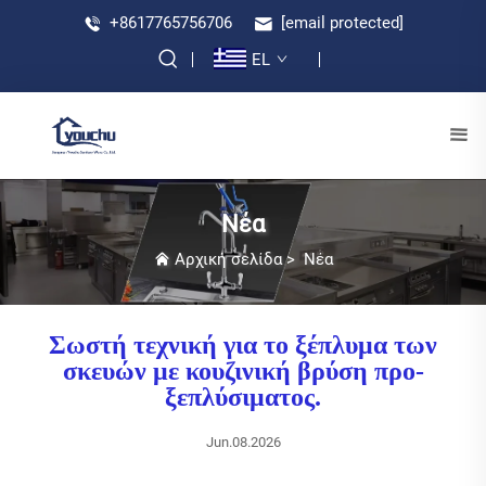
+8617765756706
[email protected]
EL
Νέα
Αρχική σελίδα
>
Νέα
Σωστή τεχνική για το ξέπλυμα των
σκευών με κουζινική βρύση προ-
ξεπλύσιματος.
Jun.08.2026