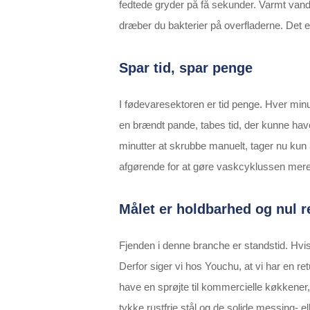
fedtede gryder på få sekunder. Varmt vand
dræber du bakterier på overfladerne. Det er
Spar tid, spar penge
I fødevaresektoren er tid penge. Hver min
en brændt pande, tabes tid, der kunne have
minutter at skrubbe manuelt, tager nu ku
afgørende for at gøre vaskcyklussen mere e
Målet er holdbarhed og nul r
Fjenden i denne branche er standstid. Hvis
Derfor siger vi hos Youchu, at vi har en re
have en sprøjte til kommercielle køkkener, s
tykke rustfrie stål og de solide messing- 