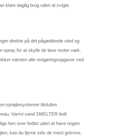
n klare daglig brug uden at svigte.
peger direkte på det pågældende sted og
r-spray for at skylle de løse rester væk.
dækker næsten alle rengøringsopgaver ved
en-sprøjtesystemer tilsluttes
sniveau. Varmt vand SMELTER fedt
lige hen over fedtet uden at have nogen
ten, kan du fjerne selv de mest grimme,