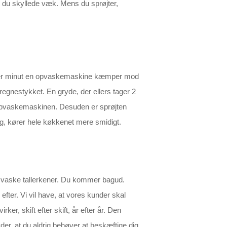
, du skyllede væk. Mens du sprøjter,
. Hver minut en opvaskemaskine kæmper mod
regnestykket. En gryde, der ellers tager 2
 opvaskemaskinen. Desuden er sprøjten
ig, kører hele køkkenet mere smidigt.
kke vaske tallerkener. Du kommer bagud.
efter. Vi vil have, at vores kunder skal
er, skift efter skift, år efter år. Den
der, at du aldrig behøver at beskæftige dig