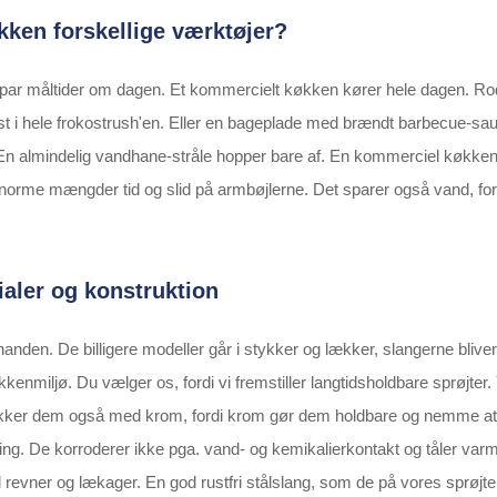
kken forskellige værktøjer?
par måltider om dagen. Et kommercielt køkken kører hele dagen. Roden
st i hele frokostrush'en. Eller en bageplade med brændt barbecue-sau
. En almindelig vandhane-stråle hopper bare af. En kommerciel køkken
enorme mængder tid og slid på armbøjlerne. Det sparer også vand, fordi
ialer og konstruktion
nden. De billigere modeller går i stykker og lækker, slangerne bli
køkkenmiljø. Du vælger os, fordi vi fremstiller langtidsholdbare sprø
rækker dem også med krom, fordi krom gør dem holdbare og nemme at tør
ling. De korroderer ikke pga. vand- og kemikalierkontakt og tåler var
lig til revner og lækager. En god rustfri stålslang, som de på vores sprøjte