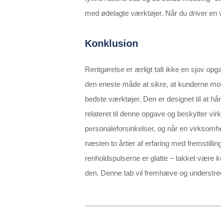
med ødelagte værktøjer. Når du driver en v
Konklusion
Rentgørelse er ærligt talt ikke en sjov op
den eneste måde at sikre, at kunderne mod
bedste værktøjer. Den er designet til at 
relateret til denne opgave og beskytter v
personaleforsinkelser, og når en virksomhed
næsten to årtier af erfaring med fremstilli
renholdspulserne er glatte – takket være 
den. Denne tab vil fremhæve og understre