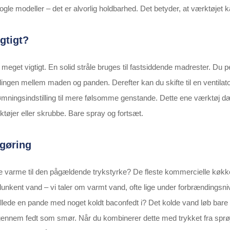
e modeller – det er alvorlig holdbarhed. Det betyder, at værktøjet ka
gtigt?
meget vigtigt. En solid stråle bruges til fastsiddende madrester. Du 
dingen mellem maden og panden. Derefter kan du skifte til en ventilato
rømningsindstilling til mere følsomme genstande. Dette ene værktøj 
rktøjer eller skrubbe. Bare spray og fortsæt.
ngøring
førte varme til den pågældende trykstyrke? De fleste kommercielle køkk
 lunkent vand – vi taler om varmt vand, ofte lige under forbrænding
llede en pande med noget koldt baconfedt i? Det kolde vand løb bare 
ennem fedt som smør. Når du kombinerer dette med trykket fra sprøj