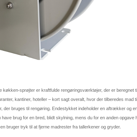
køkken-sprøjter er kraftfulde rengøringsværktøjer, der er beregnet til
anter, kantiner, hoteller – kort sagt overalt, hvor der tilberedes mad t
lrør, der bruges til rengøring. Endestykket indeholder en aftrækker og 
ve brug for en bred, blidt skylning, mens du for en anden opgave har
en bruger tryk til at fjerne madrester fra tallerkener og gryder.