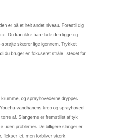
 er på et helt andet niveau. Forestil dig
ce. Du kan ikke bare lade den ligge og
-sprøjte skærer lige igennem. Trykket
 du bruger en fokuseret stråle i stedet for
ver krumme, og sprayhovederne drypper.
jter. Youchu-vandhanens krop og sprayhoved
re af. Slangerne er fremstillet af tyk
me uden problemer. De billigere slanger er
r, flekser let, men forbliver stærk.