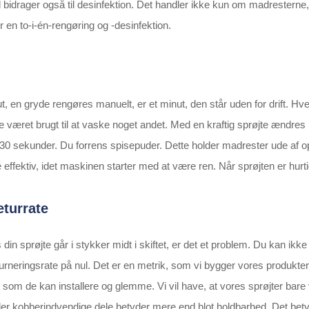
 bidrager også til desinfektion. Det handler ikke kun om madresterne
 en to-i-én-rengøring og -desinfektion.
ut, en gryde rengøres manuelt, er et minut, den står uden for drift
 været brugt til at vaske noget andet. Med en kraftig sprøjte ændres 
n 30 sekunder. Du forrens spisepuder. Dette holder madrester ude af
ffektiv, idet maskinen starter med at være ren. Når sprøjten er hurt
eturrate
 din sprøjte går i stykker midt i skiftet, er det et problem. Du kan i
turneringsrate på nul. Det er en metrik, som vi bygger vores produkter 
om de kan installere og glemme. Vi vil have, at vores sprøjter bare virk
eller kobberindvendige dele betyder mere end blot holdbarhed. Det bety