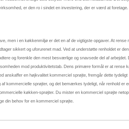
irksomhed, er den ro i sindet en investering, der er værd at foretage.
gave, men i en køkkenmiljø er det en af de vigtigste opgaver. At rens
tager sikkert og uforurenet mad. Ved at understøtte renholdet er den
håndtere og forenkle den mest besværlige og snavsede del af arbejdet
irksomheden mod produktivitetstab. Dens primære formål er at rense k
 anskaffer en højkvalitet kommerciel sprøjte, fremgår dette tydeligt a
ng af kommercielle sprøjter, og det bemærkes tydeligt, når renhold er 
kommercielle køkken-sprøjter. Du mister en kommerciel sprøjte netop
ge din behov for en kommerciel sprøjte.