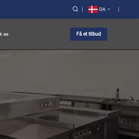
DA
t os
Få et tilbud