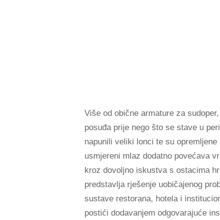
Više od obične armature za sudoper, p
posuđa prije nego što se stave u peri
napunili veliki lonci te su opremlje
usmjereni mlaz dodatno povećava vrije
kroz dovoljno iskustva s ostacima hr
predstavlja rješenje uobičajenog pro
sustave restorana, hotela i instituc
postići dodavanjem odgovarajuće inst