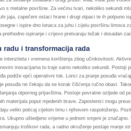
kivo s metalne površine. Za većinu tvari, nekoliko sekundi m
hi jaja, zapečeni ostaci hrane i drugi otpaci te ih potpuno is
segne i ispire dno lonaca za juhu i cijelu površinu limova z
prethodno ispiranje i crijevo pretvaraju težak i dosadan zad
 radu i transformacija rada
ntenziteta i vremena korištenja zbog učinkovitosti. Aktivn
 novim inovacijama to traje samo nekoliko sekundi. Postoji po
a podiže opći operativni tok. Lonci za pranje posuđa vraćaju
je posuđa ne čekaju da se korak čišćenja ručno obavi. Tako
lanjanja otpornog prljavština. Postoje povratne ozljede od p
ubih materijala poput mjedenih brave. Zaposlenici mogu preus
 daju veliki poticaj cijelom timu i njihovom raspoloženju. Poz
ora. Ukupno uštedjeno vrijeme u jednom smjeni je značajno
 smanjuju troškovi rada, a radno okruženje postaje manje st