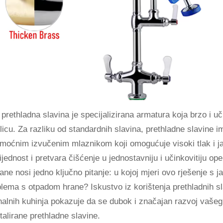
rethladna slavina je specijalizirana armatura koja brzo i uč
licu. Za razliku od standardnih slavina, prethladne slavine i
ne moćnim izvučenim mlaznikom koji omogućuje visoki tlak i 
dnost i pretvara čišćenje u jednostavniju i učinkovitiju ope
ane nosi jedno ključno pitanje: u kojoj mjeri ovo rješenje 
blema s otpadom hrane? Iskustvo iz korištenja prethladnih sl
ionalnih kuhinja pokazuje da se dubok i značajan razvoj vaš
alirane prethladne slavine.