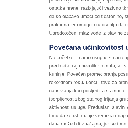
ostatka hrane, razbijajući vezivno t
da se olabave umaci od tjestenine, su
praktična jer omogućuju osoblju da do
Usredotočeni mlaz vode iz slavine za 
Povećana učinkovitost u
Na početku, imamo ukupno smanjenje i
predmeta traju nekoliko minuta, ali s
kuhinje. Povećan promet pranja posuđ
rekordnom roku. Lonci i tave za pran
naprezanja kao posljedica stalnog uk
iscrpljenost zbog stalnog trljanja gr
aktivnosti usluge. Predusisni slavini
timu da koristi manje vremena i nap
dana može biti značajna, jer se time