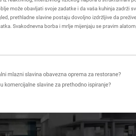
je može obavljati svoje zadatke i da vaša kuhinja zadrži svo
led, prethladne slavine postaju dovoljno izdržljive da preživ
atka. Svakodnevna borba i mrlje mijenjaju se pravim alatom, š
lni mlazni slavina obavezna oprema za restorane?
ju komercijalne slavine za prethodno ispiranje?