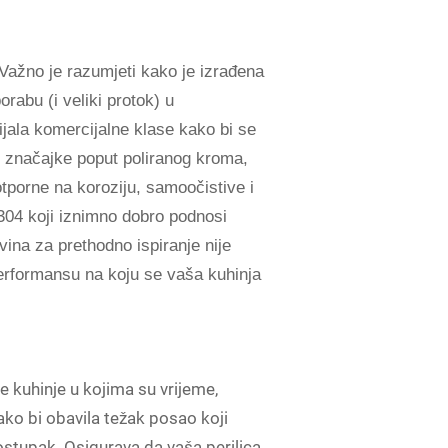
. Važno je razumjeti kako je izrađena
orabu (i veliki protok) u
jala komercijalne klase kako bi se
te značajke poput poliranog kroma,
tporne na koroziju, samoočistive i
e 304 koji iznimno dobro podnosi
vina za prethodno ispiranje nije
performansu na koju se vaša kuhinja
e kuhinje u kojima su vrijeme,
kako bi obavila težak posao koji
postupak. Osigurava da vaša perilica