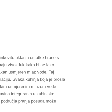
inkovito uklanja ostatke hrane s
maju visok luk kako bi se lako
jakan usmjeren mlaz vode. Taj
raciju. Svaka kuhinja koja je prošla
s jakim usmjerenim mlazom vode
avina integriranih u kuhinjske
eg područja pranja posuđa može