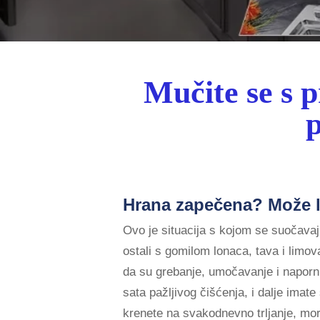
Mučite se s p
p
Hrana zapečena? Može l
Ovo je situacija s kojom se suočavaj
ostali s gomilom lonaca, tava i limo
da su grebanje, umočavanje i naporni 
sata pažljivog čišćenja, i dalje ima
krenete na svakodnevno trljanje, mora