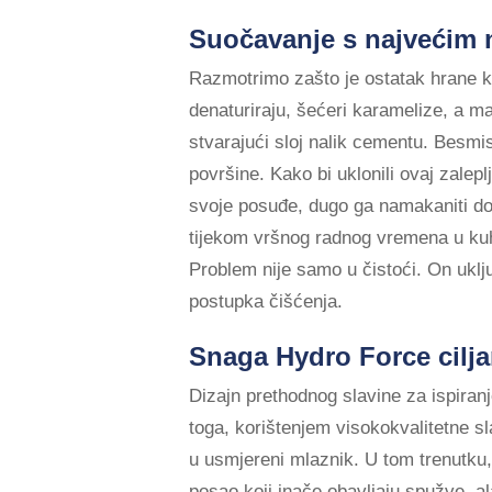
Suočavanje s najvećim n
Razmotrimo zašto je ostatak hrane koj
denaturiraju, šećeri karamelize, a m
stvarajući sloj nalik cementu. Besmi
površine. Kako bi uklonili ovaj zalep
svoje posuđe, dugo ga namakaniti dok 
tijekom vršnog radnog vremena u kuhinj
Problem nije samo u čistoći. On uklju
postupka čišćenja.
Snaga Hydro Force cilj
Dizajn prethodnog slavine za ispiranj
toga, korištenjem visokokvalitetne sl
u usmjereni mlaznik. U tom trenutku, 
posao koji inače obavljaju spužve, al