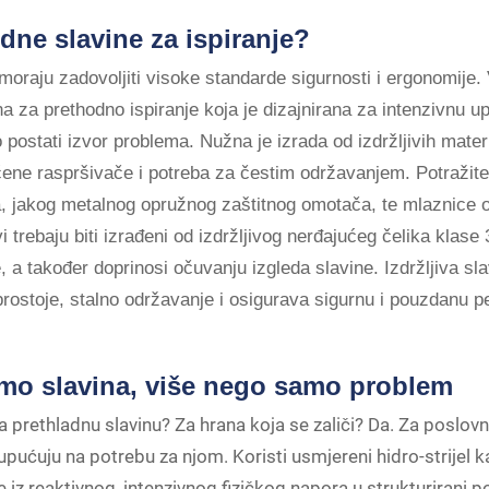
hodne slavine za ispiranje?
ji moraju zadovoljiti visoke standarde sigurnosti i ergonomije
a za prethodno ispiranje koja je dizajnirana za intenzivnu up
ostati izvor problema. Nužna je izrada od izdržljivih materi
štećene raspršivače i potreba za čestim održavanjem. Potraži
a, jakog metalnog opružnog zaštitnog omotača, te mlaznice o
i trebaju biti izrađeni od izdržljivog nerđajućeg čelika klas
, a također doprinosi očuvanju izgleda slavine. Izdržljiva sla
a prostoje, stalno održavanje i osigurava sigurnu i pouzdanu 
amo slavina, više nego samo problem
za prethladnu slavinu? Za hrana koja se zaliči? Da. Za poslovn
i upućuju na potrebu za njom. Koristi usmjereni hidro-strijel 
e iz reaktivnog, intenzivnog fizičkog napora u strukturirani 