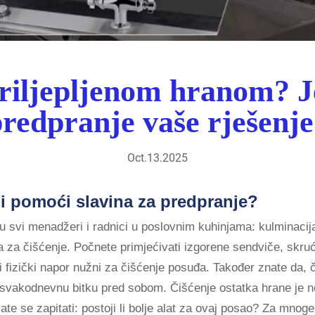
riljepljenom hranom? Je
redpranje vaše rješenj
Oct.13.2025
i pomoći slavina za predpranje?
u svi menadžeri i radnici u poslovnim kuhinjama: kulminacija
va za čišćenje. Počnete primjećivati izgorene sendviče, skr
fizički napor nužni za čišćenje posuđa. Također znate da, ča
te svakodnevnu bitku pred sobom. Čišćenje ostatka hrane je n
te se zapitati: postoji li bolje alat za ovaj posao? Za mnoge