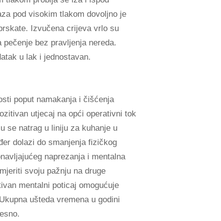
laza pod visokim tlakom dovoljno je
prskate. Izvučena crijeva vrlo su
a pečenje bez pravljenja nereda.
atak u lak i jednostavan.
osti poput namakanja i čišćenja
zitivan utjecaj na opći operativni tok
 se natrag u liniju za kuhanje u
đer dolazi do smanjenja fizičkog
onavljajućeg naprezanja i mentalna
mjeriti svoju pažnju na druge
itivan mentalni poticaj omogućuje
. Ukupna ušteda vremena u godini
resno.