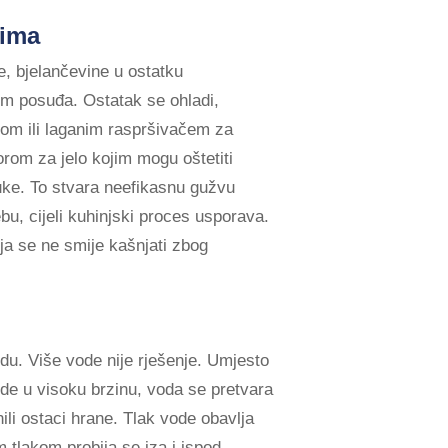
cima
je, bjelančevine u ostatku
nom posuđa. Ostatak se ohladi,
inom ili laganim raspršivačem za
orom za jelo kojim mogu oštetiti
ruke. To stvara neefikasnu gužvu
ebu, cijeli kuhinjski proces usporava.
oja se ne smije kašnjati zbog
odu. Više vode nije rješenje. Umjesto
ode u visoku brzinu, voda se pretvara
ili ostaci hrane. Tlak vode obavlja
m tlakom probija se iza i ispod