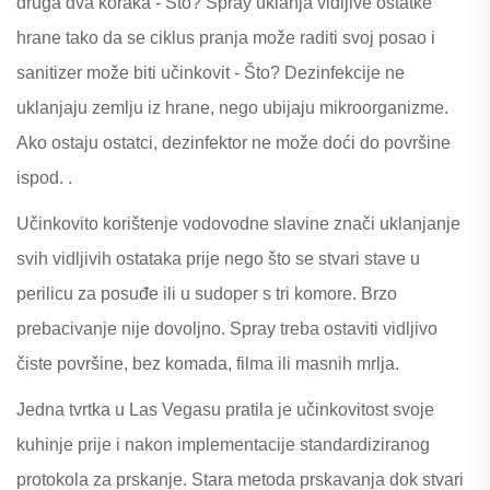
druga dva koraka
- Što? Spray uklanja vidljive ostatke
hrane tako da se ciklus pranja može raditi svoj posao i
sanitizer može biti učinkovit
- Što? Dezinfekcije ne
uklanjaju zemlju iz hrane, nego ubijaju mikroorganizme.
Ako ostaju ostatci, dezinfektor ne može doći do površine
ispod.
.
Učinkovito korištenje vodovodne slavine znači uklanjanje
svih vidljivih ostataka prije nego što se stvari stave u
perilicu za posuđe ili u sudoper s tri komore. Brzo
prebacivanje nije dovoljno. Spray treba ostaviti vidljivo
čiste površine, bez komada, filma ili masnih mrlja.
Jedna tvrtka u Las Vegasu pratila je učinkovitost svoje
kuhinje prije i nakon implementacije standardiziranog
protokola za prskanje. Stara metoda prskavanja dok stvari