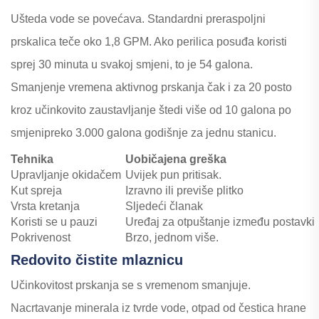
Ušteda vode se povećava. Standardni preraspoljni
prskalica teče oko 1,8 GPM. Ako perilica posuđa koristi
sprej 30 minuta u svakoj smjeni, to je 54 galona.
Smanjenje vremena aktivnog prskanja čak i za 20 posto
kroz učinkovito zaustavljanje štedi više od 10 galona po
smjenipreko 3.000 galona godišnje za jednu stanicu.
Tehnika
Uobičajena greška
Upravljanje okidačem
Uvijek pun pritisak.
Kut spreja
Izravno ili previše plitko
Vrsta kretanja
Sljedeći članak
Koristi se u pauzi
Uređaj za otpuštanje između postavki
Pokrivenost
Brzo, jednom više.
Redovito čistite mlaznicu
Učinkovitost prskanja se s vremenom smanjuje.
Nacrtavanje minerala iz tvrde vode, otpad od čestica hrane