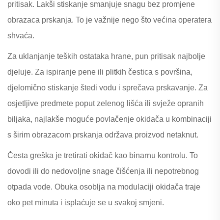
pritisak. Lakši stiskanje smanjuje snagu bez promjene
obrazaca prskanja. To je važnije nego što većina operatera
shvaća.
Za uklanjanje teških ostataka hrane, pun pritisak najbolje
djeluje. Za ispiranje pene ili plitkih čestica s površina,
djelomično stiskanje štedi vodu i sprečava prskavanje. Za
osjetljive predmete poput zelenog lišća ili svježe opranih
biljaka, najlakše moguće povlačenje okidača u kombinaciji
s širim obrazacom prskanja održava proizvod netaknut.
Česta greška je tretirati okidač kao binarnu kontrolu. To
dovodi ili do nedovoljne snage čišćenja ili nepotrebnog
otpada vode. Obuka osoblja na modulaciji okidača traje
oko pet minuta i isplaćuje se u svakoj smjeni.