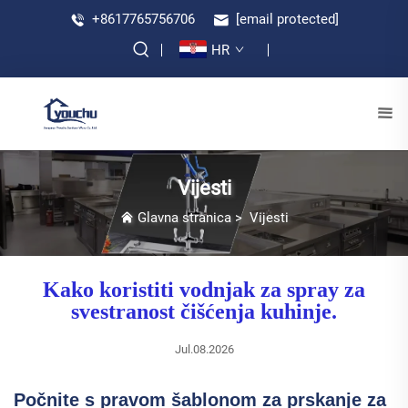
+8617765756706
[email protected]
HR
Vijesti
Glavna stranica
>
Vijesti
Kako koristiti vodnjak za spray za
svestranost čišćenja kuhinje.
Jul.08.2026
Počnite s pravom šablonom za prskanje za