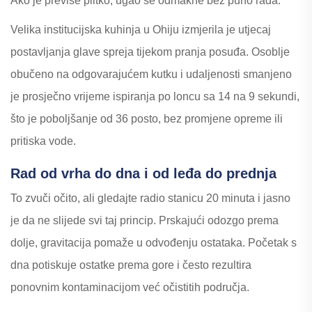
Ako je previše plitko, ugao se odmakne bez puno rada.
Velika institucijska kuhinja u Ohiju izmjerila je utjecaj
postavljanja glave spreja tijekom pranja posuđa. Osoblje
obučeno na odgovarajućem kutku i udaljenosti smanjeno
je prosječno vrijeme ispiranja po loncu sa 14 na 9 sekundi,
što je poboljšanje od 36 posto, bez promjene opreme ili
pritiska vode.
Rad od vrha do dna i od leđa do prednja
To zvuči očito, ali gledajte radio stanicu 20 minuta i jasno
je da ne slijede svi taj princip. Prskajući odozgo prema
dolje, gravitacija pomaže u odvođenju ostataka. Početak s
dna potiskuje ostatke prema gore i često rezultira
ponovnim kontaminacijom već očistitih područja.