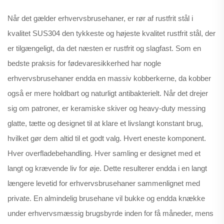
Når det gælder erhvervsbrusehaner, er rør af rustfrit stål i
kvalitet SUS304 den tykkeste og højeste kvalitet rustfrit stål, der
er tilgængeligt, da det næsten er rustfrit og slagfast. Som en
bedste praksis for fødevaresikkerhed har nogle
erhvervsbrusehaner endda en massiv kobberkerne, da kobber
også er mere holdbart og naturligt antibakterielt. Når det drejer
sig om patroner, er keramiske skiver og heavy-duty messing
glatte, tætte og designet til at klare et livslangt konstant brug,
hvilket gør dem altid til et godt valg. Hvert eneste komponent.
Hver overfladebehandling. Hver samling er designet med et
langt og krævende liv for øje. Dette resulterer endda i en langt
længere levetid for erhvervsbrusehaner sammenlignet med
private. En almindelig brusehane vil bukke og endda knække
under erhvervsmæssig brugsbyrde inden for få måneder, mens