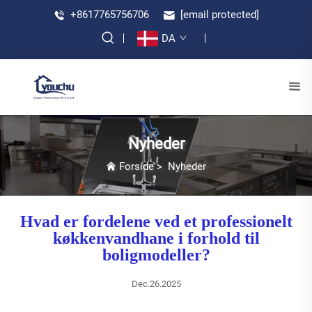
+8617765756706
[email protected]
DA
Nyheder
Forside
>
Nyheder
Hvad er fordelene ved et professionelt
køkkenvandhane i forhold til
boligmodeller?
Dec.26.2025