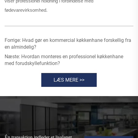
viser professionel holdning i forbindelse med
fødevarevirksomhed.
Forrige:
Hvad gør en kommercial køkkenhane forskellig fra
en almindelig?
Næste:
Hvordan monteres en professionel køkkenhane
med forudskyllefunktion?
LÆS MERE >>
Én transaktion indleder et livslangt