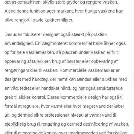
opvaskemaskinen, skylle store gryder og rengøre vasken.
Alene denne funktion øger markant, hvor hurtigt vaskene kan
blive rengjort i travle køkkenmiljøer.
Desuden fokuserer designet også stærkt på praktisk
anvendelighed. En vægmonteret kommercial hane åbner også
op for hele vaskemasken, så pladsen under vasken er fri til
opbevaring af tallerkner, brug af børster eller opbevaring af
rengøringsmidler til vasken. Kommercielle vaskemasker er
designet med håndtag, der nemt kan tændes eller slukkes med
en våd, fedtet eller handsket hånd, og har også strukturerede
greb til sikker kontrol. Deres kommercielle design har også til
formål at regulere, hvor varmt eller hvor meget vand der løber
ud, og dermed sikre professionelt niveau af varmt vand til
øjeblikkelig brug til rengøring og dermed desinficering af vasken,
eller til at opretholde kontrol over vandmængden ved forskellige