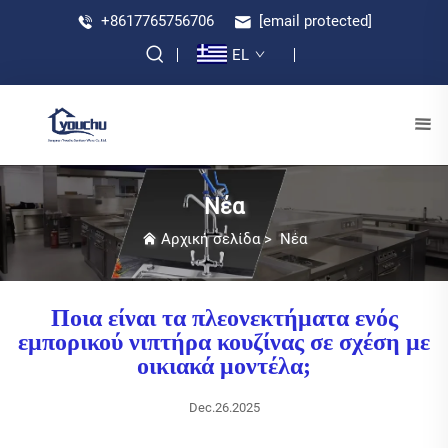
+8617765756706
[email protected]
EL
Νέα
Αρχική σελίδα
>
Νέα
Ποια είναι τα πλεονεκτήματα ενός
εμπορικού νιπτήρα κουζίνας σε σχέση με
οικιακά μοντέλα;
Dec.26.2025