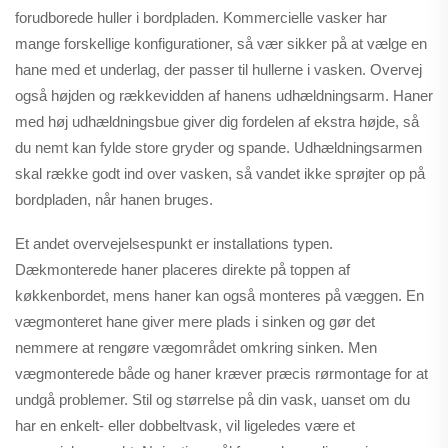
forudborede huller i bordpladen. Kommercielle vasker har
mange forskellige konfigurationer, så vær sikker på at vælge en
hane med et underlag, der passer til hullerne i vasken. Overvej
også højden og rækkevidden af hanens udhældningsarm. Haner
med høj udhældningsbue giver dig fordelen af ekstra højde, så
du nemt kan fylde store gryder og spande. Udhældningsarmen
skal række godt ind over vasken, så vandet ikke sprøjter op på
bordpladen, når hanen bruges.
Et andet overvejelsespunkt er installations typen.
Dækmonterede haner placeres direkte på toppen af
køkkenbordet, mens haner kan også monteres på væggen. En
vægmonteret hane giver mere plads i sinken og gør det
nemmere at rengøre vægområdet omkring sinken. Men
vægmonterede både og haner kræver præcis rørmontage for at
undgå problemer. Stil og størrelse på din vask, uanset om du
har en enkelt- eller dobbeltvask, vil ligeledes være et