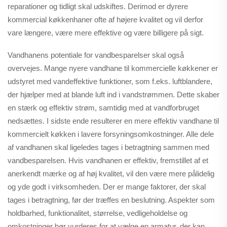
reparationer og tidligt skal udskiftes. Derimod er dyrere
kommercial køkkenhaner ofte af højere kvalitet og vil derfor
vare længere, være mere effektive og være billigere på sigt.
Vandhanens potentiale for vandbesparelser skal også
overvejes. Mange nyere vandhane til kommercielle køkkener er
udstyret med vandeffektive funktioner, som f.eks. luftblandere,
der hjælper med at blande luft ind i vandstrømmen. Dette skaber
en stærk og effektiv strøm, samtidig med at vandforbruget
nedsættes. I sidste ende resulterer en mere effektiv vandhane til
kommercielt køkken i lavere forsyningsomkostninger. Alle dele
af vandhanen skal ligeledes tages i betragtning sammen med
vandbesparelsen. Hvis vandhanen er effektiv, fremstillet af et
anerkendt mærke og af høj kvalitet, vil den være mere pålidelig
og yde godt i virksomheden. Der er mange faktorer, der skal
tages i betragtning, før der træffes en beslutning. Aspekter som
holdbarhed, funktionalitet, størrelse, vedligeholdelse og
omkostninger bør vurderes for at vælge en armatur, der kan