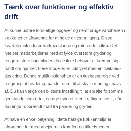
Tænk over funktioner og effektiv
drift
At kunne udføre forskellige opgaver og nemt bruge vandhanen i
køkkenet er afgørende for at holde dit team i gang. Disse
kvaliteter inkluderer træknedslange og roterende udløb. Det
hjælper medarbejderne med at fylde overstore gryder og
rengøre store bageplader, da de ikke behøver at kæmpe sig
rundt om hjørner. Flere modeller er udstyret med en trækned-
dusjering. Denne multifunktionshan er en tidsbesparelse ved
rengøring af gryder og pander samt til at skylle mad og snavs
af. Du kan vælge den blideste indstilling til at sprøjte følsomme
genstande som urter, og øge trykket til en kraftigere vask, når
du rengør opbrændt mad fra pander og gryder.
At have en enkel betjening i dette hastige køkkenmiljø er
afgørende for medarbejdernes komfort og tilfredsheden.