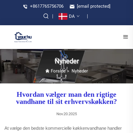
+8617765756706
[email protected]
DA
Nyheder
Forside
>
Nyheder
Hvordan vælger man den rigtige
vandhane til sit erhvervskøkken?
Nov.20.2025
At vælge den bedste kommercielle køkkenvandhane handler