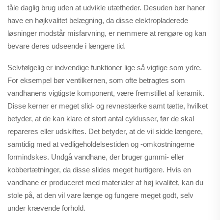
tåle daglig brug uden at udvikle utætheder. Desuden bør haner
have en højkvalitet belægning, da disse elektropladerede
løsninger modstår misfarvning, er nemmere at rengøre og kan
bevare deres udseende i længere tid.
Selvfølgelig er indvendige funktioner lige så vigtige som ydre.
For eksempel bør ventilkernen, som ofte betragtes som
vandhanens vigtigste komponent, være fremstillet af keramik.
Disse kerner er meget slid- og revnestærke samt tætte, hvilket
betyder, at de kan klare et stort antal cyklusser, før de skal
repareres eller udskiftes. Det betyder, at de vil sidde længere,
samtidig med at vedligeholdelsestiden og -omkostningerne
formindskes. Undgå vandhane, der bruger gummi- eller
kobbertætninger, da disse slides meget hurtigere. Hvis en
vandhane er produceret med materialer af høj kvalitet, kan du
stole på, at den vil vare længe og fungere meget godt, selv
under krævende forhold.