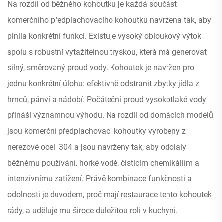
Na rozdíl od běžného kohoutku je každá součást
komerčního předplachovacího kohoutku navržena tak, aby
plnila konkrétní funkci. Existuje vysoký obloukový výtok
spolu s robustní vytažitelnou tryskou, která má generovat
silný, směrovaný proud vody. Kohoutek je navržen pro
jednu konkrétní úlohu: efektivně odstranit zbytky jídla z
hrnců, pánví a nádobí. Počáteční proud vysokotlaké vody
přináší významnou výhodu. Na rozdíl od domácích modelů
jsou komerční předplachovací kohoutky vyrobeny z
nerezové oceli 304 a jsou navrženy tak, aby odolaly
běžnému používání, horké vodě, čisticím chemikáliím a
intenzivnímu zatížení. Právě kombinace funkčnosti a
odolnosti je důvodem, proč mají restaurace tento kohoutek
rády, a uděluje mu široce důležitou roli v kuchyni.