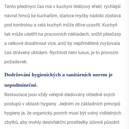
Tento předmycí čas má v kuchyni řetězový efekt: rychlejší
návrat hrnců ke kuchařům, stanice myčky nádobí zůstává
pod kontrolou a celá kuchyň může dříve uzavřít. Kuchyň
tak může ušetřit na pracovních nákladech, snížit přesčasy
a celkově dosáhnout více, aniž by nepřiměřeně zvyšovala
čas strávený úklidem. Rychlost není luxus; je to provozní
požadavek.
Dodržování hygienických a sanitárních norem je
nepodmínečné.
Restaurace jsou vždy veřejně sledovány ohledně svých
postupů v oblasti hygieny. Jedním ze základních principů
hygieny je, že organický povrch musí být volný viditelných
zbytků, aby mohly desinfekční prostředky účinně působit.