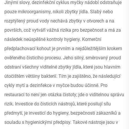
Jinými slovy, dezinfekční cyklus myčky nádobí odstraňuje
pouze mikroorganismy, nikoli zbytky jídla. Slabý nebo
rozptýlený proud vody nechává zbytky v otvorech a na
površích, což vytváří vážná rizika pro bezpečnost a má za
následek neúspěšné kontroly hygieny. Komerční
předplachovací kohout je prvním a nejdůležitějším krokem
ověřeného čisticího procesu. Jeho silný, směrovaný proud
odstraní všechny viditelné zbytky jídla, které jsou hlavním
útočištěm většiny bakterií. Tím je zajištěno, že následující
cykly mytí a dezinfekce v myčce budou účinné. Pro
restauraci to není jen otázka čistoty; jde o viditelnou správu
rizik. Investice do čisticích nástrojů, které posilují sílu
předmytí, je investicí do hygieny, bezpečnosti zákazníků a
souladu s hygienickými předpisy. Takové nástroje jsou v