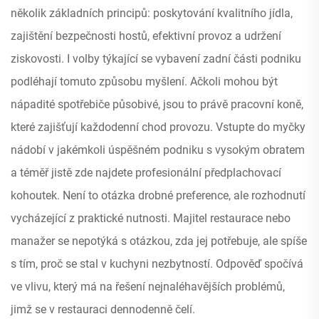
několik základních principů: poskytování kvalitního jídla,
zajištění bezpečnosti hostů, efektivní provoz a udržení
ziskovosti. I volby týkající se vybavení zadní části podniku
podléhají tomuto způsobu myšlení. Ačkoli mohou být
nápadité spotřebiče působivé, jsou to právě pracovní koně,
které zajišťují každodenní chod provozu. Vstupte do myčky
nádobí v jakémkoli úspěšném podniku s vysokým obratem
a téměř jistě zde najdete profesionální předplachovací
kohoutek. Není to otázka drobné preference, ale rozhodnutí
vycházející z praktické nutnosti. Majitel restaurace nebo
manažer se nepotýká s otázkou, zda jej potřebuje, ale spíše
s tím, proč se stal v kuchyni nezbytností. Odpověď spočívá
ve vlivu, který má na řešení nejnaléhavějších problémů,
jimž se v restauraci dennodenně čelí.