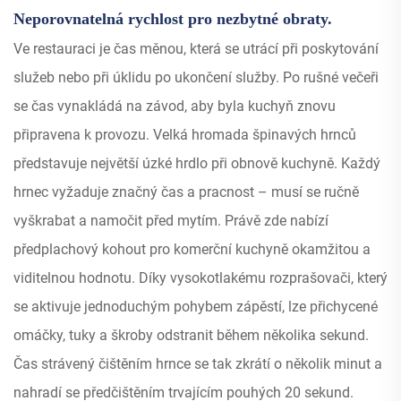
Neporovnatelná rychlost pro nezbytné obraty.
Ve restauraci je čas měnou, která se utrácí při poskytování
služeb nebo při úklidu po ukončení služby. Po rušné večeři
se čas vynakládá na závod, aby byla kuchyň znovu
připravena k provozu. Velká hromada špinavých hrnců
představuje největší úzké hrdlo při obnově kuchyně. Každý
hrnec vyžaduje značný čas a pracnost – musí se ručně
vyškrabat a namočit před mytím. Právě zde nabízí
předplachový kohout pro komerční kuchyně okamžitou a
viditelnou hodnotu. Díky vysokotlakému rozprašovači, který
se aktivuje jednoduchým pohybem zápěstí, lze přichycené
omáčky, tuky a škroby odstranit během několika sekund.
Čas strávený čištěním hrnce se tak zkrátí o několik minut a
nahradí se předčištěním trvajícím pouhých 20 sekund.