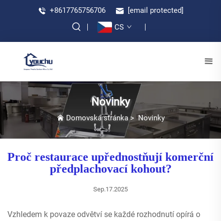
+8617765756706
[email protected]
CS
Novinky
Domovská stránka
>
Novinky
Proč restaurace upřednostňují komerční
předplachovací kohout?
Sep.17.2025
Vzhledem k povaze odvětví se každé rozhodnutí opírá o