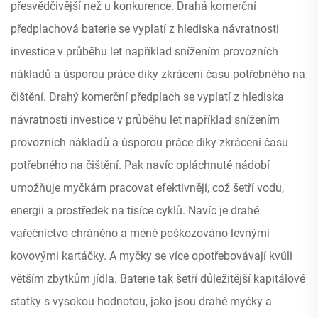
přesvědčivější než u konkurence. Drahá komerční
předplachová baterie se vyplatí z hlediska návratnosti
investice v průběhu let například snížením provozních
nákladů a úsporou práce díky zkrácení času potřebného na
čištění. Drahý komerční předplach se vyplatí z hlediska
návratnosti investice v průběhu let například snížením
provozních nákladů a úsporou práce díky zkrácení času
potřebného na čištění. Pak navíc opláchnuté nádobí
umožňuje myčkám pracovat efektivněji, což šetří vodu,
energii a prostředek na tisíce cyklů. Navíc je drahé
vařečnictvo chráněno a méně poškozováno levnými
kovovými kartáčky. A myčky se více opotřebovávají kvůli
větším zbytkům jídla. Baterie tak šetří důležitější kapitálové
statky s vysokou hodnotou, jako jsou drahé myčky a