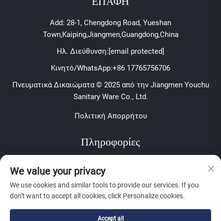
ΕΠΑΦΗ
Add: 28-1, Chengdong Road, Yueshan
Town,Kaiping,Jiangmen,Guangdong,China
Ηλ. Διεύθυνση:
[email protected]
Κινητό/WhatsApp:
+86 17765756706
Πνευματικά Δικαιώματα © 2025 από την Jiangmen Youchu
Sanitary Ware Co., Ltd.
Πολιτική Απορρήτου
Πληροφορίες
Εγγραφείτε για να λαμβάνετε το εβδομαδιαίο ενημερωτικό
We value your privacy
δελτίο μας
We use cookies and similar tools to provide our services. If you
don't want to accept all cookies, click Personalize cookies.
Accept all