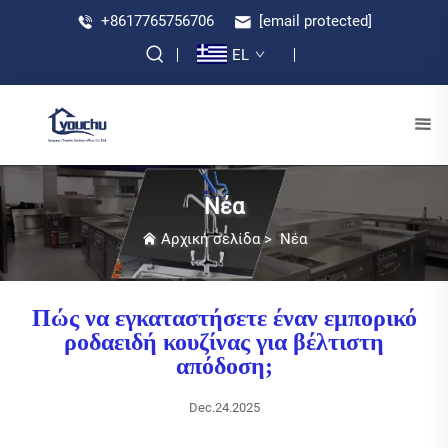
+8617765756706
[email protected]
EL
Νέα
Αρχική σελίδα
>
Νέα
Πώς να εγκαταστήσετε έναν εμπορικό
ροδαειδή κουζίνας για βέλτιστη
απόδοση;
Dec.24.2025