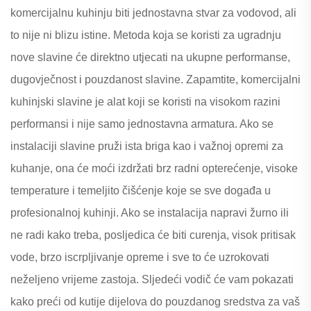
komercijalnu kuhinju biti jednostavna stvar za vodovod, ali
to nije ni blizu istine. Metoda koja se koristi za ugradnju
nove slavine će direktno utjecati na ukupne performanse,
dugovječnost i pouzdanost slavine. Zapamtite, komercijalni
kuhinjski slavine je alat koji se koristi na visokom razini
performansi i nije samo jednostavna armatura. Ako se
instalaciji slavine pruži ista briga kao i važnoj opremi za
kuhanje, ona će moći izdržati brz radni opterećenje, visoke
temperature i temeljito čišćenje koje se sve događa u
profesionalnoj kuhinji. Ako se instalacija napravi žurno ili
ne radi kako treba, posljedica će biti curenja, visok pritisak
vode, brzo iscrpljivanje opreme i sve to će uzrokovati
neželjeno vrijeme zastoja. Sljedeći vodič će vam pokazati
kako preći od kutije dijelova do pouzdanog sredstva za vaš