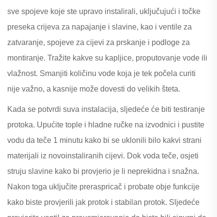
sve spojeve koje ste upravo instalirali, uključujući i točke
preseka crijeva za napajanje i slavine, kao i ventile za
zatvaranje, spojeve za cijevi za prskanje i podloge za
montiranje. Tražite kakve su kapljice, proputovanje vode ili
vlažnost. Smanjiti količinu vode koja je tek počela curiti
nije važno, a kasnije može dovesti do velikih šteta.
Kada se potvrdi suva instalacija, sljedeće će biti testiranje
protoka. Upućite tople i hladne ručke na izvodnici i pustite
vodu da teče 1 minutu kako bi se uklonili bilo kakvi strani
materijali iz novoinstaliranih cijevi. Dok voda teče, osjeti
struju slavine kako bi provjerio je li neprekidna i snažna.
Nakon toga uključite preraspricač i probate obje funkcije
kako biste provjerili jak protok i stabilan protok. Sljedeće