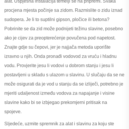
alat. Uspješna instalacija temelji se na pripremi. Svaka
procjena mjesta počinje sa zidom. Razmislite o zidu iznad
sudopera. Je li to suptilni gipson, pločice ili betona?
Pobrinite se da zid može podnijeti težinu slavine, posebno
ako je cijev za preopterećenje povučena pod napetost.
Znajte gdje su čepovi, jer je najjača metoda uporište
izravno u njih. Onda pronađi vodovod za vruću i hladnu
vodu. Provjerite jesu li vodovi u dobrom stanju i jesu li
postavljeni u skladu s ulazom u slavinu. U slučaju da se ne
može osigurati da je vod u stanju da se izliječi, potrebno je
mjeriti udaljenost između vodova za napajanje i visine
slavine kako bi se izbjegao prekomjerni pritisak na
spojeve.
Sljedeće, uzmite spremnik za alat i slavinu za koju ste