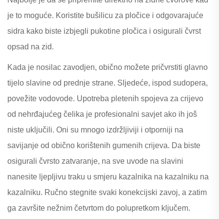
je to moguće. Koristite bušilicu za pločice i odgovarajuće
sidra kako biste izbjegli pukotine pločica i osigurali čvrst
opsad na zid.
Kada je nosilac zavodjen, obično možete pričvrstiti glavno
tijelo slavine od prednje strane. Sljedeće, ispod sudopera,
povežite vodovode. Upotreba pletenih spojeva za crijevo
od nehrđajućeg čelika je profesionalni savjet ako ih još
niste uključili. Oni su mnogo izdržljiviji i otporniji na
savijanje od obično korištenih gumenih crijeva. Da biste
osigurali čvrsto zatvaranje, na sve uvode na slavini
nanesite ljepljivu traku u smjeru kazalnika na kazalniku na
kazalniku. Ručno stegnite svaki konekcijski zavoj, a zatim
ga završite nežnim četvrtom do polupretkom ključem.