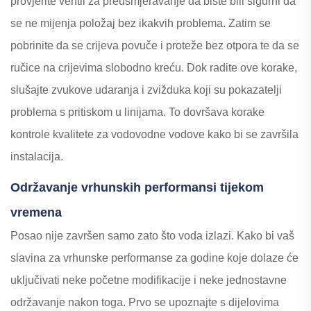
provjerite ventil za preusmjeravanje da biste bili sigurni da
se ne mijenja položaj bez ikakvih problema. Zatim se
pobrinite da se crijeva povuče i proteže bez otpora te da se
ručice na crijevima slobodno kreću. Dok radite ove korake,
slušajte zvukove udaranja i zvižduka koji su pokazatelji
problema s pritiskom u linijama. To dovršava korake
kontrole kvalitete za vodovodne vodove kako bi se završila
instalacija.
Održavanje vrhunskih performansi tijekom
vremena
Posao nije završen samo zato što voda izlazi. Kako bi vaš
slavina za vrhunske performanse za godine koje dolaze će
uključivati neke početne modifikacije i neke jednostavne
održavanje nakon toga. Prvo se upoznajte s dijelovima