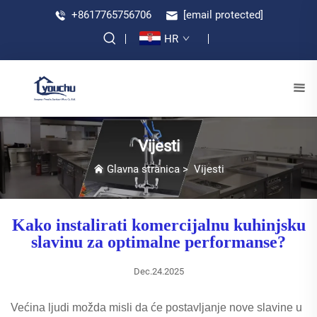
+8617765756706
[email protected]
HR
Vijesti
Glavna stranica
>
Vijesti
Kako instalirati komercijalnu kuhinjsku
slavinu za optimalne performanse?
Dec.24.2025
Većina ljudi možda misli da će postavljanje nove slavine u