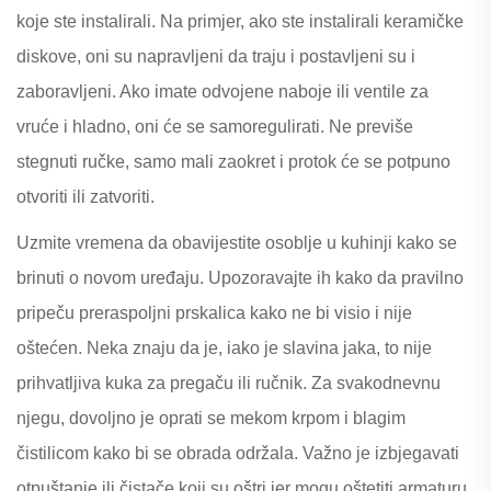
koje ste instalirali. Na primjer, ako ste instalirali keramičke
diskove, oni su napravljeni da traju i postavljeni su i
zaboravljeni. Ako imate odvojene naboje ili ventile za
vruće i hladno, oni će se samoregulirati. Ne previše
stegnuti ručke, samo mali zaokret i protok će se potpuno
otvoriti ili zatvoriti.
Uzmite vremena da obavijestite osoblje u kuhinji kako se
brinuti o novom uređaju. Upozoravajte ih kako da pravilno
pripeču preraspoljni prskalica kako ne bi visio i nije
oštećen. Neka znaju da je, iako je slavina jaka, to nije
prihvatljiva kuka za pregaču ili ručnik. Za svakodnevnu
njegu, dovoljno je oprati se mekom krpom i blagim
čistilicom kako bi se obrada održala. Važno je izbjegavati
otpuštanje ili čistače koji su oštri jer mogu oštetiti armaturu.