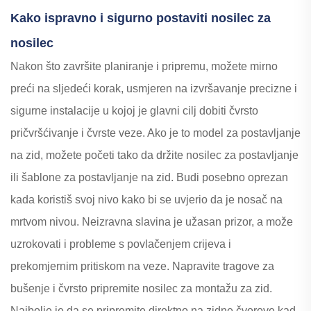
Kako ispravno i sigurno postaviti nosilec za
nosilec
Nakon što završite planiranje i pripremu, možete mirno
preći na sljedeći korak, usmjeren na izvršavanje precizne i
sigurne instalacije u kojoj je glavni cilj dobiti čvrsto
pričvršćivanje i čvrste veze. Ako je to model za postavljanje
na zid, možete početi tako da držite nosilec za postavljanje
ili šablone za postavljanje na zid. Budi posebno oprezan
kada koristiš svoj nivo kako bi se uvjerio da je nosač na
mrtvom nivou. Neizravna slavina je užasan prizor, a može
uzrokovati i probleme s povlačenjem crijeva i
prekomjernim pritiskom na veze. Napravite tragove za
bušenje i čvrsto pripremite nosilec za montažu za zid.
Najbolje je da se pripremite direktno na zidne čvorove kad