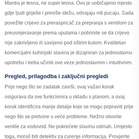
Mantra je tesna, ne super tesna. Ovo je uobičajeno mjesto
gdje ljudi griješe i previše stežu, odvajaju niti pucaju. Sada
povežite crijevo za preraspricač za prepranja s ventilom za
preusmjeravanje prema uputama i pobrinite se da crijevo
nije zakrivljeno ili savijeno pod oštrim kutom. Kvalitetan
komercijalni kuhinjski slavina je dizajniran za jednostavnu
upotrebu i treba učiniti ove veze jednostavnim i intuitivnim.
Pregled, prilagodba i zaključni pregledi
Prije nego što se zadatak završi, ovaj važan korak
osigurava da sve funkcionira u skladu s planom, a ovaj
korak identificira manje detalje koje se mogu popraviti prije
nego što se pretvore u veće probleme. Nežno otvorite
ventile za vodovod. Ne pokrećete slavinu odmah. Umjesto
toga, moraš biti detektiv za curenje informacija. Provjerite