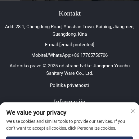
Kontakt
Add: 28-1, Chengdong Road, Yueshan Town, Kaiping, Jiangmen,
Guangdong, Kina
E-mail:
[email protected]
Mobitel/WhatsApp:
+86 17765756706
Autorsko pravo © 2025 od strane tvrtke Jiangmen Youchu
Sanitary Ware Co., Ltd.
Politika privatnosti
Informacije
We value your privacy
Pretplatite se kako biste primali naš tjedni newsletter
We use cookies and similar tools to provide our services. If you
don't want to accept all cookies, click Personalize cookies.