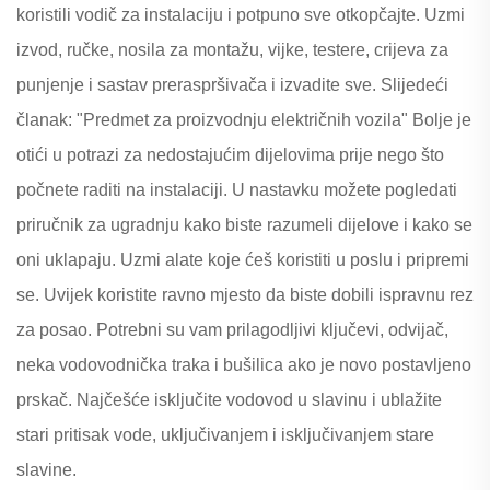
koristili vodič za instalaciju i potpuno sve otkopčajte. Uzmi
izvod, ručke, nosila za montažu, vijke, testere, crijeva za
punjenje i sastav preraspršivača i izvadite sve. Slijedeći
članak: "Predmet za proizvodnju električnih vozila" Bolje je
otići u potrazi za nedostajućim dijelovima prije nego što
počnete raditi na instalaciji. U nastavku možete pogledati
priručnik za ugradnju kako biste razumeli dijelove i kako se
oni uklapaju. Uzmi alate koje ćeš koristiti u poslu i pripremi
se. Uvijek koristite ravno mjesto da biste dobili ispravnu rez
za posao. Potrebni su vam prilagodljivi ključevi, odvijač,
neka vodovodnička traka i bušilica ako je novo postavljeno
prskač. Najčešće isključite vodovod u slavinu i ublažite
stari pritisak vode, uključivanjem i isključivanjem stare
slavine.