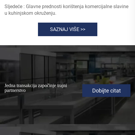
Sljedeće :
Glavne prednosti korištenja komercijalne slavine
u kuhinjskom okruženju.
SAZNAJ VIŠE >>
Jedna transakcija započinje trajni
Dobijte citat
partnerstvo